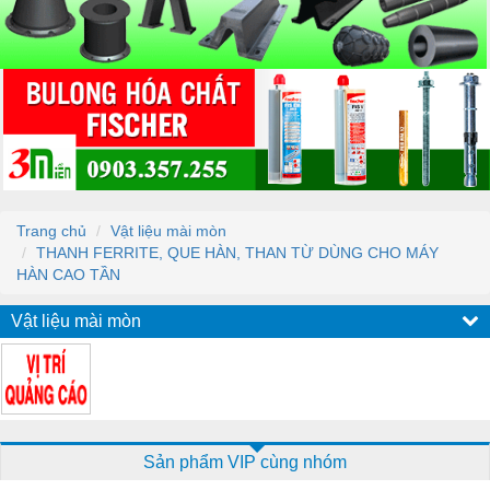
Trang chủ
Vật liệu mài mòn
THANH FERRITE, QUE HÀN, THAN TỪ DÙNG CHO MÁY
HÀN CAO TẦN
Vật liệu mài mòn
Sản phẩm VIP cùng nhóm