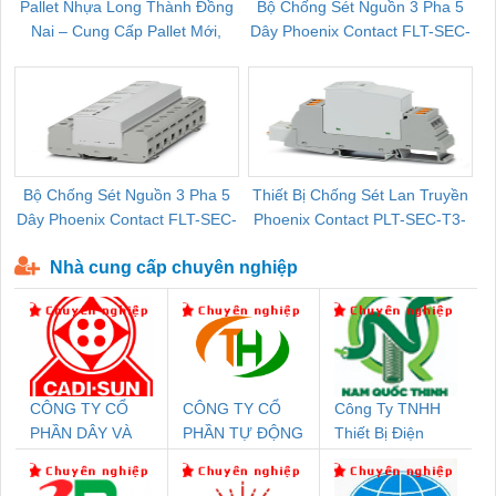
Pallet Nhựa Long Thành Đồng
Bộ Chống Sét Nguồn 3 Pha 5
Nai – Cung Cấp Pallet Mới,
Dây Phoenix Contact FLT-SEC-
C
Pallet Cũ Giá Tốt
P-T1-3S-264/50-FM - 2909589
Bộ Chống Sét Nguồn 3 Pha 5
Thiết Bị Chống Sét Lan Truyền
B
Dây Phoenix Contact FLT-SEC-
Phoenix Contact PLT-SEC-T3-
P-T1-3S-440/35-FM - 2908264
230-FM-PT - 2907928
Nhà cung cấp chuyên nghiệp
CÔNG TY CỔ
CÔNG TY CỔ
Công Ty TNHH
PHẦN DÂY VÀ
PHẦN TỰ ĐỘNG
Thiết Bị Điện
CÁP ĐIỆN
TIẾN HƯNG
Nam Quốc Thịnh
THƯỢNG ĐÌNH