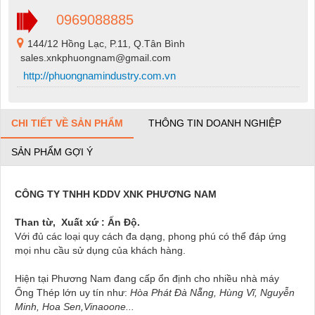
0969088885
144/12 Hồng Lạc, P.11, Q.Tân Bình
sales.xnkphuongnam@gmail.com
http://phuongnamindustry.com.vn
CHI TIẾT VỀ SẢN PHẨM
THÔNG TIN DOANH NGHIỆP
SẢN PHẨM GỢI Ý
CÔNG TY TNHH KDDV XNK PHƯƠNG NAM
Than từ, Xuất xứ : Ấn Độ.
Với đủ các loại quy cách đa dạng, phong phú có thể đáp ứng
mọi nhu cầu sử dụng của khách hàng.
Hiện tại Phương Nam đang cấp ổn định cho nhiều nhà máy
Ống Thép lớn uy tín như:
Hòa Phát Đà Nẵng, Hùng Vĩ, Nguyễn
Minh, Hoa Sen,Vinaoone...