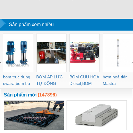
Sản phẩm xem nhiều
‹
›
bom truc dung
BƠM ÁP LỰC
BOM CUU HOA
bơm hoả tiển
ewara,bom bu
TỰ ĐỘNG
Diesel,BOM
Mastra
ewara
CHUA CHAY
Sản phẩm mới
(147896)