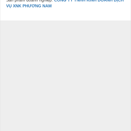
Sản phẩm doanh nghiệp:
CÔNG TY TNHH KINH DOANH DỊCH
VỤ XNK PHƯƠNG NAM