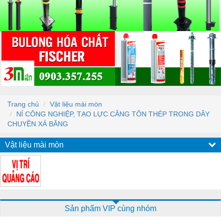
Trang chủ
Vật liệu mài mòn
NỈ CÔNG NGHIỆP, TẠO LỰC CĂNG TÔN THÉP TRONG DÂY
CHUYỀN XẢ BĂNG
Vật liệu mài mòn
Sản phẩm VIP cùng nhóm