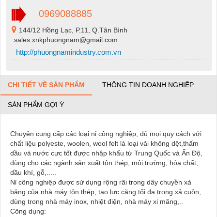
0969088885
144/12 Hồng Lạc, P.11, Q.Tân Bình
sales.xnkphuongnam@gmail.com
http://phuongnamindustry.com.vn
CHI TIẾT VỀ SẢN PHẨM
THÔNG TIN DOANH NGHIỆP
SẢN PHẨM GỢI Ý
Chuyên cung cấp các loại nỉ công nghiệp, đủ mọi quy cách với
chất liệu polyeste, woolen, wool felt là loại vải không dệt,thấm
dầu và nước cực tốt được nhập khẩu từ Trung Quốc và Ấn Độ,
dùng cho các ngành sản xuất tôn thép, môi trường, hóa chất,
dầu khí, gỗ,.....
Nỉ công nghiệp được sử dụng rộng rãi trong dây chuyền xả
băng của nhà máy tôn thép, tạo lực căng tối đa trong xả cuộn,
dùng trong nhà máy inox, nhiệt điện, nhà máy xi măng,..
Công dụng: