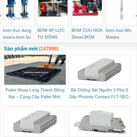
‹
›
bom truc dung
BƠM ÁP LỰC
BOM CUU HOA
bơm hoả tiển
ewara,bom bu
TỰ ĐỘNG
Diesel,BOM
Mastra
ewara
CHUA CHAY
Sản phẩm mới
(147896)
Pallet Nhựa Long Thành Đồng
Bộ Chống Sét Nguồn 3 Pha 5
Nai – Cung Cấp Pallet Mới,
Dây Phoenix Contact FLT-SEC-
C
Pallet Cũ Giá Tốt
P-T1-3S-264/50-FM - 2909589