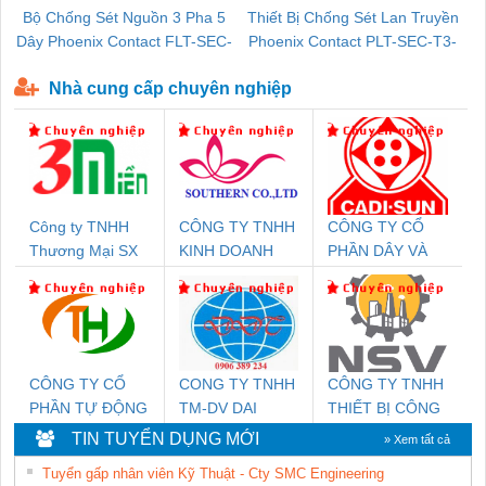
Bộ Chống Sét Nguồn 3 Pha 5
Thiết Bị Chống Sét Lan Truyền
B
Dây Phoenix Contact FLT-SEC-
Phoenix Contact PLT-SEC-T3-
P-T1-3S-440/35-FM - 2908264
230-FM-PT - 2907928
Nhà cung cấp chuyên nghiệp
Công ty TNHH
CÔNG TY TNHH
CÔNG TY CỔ
Thương Mại SX
KINH DOANH
PHẦN DÂY VÀ
Ba Miền
DỊCH VỤ XNK
CÁP ĐIỆN
PHƯƠNG NAM
THƯỢNG ĐÌNH
CÔNG TY CỔ
CONG TY TNHH
CÔNG TY TNHH
PHẦN TỰ ĐỘNG
TM-DV DAI
THIẾT BỊ CÔNG
TIẾN HƯNG
DONG THANH
NGHIỆP NIHON
TIN TUYỂN DỤNG MỚI
» Xem tất cả
SETSUBI VIỆT
Tuyển gấp nhân viên Kỹ Thuật - Cty SMC Engineering
NAM