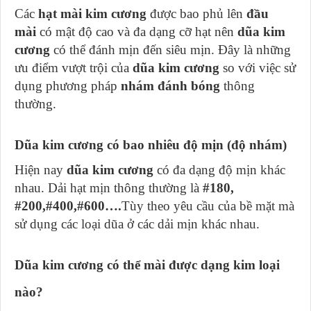
Các
hạt mài kim cương
được bao phủ lên
đầu
mài
có mật độ cao và đa dạng cỡ hạt nên
dũa kim
cương
có thể đánh mịn đến siêu mịn. Đây là những
ưu điểm vượt trội của
dũa kim cương
so với việc sử
dụng phương pháp
nhám đánh bóng
thông
thường.
Dũa kim cương có bao nhiêu độ mịn (độ nhám)
Hiện nay
dũa kim cương
có đa dạng độ mịn khác
nhau. Dải hạt mịn thông thường là
#180,
#200,#400,#600….
Tùy theo yêu cầu của bề mặt mà
sử dụng các loại dũa ở các dải mịn khác nhau.
Dũa kim cương có thể mài được dạng kim loại
nào?