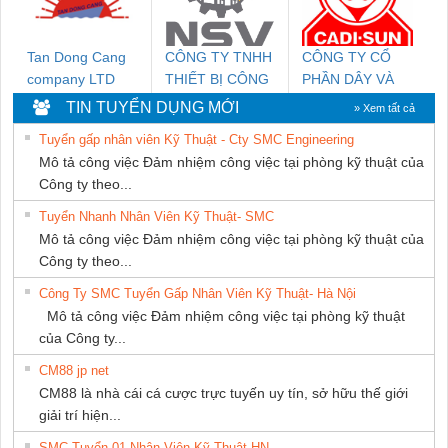
Tan Dong Cang
CÔNG TY TNHH
CÔNG TY CỔ
company LTD
THIẾT BỊ CÔNG
PHẦN DÂY VÀ
NGHIỆP NIHON
CÁP ĐIỆN
TIN TUYỂN DỤNG MỚI
» Xem tất cả
SETSUBI VIỆT
THƯỢNG ĐÌNH
Tuyển gấp nhân viên Kỹ Thuật - Cty SMC Engineering
NAM
Mô tả công việc Đảm nhiệm công việc tại phòng kỹ thuật của
Công ty theo...
Tuyển Nhanh Nhân Viên Kỹ Thuật- SMC
Mô tả công việc Đảm nhiệm công việc tại phòng kỹ thuật của
Công ty theo...
Công Ty SMC Tuyển Gấp Nhân Viên Kỹ Thuật- Hà Nội
Mô tả công việc Đảm nhiệm công việc tại phòng kỹ thuật
của Công ty...
CM88 jp net
CM88 là nhà cái cá cược trực tuyến uy tín, sở hữu thế giới
giải trí hiện...
SMC Tuyển 01 Nhân Viên Kỹ Thuật-HN