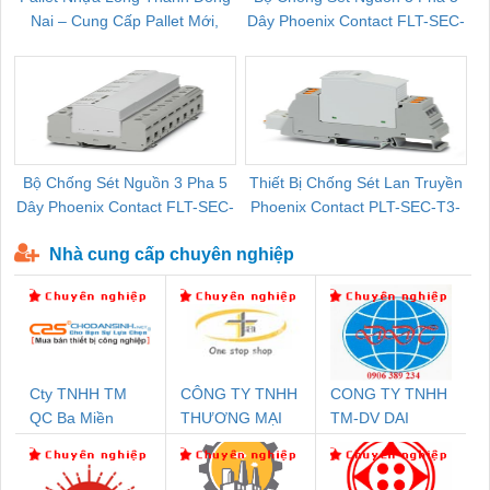
Nai – Cung Cấp Pallet Mới,
Dây Phoenix Contact FLT-SEC-
C
Pallet Cũ Giá Tốt
P-T1-3S-264/50-FM - 2909589
Bộ Chống Sét Nguồn 3 Pha 5
Thiết Bị Chống Sét Lan Truyền
B
Dây Phoenix Contact FLT-SEC-
Phoenix Contact PLT-SEC-T3-
P-T1-3S-440/35-FM - 2908264
230-FM-PT - 2907928
Nhà cung cấp chuyên nghiệp
Cty TNHH TM
CÔNG TY TNHH
CONG TY TNHH
QC Ba Miền
THƯƠNG MẠI
TM-DV DAI
THIÊN ÂN VIỆT
DONG THANH
NAM