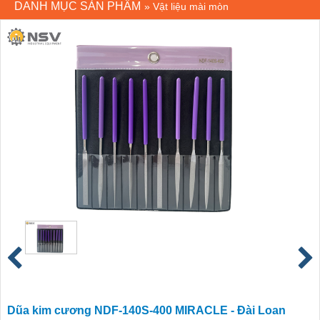
DANH MỤC SẢN PHẨM
»
Vật liệu mài mòn
Dũa kim cương NDF-140S-400 MIRACLE - Đài Loan