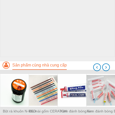
Sản phẩm cùng nhà cung cấp
‹
›
Bột rà khuôn N-RED
Đá mài gốm CERATON
Kem đánh bóng kim
Kem đánh bóng 