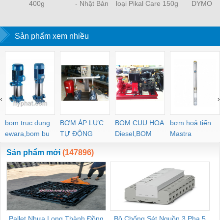
400g
- Nhật Bản
loại Pikal Care 150g
DYMO
Sản phẩm xem nhiều
‹
›
bom truc dung
BƠM ÁP LỰC
BOM CUU HOA
bơm hoả tiển
ewara,bom bu
TỰ ĐỘNG
Diesel,BOM
Mastra
ewara
CHUA CHAY
Sản phẩm mới
(147896)
Pallet Nhựa Long Thành Đồng
Bộ Chống Sét Nguồn 3 Pha 5