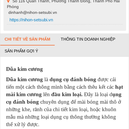
Số 116 Quán Thánh, Phường Thành Đông, Thành Phố Hải
Phòng
dinhanh@nihon-setsubi.vn
https://nihon-setsubi.vn
CHI TIẾT VỀ SẢN PHẨM
THÔNG TIN DOANH NGHIỆP
SẢN PHẨM GỢI Ý
Dũa kim cương
Dũa kim cương
là
dụng cụ đánh bóng
được cải
tiến một cách thông mình bằng cách thêu kết các
hạt
mài kim cương
lên
đầu kim loại.
Đây là loại d
ụng
cụ đánh bóng
chuyên dụng để mài bóng mài thô ở
những khe, rãnh của chi tiết kim loại, hoặc khuôn
mẫu mà những loại dụng cụ thông thường không
thể xử lý được.