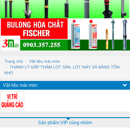
Trang chủ
Vật liệu mài mòn
THANH LÝ GẤP THẢM LÓT SÀN, LÓT MÁY XẢ BĂNG TỒN
KHO
Vật liệu mài mòn
Sản phẩm VIP cùng nhóm