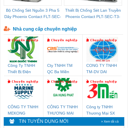
Bộ Chống Sét Nguồn 3 Pha 5
Thiết Bị Chống Sét Lan Truyền
B
Dây Phoenix Contact FLT-SEC-
Phoenix Contact PLT-SEC-T3-
P-T1-3S-440/35-FM - 2908264
230-FM-PT - 2907928
Nhà cung cấp chuyên nghiệp
Công Ty TNHH
Cty TNHH TM
CONG TY TNHH
Thiết Bị Điện
QC Ba Miền
TM-DV DAI
Nam Quốc Thịnh
DONG THANH
CÔNG TY TNHH
CÔNG TY TNHH
Công ty TNHH
MEKONG
THƯƠNG MẠI
Thương Mại SX
MARINE SUPPLY
DỊCH VỤ KỸ
Ba Miền
TIN TUYỂN DỤNG MỚI
» Xem tất cả
THUẬT ĐIỆN CƠ