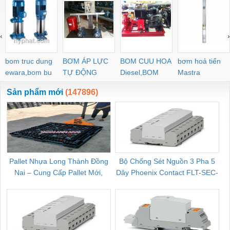
‹
›
bom truc dung
BƠM ÁP LỰC
BOM CUU HOA
bơm hoả tiển
ewara,bom bu
TỰ ĐỘNG
Diesel,BOM
Mastra
ewara
CHUA CHAY
Sản phẩm mới
(147896)
Pallet Nhựa Long Thành Đồng
Bộ Chống Sét Nguồn 3 Pha 5
Nai – Cung Cấp Pallet Mới,
Dây Phoenix Contact FLT-SEC-
C
Pallet Cũ Giá Tốt
P-T1-3S-264/50-FM - 2909589