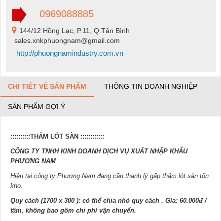
0969088885
144/12 Hồng Lạc, P.11, Q.Tân Bình
sales.xnkphuongnam@gmail.com
http://phuongnamindustry.com.vn
CHI TIẾT VỀ SẢN PHẨM
THÔNG TIN DOANH NGHIỆP
SẢN PHẨM GỢI Ý
::::::::::THẢM LÓT SÀN
::::::::::::
CÔNG TY TNHH KINH DOANH DỊCH VỤ XUẤT NHẬP KHẨU
PHƯƠNG NAM
Hiện tại công ty Phương Nam đang cần thanh lý gấp thảm lót sàn tồn
kho.
Quy cách (1700 x 300 ): có thể chia nhỏ quy cách . Gía: 60.000đ /
tấm
,
không bao gồm chi phí vận
chuyển.