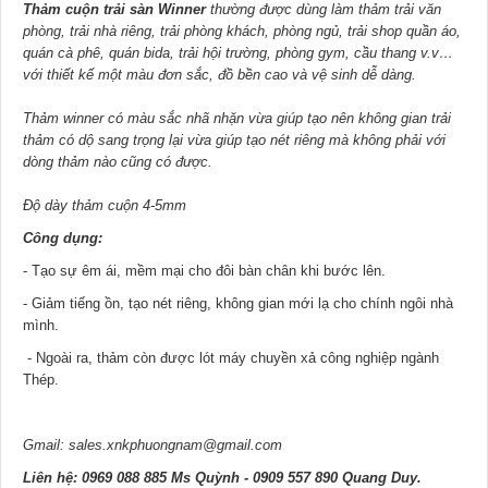
Thảm cuộn trải sàn Winner
thường được dùng làm thảm trải văn
phòng, trải nhà riêng, trải phòng khách, phòng ngủ, trải shop quần áo,
quán cà phê, quán bida, trải hội trường, phòng gym, cầu thang v.v…
với thiết kế một màu đơn sắc, đồ bền cao và vệ sinh dễ dàng.
Thảm winner có màu sắc nhã nhặn vừa giúp tạo nên không gian trải
thảm có dộ sang trọng lại vừa giúp tạo nét riêng mà không phải với
dòng thảm nào cũng có được.
Độ dày thảm cuộn 4-5mm
Công dụng:
- Tạo sự êm ái, mềm mại cho đôi bàn chân khi bước lên.
- Giảm tiếng ồn, tạo nét riêng, không gian mới lạ cho chính ngôi nhà
mình.
- Ngoài ra, thảm còn được lót máy chuyền xả công nghiệp ngành
Thép.
Gmail: sales.xnkphuongnam@gmail.com
Liên hệ: 0969 088 885 Ms Quỳnh - 0909 557 890 Quang Duy.