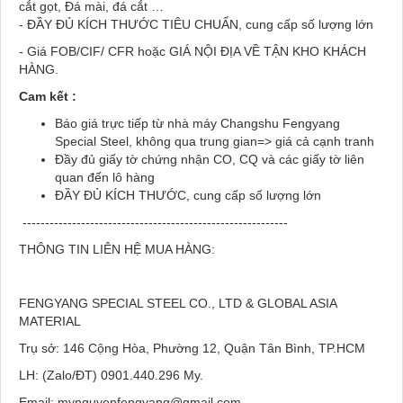
cắt gọt, Đá mài, đá cắt …
- ĐẦY ĐỦ KÍCH THƯỚC TIÊU CHUẨN, cung cấp số lượng lớn
- Giá FOB/CIF/ CFR hoặc GIÁ NỘI ĐỊA VỀ TẬN KHO KHÁCH
HÀNG.
Cam kết :
Báo giá trực tiếp từ nhà máy Changshu Fengyang
Special Steel, không qua trung gian=> giá cả cạnh tranh
Đầy đủ giấy tờ chứng nhận CO, CQ và các giấy tờ liên
quan đến lô hàng
ĐẦY ĐỦ KÍCH THƯỚC, cung cấp số lượng lớn
-----------------------------------------------------------
THÔNG TIN LIÊN HỆ MUA HÀNG:
FENGYANG SPECIAL STEEL CO., LTD & GLOBAL ASIA
MATERIAL
Trụ sở: 146 Cộng Hòa, Phường 12, Quận Tân Bình, TP.HCM
LH: (Zalo/ĐT) 0901.440.296 My.
Email: mynguyenfengyang@gmail.com