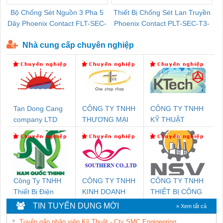
Bộ Chống Sét Nguồn 3 Pha 5
Thiết Bị Chống Sét Lan Truyền
B
Dây Phoenix Contact FLT-SEC-
Phoenix Contact PLT-SEC-T3-
P-T1-3S-440/35-FM - 2908264
230-FM-PT - 2907928
Nhà cung cấp chuyên nghiệp
Tan Dong Cang
CÔNG TY TNHH
CÔNG TY TNHH
company LTD
THƯƠNG MẠI
KỸ THUẬT
THIÊN ÂN VIỆT
KTECH VIỆT
NAM
NAM
Công Ty TNHH
CÔNG TY TNHH
CÔNG TY TNHH
Thiết Bị Điện
KINH DOANH
THIẾT BỊ CÔNG
Nam Quốc Thịnh
DỊCH VỤ XNK
NGHIỆP NIHON
TIN TUYỂN DỤNG MỚI
» Xem tất cả
PHƯƠNG NAM
SETSUBI VIỆT
Tuyển gấp nhân viên Kỹ Thuật - Cty SMC Engineering