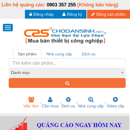
Liên hệ quảng cáo:
0903 357 255
(Không bán hàng)
Đăng nhập
Đăng ký
Đăng sản phẩm
Sản phẩm
Nhà cung cấp
Dịch vụ
Danh mục
Việc làm
Cần mua
Dịch vụ
Nhà cung cấp
Video clip