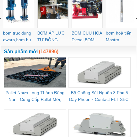
‹
›
bom truc dung
BƠM ÁP LỰC
BOM CUU HOA
bơm hoả tiển
ewara,bom bu
TỰ ĐỘNG
Diesel,BOM
Mastra
ewara
CHUA CHAY
Sản phẩm mới
(147896)
Pallet Nhựa Long Thành Đồng
Bộ Chống Sét Nguồn 3 Pha 5
Nai – Cung Cấp Pallet Mới,
Dây Phoenix Contact FLT-SEC-
C
Pallet Cũ Giá Tốt
P-T1-3S-264/50-FM - 2909589