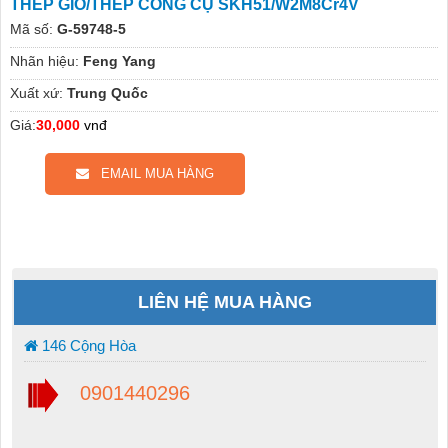
THÉP GIÓ/THÉP CÔNG CỤ SKH51/W2M8Cr4V
Mã số:
G-59748-5
Nhãn hiệu:
Feng Yang
Xuất xứ:
Trung Quốc
Giá:
30,000
vnđ
EMAIL MUA HÀNG
LIÊN HỆ MUA HÀNG
146 Cộng Hòa
0901440296