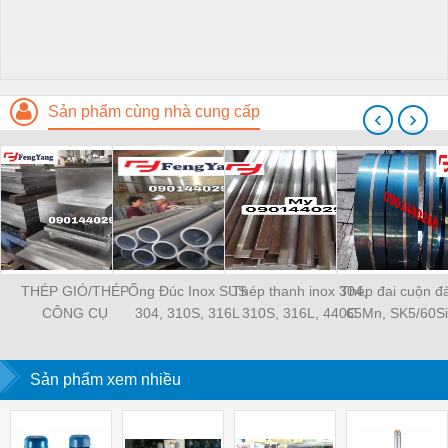
Sản phẩm cùng nhà cung cấp
‹
›
THÉP GIÓ/THÉP
Ống Đúc Inox SUS
Thép thanh inox 304,
Thép đai cuộn đ
CÔNG CỤ
304, 310S, 316L
310S, 316L, 440C
65Mn, SK5/60S
SKH51/W2M8Cr4V
Sản phẩm xem nhiều