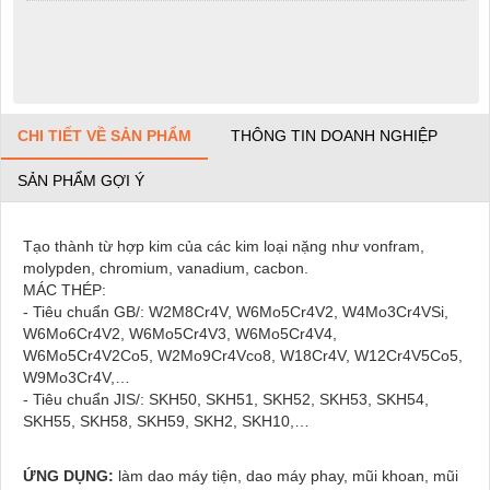
CHI TIẾT VỀ SẢN PHẨM
THÔNG TIN DOANH NGHIỆP
SẢN PHẨM GỢI Ý
Tạo thành từ hợp kim của các kim loại nặng như vonfram,
molypden, chromium, vanadium, cacbon.
MÁC THÉP:
- Tiêu chuẩn GB/: W2M8Cr4V, W6Mo5Cr4V2, W4Mo3Cr4VSi,
W6Mo6Cr4V2, W6Mo5Cr4V3, W6Mo5Cr4V4,
W6Mo5Cr4V2Co5, W2Mo9Cr4Vco8, W18Cr4V, W12Cr4V5Co5,
W9Mo3Cr4V,…
- Tiêu chuẩn JIS/: SKH50, SKH51, SKH52, SKH53, SKH54,
SKH55, SKH58, SKH59, SKH2, SKH10,…
ỨNG DỤNG:
làm dao máy tiện, dao máy phay, mũi khoan, mũi