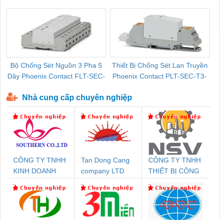
Pallet Cũ Giá Tốt
P-T1-3S-264/50-FM - 2909589
Bộ Chống Sét Nguồn 3 Pha 5
Thiết Bị Chống Sét Lan Truyền
B
Dây Phoenix Contact FLT-SEC-
Phoenix Contact PLT-SEC-T3-
P-T1-3S-440/35-FM - 2908264
230-FM-PT - 2907928
Nhà cung cấp chuyên nghiệp
CÔNG TY TNHH
Tan Dong Cang
CÔNG TY TNHH
KINH DOANH
company LTD
THIẾT BỊ CÔNG
DỊCH VỤ XNK
NGHIỆP NIHON
PHƯƠNG NAM
SETSUBI VIỆT
NAM