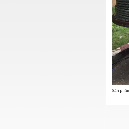
Vật liệu xây dựng
Vòng bi - Bạc đạn
Xe hơi - Phụ tùng
Xe máy - Phụ tùng
Xe tải - phụ tùng
Y khoa - Trang thiết bị
Sản phẩm