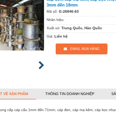
3mm đến 18mm
Mã số:
G-26846-63
Nhãn hiệu:
Xuất xứ:
Trung Quốc, Hàn Quốc
Giá:
Liên hệ
EMAIL MUA HÀNG
ẾT VỀ SẢN PHẨM
THÔNG TIN DOANH NGHIỆP
SẢ
ung cấp cáp cẩu 1mm đến 71mm, cáp đen, cáp mạ kẽm, cáp bọc nh