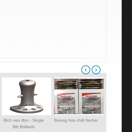
‹
›
Bích neo đơn - Single
Bulong hóa chất fischer
Đệm va hìn
Bitt Bollards
Cylinder 