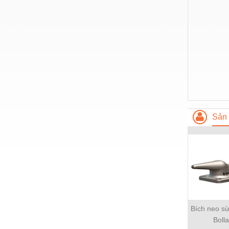
Sản 
Bích neo sừ
Boll