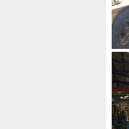
Nước-Vật tư thiết bị
Phốt cơ khí
Sắt, thép, inox các loại
Thí nghiệm-Trang thiết bị
Thiết bị chiếu sáng
Thiết bị chống sét
Thiết bị an ninh
Thiết bị công nghiệp
Thiết bị công trình
Thiết bị điện
Thiết bị giáo dục
Thiết bị khác