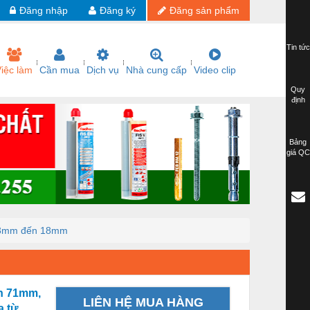
Đăng nhập
Đăng ký
Đăng sản phẩm
Tin tức
iệc làm
Cần mua
Dịch vụ
Nhà cung cấp
Video clip
Quy
định
Bảng
giá QC
ừ 3mm đến 18mm
n 71mm,
LIÊN HỆ MUA HÀNG
a từ