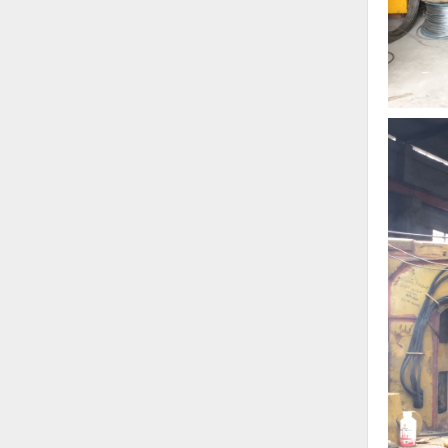
Hóa chất-Trang thiết bị
Kệ công nghiệp
Khí nén - Thiết bị
Khuôn mẫu - Phụ tùng
Lọc công nghiệp
Máy công cụ - Phụ tùng
Mỏ - Trang thiết bị
Mô tơ - Hộp số
Môi trường - Thiết bị
Nâng hạ - Trang thiết bị
Nội - Ngoại thất - văn phòng
Nồi hơi - Trang thiết bị
Nông nghiệp - Thiết bị