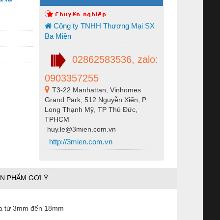
Công ty TNHH Thương Mại SX
Ba Miền
02862583536, zalo:
0903357255
T3-22 Manhattan, Vinhomes
Grand Park, 512 Nguyễn Xiển, P.
Long Thạnh Mỹ, TP Thủ Đức,
TPHCM
huy.le@3mien.com.vn
http://3mien.com.vn
N PHẨM GỢI Ý
ựa từ 3mm đến 18mm