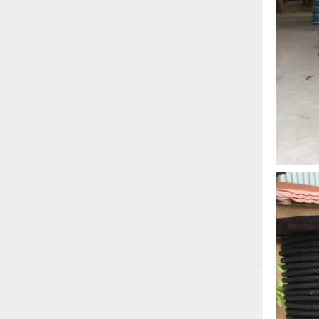
Thiết bị làm sạch
Thiết bị sơn - Sơn
Thiết bị nhà bếp
Thiết bị nhiệt
Thiêt bị PCCC
Thiết bị truyền động
Thiết bị văn phòng
Thiết bị viễn thông
Thủy lực-Thiết bị
Thủy sản - Trang thiết bị
Tự động hoá
Van - Co các loại
Vật liệu mài mòn