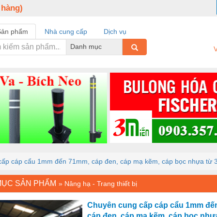
 hàng)
Sản phẩm
Nhà cung cấp
Dịch vụ
Danh mục
V
cấp cáp cẩu 1mm đến 71mm, cáp đen, cáp mạ kẽm, cáp bọc nhựa t
MỤC SẢN PHẨM
»
Nâng hạ - Trang thiết bị
Chuyên cung cấp cáp cẩu 1mm đế
cáp đen, cáp mạ kẽm, cáp bọc nhự