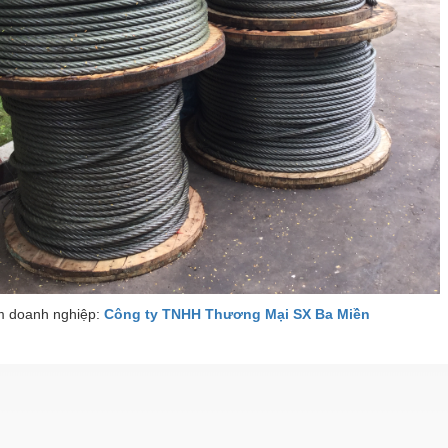
 doanh nghiệp:
Công ty TNHH Thương Mại SX Ba Miền