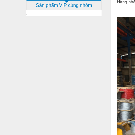
Hàng nhậ
Sản phẩm VIP cùng nhóm
Dịch vụ - Thi công
Điện công nghiệp
Điện gia dụng
Điện Lạnh
Đóng tàu Thiết bị
Đúc chính xác Thiết bị
Dụng cụ cầm tay
Dụng cụ cắt gọt
Dụng cụ điện
Dụng cụ đo
Gỗ - Trang thiết bị
Hàn cắt - Thiết bị