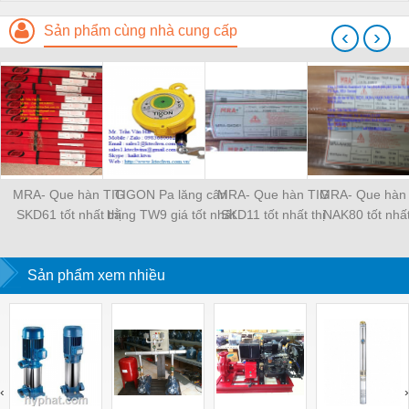
Sản phẩm cùng nhà cung cấp
‹
›
MRA- Que hàn TIG
TIGON Pa lăng cân
MRA- Que hàn TIG
MRA- Que hàn
SKD61 tốt nhất thị
bằng TW9 giá tốt nhất
SKD11 tốt nhất thị
NAK80 tốt nhất
trường
thị trường
trường
trường
Sản phẩm xem nhiều
‹
›