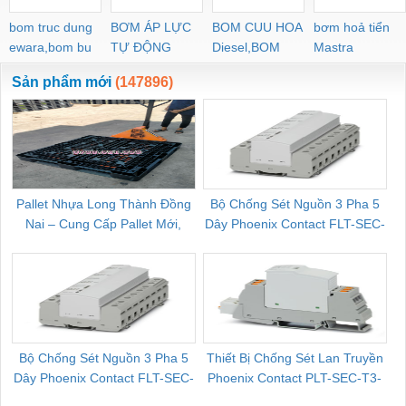
bom truc dung
BƠM ÁP LỰC
BOM CUU HOA
bơm hoả tiển
ewara,bom bu
TỰ ĐỘNG
Diesel,BOM
Mastra
ewara
CHUA CHAY
Sản phẩm mới
(147896)
Pallet Nhựa Long Thành Đồng
Bộ Chống Sét Nguồn 3 Pha 5
Nai – Cung Cấp Pallet Mới,
Dây Phoenix Contact FLT-SEC-
C
Pallet Cũ Giá Tốt
P-T1-3S-264/50-FM - 2909589
Bộ Chống Sét Nguồn 3 Pha 5
Thiết Bị Chống Sét Lan Truyền
B
Dây Phoenix Contact FLT-SEC-
Phoenix Contact PLT-SEC-T3-
P-T1-3S-440/35-FM - 2908264
230-FM-PT - 2907928