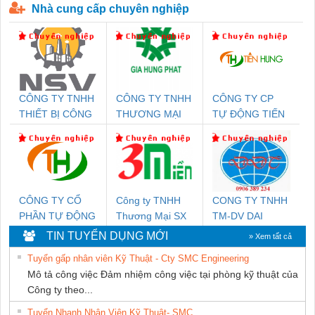
Nhà cung cấp chuyên nghiệp
CÔNG TY TNHH
CÔNG TY TNHH
CÔNG TY CP
THIẾT BỊ CÔNG
THƯƠNG MẠI
TỰ ĐỘNG TIẾN
NGHIỆP NIHON
DỊCH VỤ KỸ
HƯNG
SETSUBI VIỆT
THUẬT ĐIỆN CƠ
NAM
GIA HƯNG
PHÁT
CÔNG TY CỔ
Công ty TNHH
CONG TY TNHH
PHẦN TỰ ĐỘNG
Thương Mại SX
TM-DV DAI
TIẾN HƯNG
Ba Miền
DONG THANH
TIN TUYỂN DỤNG MỚI
» Xem tất cả
Tuyển gấp nhân viên Kỹ Thuật - Cty SMC Engineering
Mô tả công việc Đảm nhiệm công việc tại phòng kỹ thuật của
Công ty theo...
Tuyển Nhanh Nhân Viên Kỹ Thuật- SMC