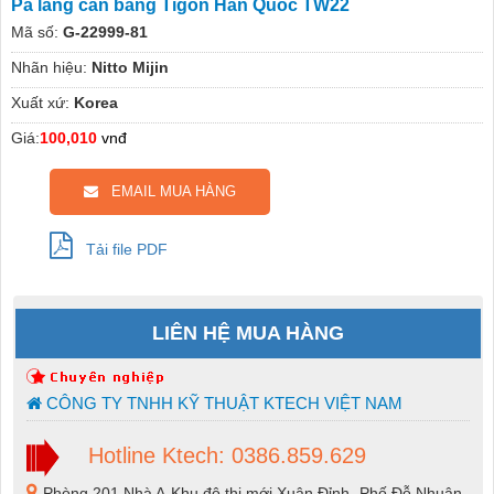
Pa lăng cân bằng Tigon Hàn Quốc TW22
Mã số:
G-22999-81
Nhãn hiệu:
Nitto Mijin
Xuất xứ:
Korea
Giá:
100,010
vnđ
EMAIL MUA HÀNG
Tải file PDF
LIÊN HỆ MUA HÀNG
CÔNG TY TNHH KỸ THUẬT KTECH VIỆT NAM
Hotline Ktech: 0386.859.629
Phòng 201 Nhà A-Khu đô thị mới Xuân Đỉnh -Phố Đỗ Nhuận-