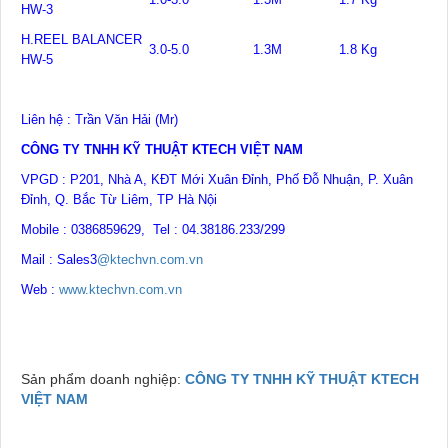
HW-3
H.REEL BALANCER
3.0-5.0
1.3M
1.8 Kg
HW-5
Liên hệ : Trần Văn Hải (Mr)
CÔNG TY TNHH KỸ THUẬT KTECH VIỆT NAM
VPGD : P201, Nhà A, KĐT Mới Xuân Đỉnh, Phố Đỗ Nhuận, P. Xuân
Đỉnh, Q. Bắc Từ Liêm, TP Hà Nội
Mobile : 0386859629, Tel : 04.38186.233/299
Mail : Sales3
@ktechvn.com.vn
Web :
www.ktechvn.com.vn
Sản phẩm doanh nghiệp:
CÔNG TY TNHH KỸ THUẬT KTECH
VIỆT NAM