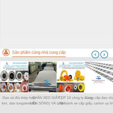
Sản phẩm cùng nhà cung cấp
‹
›
Dao xả đĩa thép hợp
CHĂN XEO GIẤY (
TOP 10 công ty cung
Cung cấp dao ch
kim, dao tungsten, đá
MỀN SÓNG) VÀ LINH
cấp bánh xe cấp giấy,
carton uy tí
mài dao, dao thép gió
KIỆN MÁY SÓNG
bánh xe mặt trời uy tín