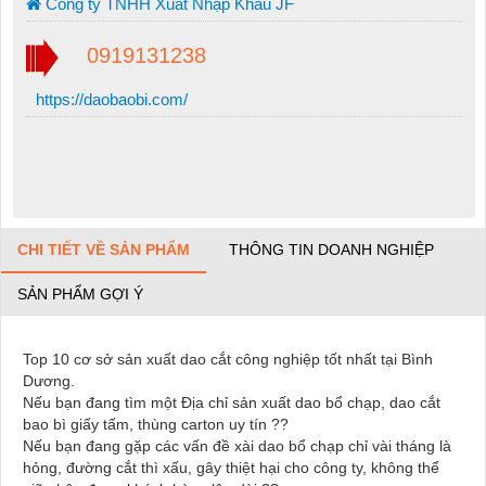
Công ty TNHH Xuất Nhập Khẩu JF
0919131238
https://daobaobi.com/
CHI TIẾT VỀ SẢN PHẨM
THÔNG TIN DOANH NGHIỆP
SẢN PHẨM GỢI Ý
Top 10 cơ sở sản xuất dao cắt công nghiệp tốt nhất tại Bình
Dương.
Nếu bạn đang tìm một Địa chỉ sản xuất dao bổ chạp, dao cắt
bao bì giấy tấm, thùng carton uy tín ??
Nếu bạn đang gặp các vấn đề xài dao bổ chạp chỉ vài tháng là
hỏng, đường cắt thì xấu, gây thiệt hại cho công ty, không thể