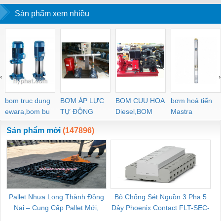
tại Bình Dương và Toàn
Sản phẩm xem nhiều
quốc.
‹
›
bom truc dung
BƠM ÁP LỰC
BOM CUU HOA
bơm hoả tiển
ewara,bom bu
TỰ ĐỘNG
Diesel,BOM
Mastra
ewara
CHUA CHAY
Sản phẩm mới
(147896)
Pallet Nhựa Long Thành Đồng
Bộ Chống Sét Nguồn 3 Pha 5
Nai – Cung Cấp Pallet Mới,
Dây Phoenix Contact FLT-SEC-
C
Pallet Cũ Giá Tốt
P-T1-3S-264/50-FM - 2909589