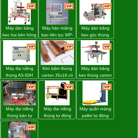
Máy dán băng
Máy hàn miệng
Máy dán băng
keo hai bên hông
bao liên tục WP-
keo góc thùng
thùng carton
1200V chính
carton giá tốt
WP-5050SA giá
hãng giá tốt
Đồng Nai
rẻ Miền Nam
Máy đai niềng
Kim bấm thùng
Máy dán băng
thùng AS-50H
carton 35x18 có
keo thùng carton
Wellpack
sẵn giá rẻ toàn
WP-5050RL
quốc
chính hãng
Máy đai niềng
Máy đai niềng
Máy quấn màng
thùng bán tự
thùng tự động
pallet tự động
động D53XS2
DBA-80A Đài
WP-55 chính
của hãng
Loan giá rẻ
hãng Wellpack
Strapack Nhật
giá tốt