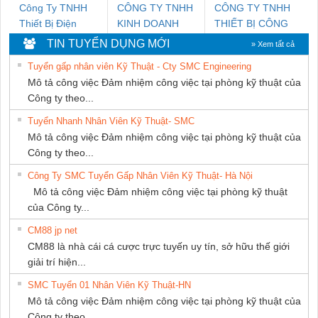
Công Ty TNHH
CÔNG TY TNHH
CÔNG TY TNHH
Thiết Bị Điện
KINH DOANH
THIẾT BỊ CÔNG
Nam Quốc Thịnh
DỊCH VỤ XNK
NGHIỆP NIHON
TIN TUYỂN DỤNG MỚI
» Xem tất cả
PHƯƠNG NAM
SETSUBI VIỆT
Tuyển gấp nhân viên Kỹ Thuật - Cty SMC Engineering
NAM
Mô tả công việc Đảm nhiệm công việc tại phòng kỹ thuật của
Công ty theo...
Tuyển Nhanh Nhân Viên Kỹ Thuật- SMC
Mô tả công việc Đảm nhiệm công việc tại phòng kỹ thuật của
Công ty theo...
Công Ty SMC Tuyển Gấp Nhân Viên Kỹ Thuật- Hà Nội
Mô tả công việc Đảm nhiệm công việc tại phòng kỹ thuật
của Công ty...
CM88 jp net
CM88 là nhà cái cá cược trực tuyến uy tín, sở hữu thế giới
giải trí hiện...
SMC Tuyển 01 Nhân Viên Kỹ Thuật-HN
Mô tả công việc Đảm nhiệm công việc tại phòng kỹ thuật của
Công ty theo...