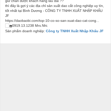
giữ chân được khách hàng lâu dài ??
thì đây là gợi ý các địa chỉ sản xuất dao cắt công nghiệp uy tín,
tốt nhất tại Bình Dương - CÔNG TY TNHH XUẤT NHẬP KHẨU
JF
https://daobaobi.com/top-10-co-so-san-xuat-dao-cat-cong...
0919.13.1238 Mrs.Nhi.
Sản phẩm doanh nghiệp:
Công ty TNHH Xuất Nhập Khẩu JF