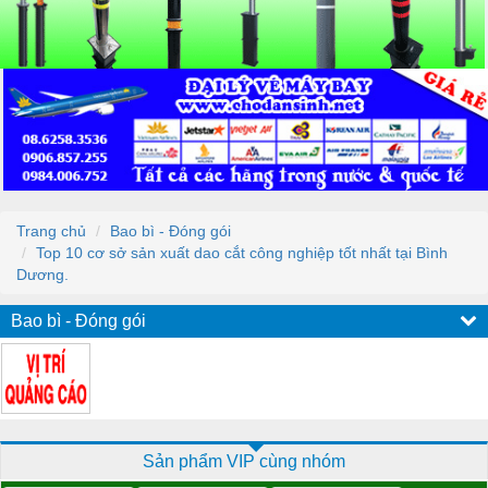
Trang chủ
Bao bì - Đóng gói
Top 10 cơ sở sản xuất dao cắt công nghiệp tốt nhất tại Bình
Dương.
Bao bì - Đóng gói
Sản phẩm VIP cùng nhóm