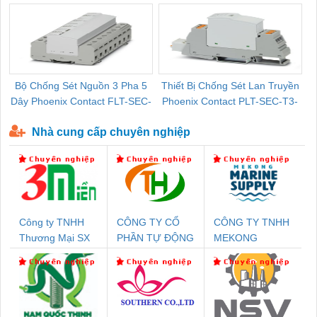
Bộ Chống Sét Nguồn 3 Pha 5
Thiết Bị Chống Sét Lan Truyền
B
Dây Phoenix Contact FLT-SEC-
Phoenix Contact PLT-SEC-T3-
P-T1-3S-440/35-FM - 2908264
230-FM-PT - 2907928
Nhà cung cấp chuyên nghiệp
Công ty TNHH
CÔNG TY CỔ
CÔNG TY TNHH
Thương Mại SX
PHẦN TỰ ĐỘNG
MEKONG
Ba Miền
TIẾN HƯNG
MARINE
SUPPLY