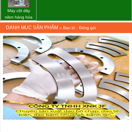
Máy cột dây
nilon hàng hóa
model CY-100
DANH MỤC SẢN PHẨM
»
Bao bì - Đóng gói