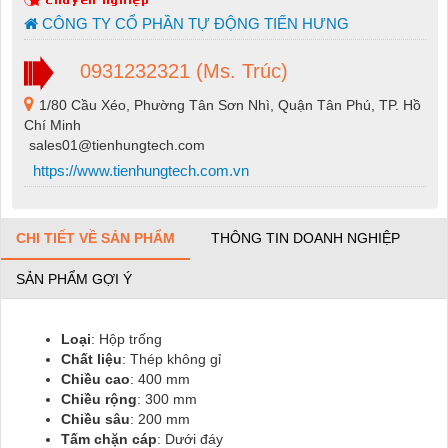
CÔNG TY CỔ PHẦN TỰ ĐỘNG TIẾN HƯNG
0931232321 (Ms. Trúc)
1/80 Cầu Xéo, Phường Tân Sơn Nhì, Quận Tân Phú, TP. Hồ
Chí Minh
sales01@tienhungtech.com
https://www.tienhungtech.com.vn
CHI TIẾT VỀ SẢN PHẨM
THÔNG TIN DOANH NGHIỆP
SẢN PHẨM GỢI Ý
Loại
: Hộp trống
Chất liệu
: Thép không gỉ
Chiều cao
: 400 mm
Chiều rộng
: 300 mm
Chiều sâu
: 200 mm
Tấm chặn cáp
: Dưới đáy