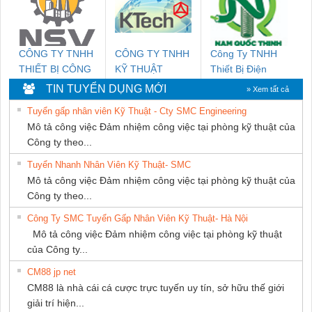
CÔNG TY TNHH
CÔNG TY TNHH
Công Ty TNHH
THIẾT BỊ CÔNG
KỸ THUẬT
Thiết Bị Điện
NGHIỆP NIHON
KTECH VIỆT
Nam Quốc Thịnh
TIN TUYỂN DỤNG MỚI
» Xem tất cả
SETSUBI VIỆT
NAM
Tuyển gấp nhân viên Kỹ Thuật - Cty SMC Engineering
NAM
Mô tả công việc Đảm nhiệm công việc tại phòng kỹ thuật của
Công ty theo...
Tuyển Nhanh Nhân Viên Kỹ Thuật- SMC
Mô tả công việc Đảm nhiệm công việc tại phòng kỹ thuật của
Công ty theo...
Công Ty SMC Tuyển Gấp Nhân Viên Kỹ Thuật- Hà Nội
Mô tả công việc Đảm nhiệm công việc tại phòng kỹ thuật
của Công ty...
CM88 jp net
CM88 là nhà cái cá cược trực tuyến uy tín, sở hữu thế giới
giải trí hiện...