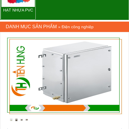
HẠT NHỰA PVC
DANH MỤC SẢN PHẨM
»
Điện công nghiệp