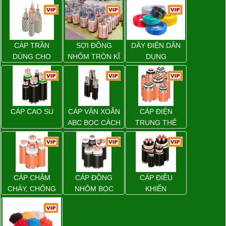
CÁP TRẦN
SỢI ĐỒNG
DÂY ĐIỆN DÂN
DÙNG CHO
NHÔM TRÒN KĨ
DỤNG
ĐƯỜNG DÂY
THUẬT ĐIỆN
TẢI ĐIỆN TRÊN
KHÔNG
CÁP CAO SU
CÁP VẶN XOẮN
CÁP ĐIỆN
ABC BỌC CÁCH
TRUNG THẾ
ĐIỆN XLPE
CÁP CHẬM
CÁP ĐỒNG
CÁP ĐIỀU
CHÁY, CHỐNG
NHÔM BỌC
KHIỂN
CHÁY