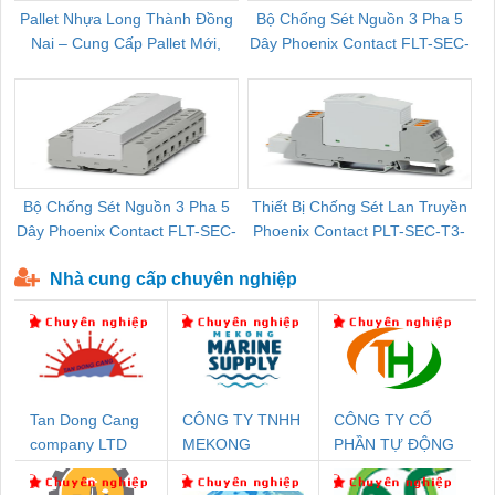
Pallet Nhựa Long Thành Đồng
Bộ Chống Sét Nguồn 3 Pha 5
Nai – Cung Cấp Pallet Mới,
Dây Phoenix Contact FLT-SEC-
C
Pallet Cũ Giá Tốt
P-T1-3S-264/50-FM - 2909589
Bộ Chống Sét Nguồn 3 Pha 5
Thiết Bị Chống Sét Lan Truyền
B
Dây Phoenix Contact FLT-SEC-
Phoenix Contact PLT-SEC-T3-
P-T1-3S-440/35-FM - 2908264
230-FM-PT - 2907928
Nhà cung cấp chuyên nghiệp
Tan Dong Cang
CÔNG TY TNHH
CÔNG TY CỔ
company LTD
MEKONG
PHẦN TỰ ĐỘNG
MARINE
TIẾN HƯNG
SUPPLY