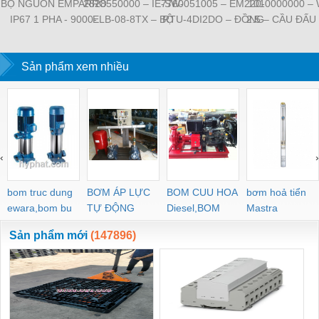
BỘ NGUỒN EMPARRO
2828550000 – IE-SW-
7760051005 – EM220-
1010000000 –
IP67 1 PHA - 9000-
ELB-08-8TX – BỘ
RTU-4DI2DO – ĐỒNG
2.5 – CẦU ĐẤU
11112-1962020 -
CHIA MẠNG 8 CỔNG
HỒ ĐO DÒNG ĐIỆN,
NỐI ĐẤT –
EMPARRO IP67
RJ45 – WEIDMULLER
ĐO ĐIỆN ÁP –
WEIDMULLE
POWER SUPPLY 1-
Sản phẩm xem nhiều
WEIDMULLER
TIENHUNGTE
PHASE
‹
›
bom truc dung
BƠM ÁP LỰC
BOM CUU HOA
bơm hoả tiển
ewara,bom bu
TỰ ĐỘNG
Diesel,BOM
Mastra
ewara
CHUA CHAY
Sản phẩm mới
(147896)