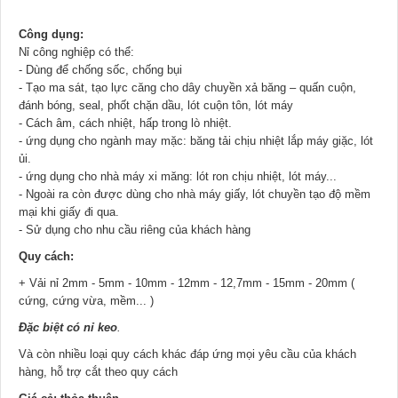
Công dụng:
Nỉ công nghiệp có thể:
- Dùng để chống sốc, chống bụi
- Tạo ma sát, tạo lực căng cho dây chuyền xả băng – quấn cuộn,
đánh bóng, seal, phốt chặn dầu, lót cuộn tôn, lót máy
- Cách âm, cách nhiệt, hấp trong lò nhiệt.
- ứng dụng cho ngành may mặc: băng tải chịu nhiệt lắp máy giặc, lót
ủi.
- ứng dụng cho nhà máy xi măng: lót ron chịu nhiệt, lót máy...
- Ngoài ra còn được dùng cho nhà máy giấy, lót chuyền tạo độ mềm
mại khi giấy đi qua.
- Sử dụng cho nhu cầu riêng của khách hàng
Quy cách:
+ Vải nỉ
2mm - 5mm - 10mm - 12mm - 12,7mm - 15mm - 20mm (
cứng, cứng vừa, mềm... )
Đặc biệt có nỉ keo
.
Và còn nhiều loại quy cách khác đáp ứng mọi yêu cầu của khách
hàng, hỗ trợ cắt theo quy cách