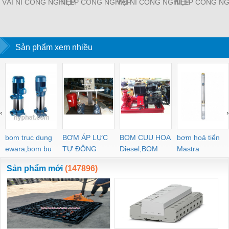
VẢI NỈ CÔNG NGHIỆP
NỈ ÉP CÔNG NGHIỆP
VẢI NỈ CÔNG NGHIỆP
NỈ ÉP CÔNG NG
Sản phẩm xem nhiều
‹
›
bom truc dung
BƠM ÁP LỰC
BOM CUU HOA
bơm hoả tiển
ewara,bom bu
TỰ ĐỘNG
Diesel,BOM
Mastra
ewara
CHUA CHAY
Sản phẩm mới
(147896)