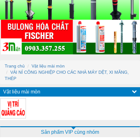
Trang chủ
Vật liệu mài mòn
VẢI NỈ CÔNG NGHIỆP CHO CÁC NHÀ MÁY DỆT, XI MĂNG,
THÉP
Vật liệu mài mòn
Sản phẩm VIP cùng nhóm