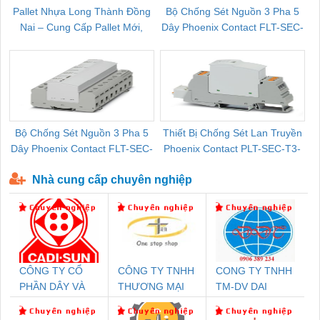
Pallet Nhựa Long Thành Đồng
Bộ Chống Sét Nguồn 3 Pha 5
Nai – Cung Cấp Pallet Mới,
Dây Phoenix Contact FLT-SEC-
C
Pallet Cũ Giá Tốt
P-T1-3S-264/50-FM - 2909589
Bộ Chống Sét Nguồn 3 Pha 5
Thiết Bị Chống Sét Lan Truyền
B
Dây Phoenix Contact FLT-SEC-
Phoenix Contact PLT-SEC-T3-
P-T1-3S-440/35-FM - 2908264
230-FM-PT - 2907928
Nhà cung cấp chuyên nghiệp
CÔNG TY CỔ
CÔNG TY TNHH
CONG TY TNHH
PHẦN DÂY VÀ
THƯƠNG MẠI
TM-DV DAI
CÁP ĐIỆN
THIÊN ÂN VIỆT
DONG THANH
THƯỢNG ĐÌNH
NAM