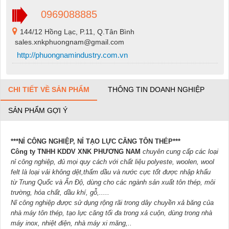
0969088885
144/12 Hồng Lạc, P.11, Q.Tân Bình
sales.xnkphuongnam@gmail.com
http://phuongnamindustry.com.vn
CHI TIẾT VỀ SẢN PHẨM
THÔNG TIN DOANH NGHIỆP
SẢN PHẨM GỢI Ý
***NỈ CÔNG NGHIỆP, NỈ TẠO LỰC CĂNG TÔN THÉP***
Công ty TNHH KDDV XNK PHƯƠNG NAM
chuyên cung cấp các loại
nỉ công nghiệp, đủ mọi quy cách với chất liệu polyeste, woolen, wool
felt là loại vải không dệt,thấm dầu và nước cực tốt được nhập khẩu
từ Trung Quốc và Ấn Độ, dùng cho các ngành sản xuất tôn thép, môi
trường, hóa chất, dầu khí, gỗ,.....
Nỉ công nghiệp được sử dụng rộng rãi trong dây chuyền xả băng của
nhà máy tôn thép, tạo lực căng tối đa trong xả cu
ộn, dùng trong nhà
máy inox, nhiệt điện, nhà máy xi măng,..