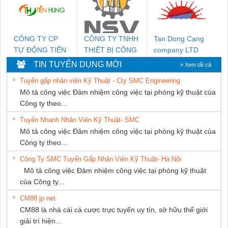
CÔNG TY CP
CÔNG TY TNHH
Tan Dong Cang
TỰ ĐỘNG TIẾN
THIẾT BỊ CÔNG
company LTD
HƯNG
NGHIỆP NIHON
TIN TUYỂN DỤNG MỚI
» Xem tất cả
SETSUBI VIỆT
Tuyển gấp nhân viên Kỹ Thuật - Cty SMC Engineering
NAM
Mô tả công việc Đảm nhiệm công việc tại phòng kỹ thuật của
Công ty theo...
Tuyển Nhanh Nhân Viên Kỹ Thuật- SMC
Mô tả công việc Đảm nhiệm công việc tại phòng kỹ thuật của
Công ty theo...
Công Ty SMC Tuyển Gấp Nhân Viên Kỹ Thuật- Hà Nội
Mô tả công việc Đảm nhiệm công việc tại phòng kỹ thuật
của Công ty...
CM88 jp net
CM88 là nhà cái cá cược trực tuyến uy tín, sở hữu thế giới
giải trí hiện...