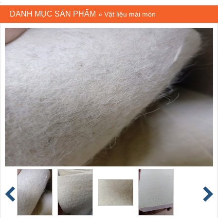
DANH MỤC SẢN PHẨM
»
Vật liệu mài mòn