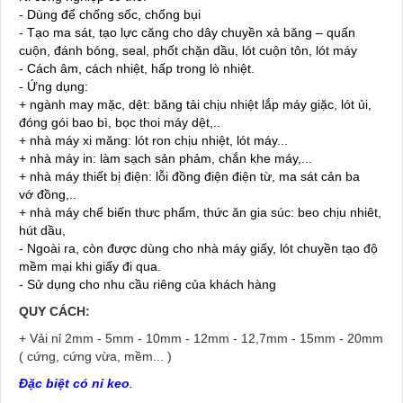
- Dùng để chống sốc, chống bụi
- Tạo ma sát, tạo lực căng cho dây chuyền xả băng – quấn
cuộn, đánh bóng, seal, phốt chặn dầu, lót cuộn tôn, lót máy
- Cách âm, cách nhiệt, hấp trong lò nhiệt.
- Ứng dụng:
+ ngành may mặc, dệt: băng tải chịu nhiệt lắp máy giặc, lót ủi,
đóng gói bao bì, bọc thoi máy dệt,..
+ nhà máy xi măng: lót ron chịu nhiệt, lót máy...
+ nhà máy in: làm sạch sản phảm, chắn khe máy,...
+ nhà máy thiết bị điện: lỗi đồng điện điện từ, ma sát cản ba
vớ đồng,..
+ nhà máy chế biến thưc phẩm, thức ăn gia súc: beo chịu nhiêt,
hút dầu,
- Ngoài ra, còn được dùng cho nhà máy giấy, lót chuyền tạo độ
mềm mại khi giấy đi qua.
- Sử dụng cho nhu cầu riêng của khách hàng
QUY CÁCH:
+ Vải nỉ
2mm - 5mm - 10mm - 12mm - 12,7mm - 15mm - 20mm
( cứng, cứng vừa, mềm... )
Đặc biệt có nỉ keo
.