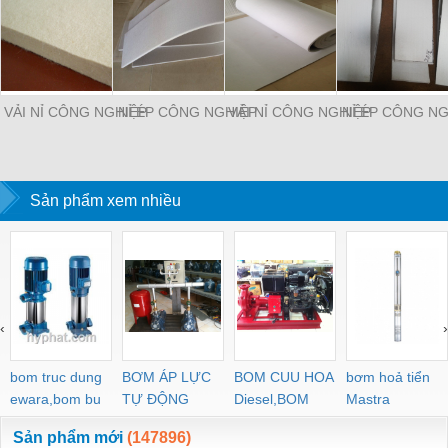
VẢI NỈ CÔNG NGHIỆP
NỈ ÉP CÔNG NGHIỆP
VẢI NỈ CÔNG NGHIỆP
NỈ ÉP CÔNG NG
Sản phẩm xem nhiều
‹
›
bom truc dung
BƠM ÁP LỰC
BOM CUU HOA
bơm hoả tiển
ewara,bom bu
TỰ ĐỘNG
Diesel,BOM
Mastra
ewara
CHUA CHAY
Sản phẩm mới
(147896)