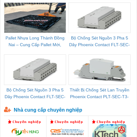
Pallet Nhựa Long Thành Đồng
Bộ Chống Sét Nguồn 3 Pha 5
Nai – Cung Cấp Pallet Mới,
Dây Phoenix Contact FLT-SEC-
C
Pallet Cũ Giá Tốt
P-T1-3S-264/50-FM - 2909589
Bộ Chống Sét Nguồn 3 Pha 5
Thiết Bị Chống Sét Lan Truyền
B
Dây Phoenix Contact FLT-SEC-
Phoenix Contact PLT-SEC-T3-
P-T1-3S-440/35-FM - 2908264
230-FM-PT - 2907928
Nhà cung cấp chuyên nghiệp