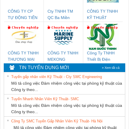
CÔNG TY CP
Cty TNHH TM
CÔNG TY TNHH
TỰ ĐỘNG TIẾN
QC Ba Miền
KỸ THUẬT
HƯNG
KTECH VIỆT
NAM
CÔNG TY TNHH
CÔNG TY TNHH
Công Ty TNHH
THƯƠNG MẠI
MEKONG
Thiết Bị Điện
THIÊN ÂN VIỆT
MARINE
Nam Quốc Thịnh
TIN TUYỂN DỤNG MỚI
» Xem tất cả
NAM
SUPPLY
Tuyển gấp nhân viên Kỹ Thuật - Cty SMC Engineering
Mô tả công việc Đảm nhiệm công việc tại phòng kỹ thuật của
Công ty theo...
Tuyển Nhanh Nhân Viên Kỹ Thuật- SMC
Mô tả công việc Đảm nhiệm công việc tại phòng kỹ thuật của
Công ty theo...
Công Ty SMC Tuyển Gấp Nhân Viên Kỹ Thuật- Hà Nội
Mô tả công việc Đảm nhiệm công việc tại phòng kỹ thuật