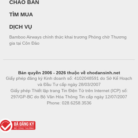
CHÀO BÁN
TÌM MUA
DỊCH VỤ
Bamboo Airways chính thức khai trương Phòng chờ Thương
gia tại Côn Đảo
Bản quyền 2006 - 2026 thuộc về chodansinh.net
Giấy phép đăng ký Kinh doanh số: 4102048591 do Sở Kế Hoạch
và Đầu Tư cấp ngày 28/03/2007
Giấy phép Thiết lập trang Tin Điện Tử trên Internet (ICP) số:
297/GP-BC do Bộ Văn Hóa Thông Tin cấp ngày 12/07/2007
Phone: 028.6258.3536
Phòng trọ
|
https://bdsgroup.vn
https://kqxs123.com