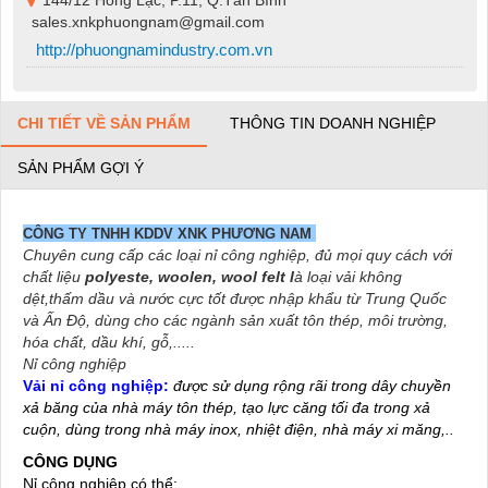
144/12 Hồng Lạc, P.11, Q.Tân Bình
sales.xnkphuongnam@gmail.com
http://phuongnamindustry.com.vn
CHI TIẾT VỀ SẢN PHẨM
THÔNG TIN DOANH NGHIỆP
SẢN PHẨM GỢI Ý
CÔNG TY TNHH KDDV XNK PHƯƠNG NAM
Chuyên cung cấp các loại nỉ công nghiệp, đủ mọi quy cách với
chất liệu
polyeste, woolen, wool felt l
à loại vải không
dệt,thấm dầu và nước cực tốt được nhập khẩu từ Trung Quốc
và Ấn Độ, dùng cho các ngành sản xuất tôn thép, môi trường,
hóa chất, dầu khí, gỗ,.....
Nỉ công nghiệp
Vải nỉ công nghiệp:
được sử dụng rộng rãi trong dây chuyền
xả băng của nhà máy tôn thép, tạo lực căng tối đa trong xả
cu
ộn, dùng trong nhà máy inox, nhiệt điện, nhà máy xi măng,..
CÔNG DỤNG
Nỉ công nghiệp có thể: