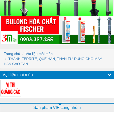
Trang chủ
Vật liệu mài mòn
THANH FERRITE, QUE HÀN, THAN TỪ DÙNG CHO MÁY
HÀN CAO TẦN
Vật liệu mài mòn
Sản phẩm VIP cùng nhóm