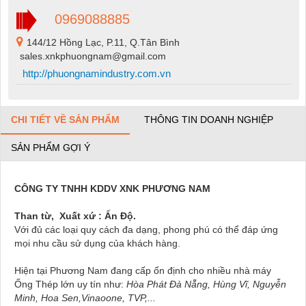
0969088885
144/12 Hồng Lạc, P.11, Q.Tân Bình
sales.xnkphuongnam@gmail.com
http://phuongnamindustry.com.vn
CHI TIẾT VỀ SẢN PHẨM
THÔNG TIN DOANH NGHIỆP
SẢN PHẨM GỢI Ý
CÔNG TY TNHH KDDV XNK PHƯƠNG NAM
Than từ, Xuất xứ : Ấn Độ.
Với đủ các loại quy cách đa dạng, phong phú có thể đáp ứng
mọi nhu cầu sử dụng của khách hàng.
Hiện tại Phương Nam đang cấp ổn định cho nhiều nhà máy
Ống Thép lớn uy tín như:
Hòa Phát Đà Nẵng, Hùng Vĩ, Nguyễn
Minh, Hoa Sen,Vinaoone, TVP,...