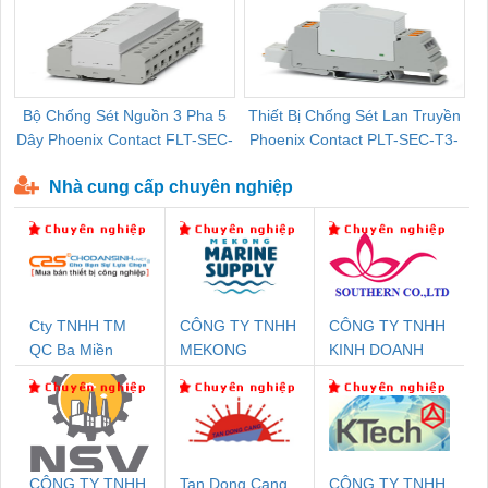
Bộ Chống Sét Nguồn 3 Pha 5
Thiết Bị Chống Sét Lan Truyền
B
Dây Phoenix Contact FLT-SEC-
Phoenix Contact PLT-SEC-T3-
P-T1-3S-440/35-FM - 2908264
230-FM-PT - 2907928
Nhà cung cấp chuyên nghiệp
Cty TNHH TM
CÔNG TY TNHH
CÔNG TY TNHH
QC Ba Miền
MEKONG
KINH DOANH
MARINE
DỊCH VỤ XNK
SUPPLY
PHƯƠNG NAM
CÔNG TY TNHH
Tan Dong Cang
CÔNG TY TNHH