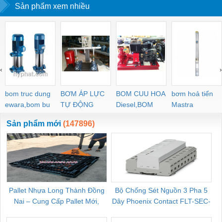
Sản phẩm xem nhiều
‹
›
bom truc dung
BƠM ÁP LỰC
BOM CUU HOA
bơm hoả tiển
ewara,bom bu
TỰ ĐỘNG
Diesel,BOM
Mastra
ewara
CHUA CHAY
Sản phẩm mới
(147896)
Pallet Nhựa Long Thành Đồng
Bộ Chống Sét Nguồn 3 Pha 5
Nai – Cung Cấp Pallet Mới,
Dây Phoenix Contact FLT-SEC-
C
Pallet Cũ Giá Tốt
P-T1-3S-264/50-FM - 2909589