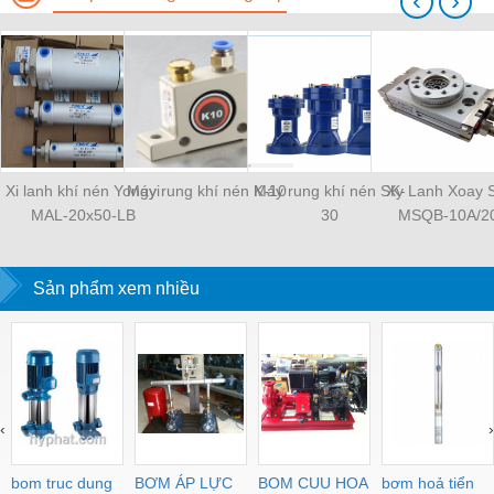
‹
›
Xi lanh khí nén Yongyi
Máy rung khí nén K-10
Máy rung khí nén SK-
Xy Lanh Xoay
MAL-20x50-LB
30
MSQB-10A/2
Sản phẩm xem nhiều
‹
›
bom truc dung
BƠM ÁP LỰC
BOM CUU HOA
bơm hoả tiển