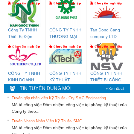
Công Ty TNHH
CÔNG TY TNHH
Tan Dong Cang
Thiết Bị Điện
THƯƠNG MẠI
company LTD
Nam Quốc Thịnh
DỊCH VỤ KỸ
THUẬT ĐIỆN CƠ
GIA HƯNG
PHÁT
CÔNG TY TNHH
CÔNG TY TNHH
CÔNG TY TNHH
KINH DOANH
KỸ THUẬT
THIẾT BỊ CÔNG
DỊCH VỤ XNK
KTECH VIỆT
NGHIỆP NIHON
TIN TUYỂN DỤNG MỚI
» Xem tất cả
PHƯƠNG NAM
NAM
SETSUBI VIỆT
Tuyển gấp nhân viên Kỹ Thuật - Cty SMC Engineering
NAM
Mô tả công việc Đảm nhiệm công việc tại phòng kỹ thuật của
Công ty theo...
Tuyển Nhanh Nhân Viên Kỹ Thuật- SMC
Mô tả công việc Đảm nhiệm công việc tại phòng kỹ thuật của