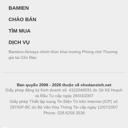
BAMIEN
CHÀO BÁN
TÌM MUA
DỊCH VỤ
Bamboo Airways chính thức khai trương Phòng chờ Thương
gia tại Côn Đảo
Bản quyền 2006 - 2026 thuộc về chodansinh.net
Giấy phép đăng ký Kinh doanh số: 4102048591 do Sở Kế Hoạch
và Đầu Tư cấp ngày 28/03/2007
Giấy phép Thiết lập trang Tin Điện Tử trên Internet (ICP) số:
297/GP-BC do Bộ Văn Hóa Thông Tin cấp ngày 12/07/2007
Phone: 028.6258.3536
Phòng trọ
|
https://bdsgroup.vn
https://kqxs123.com