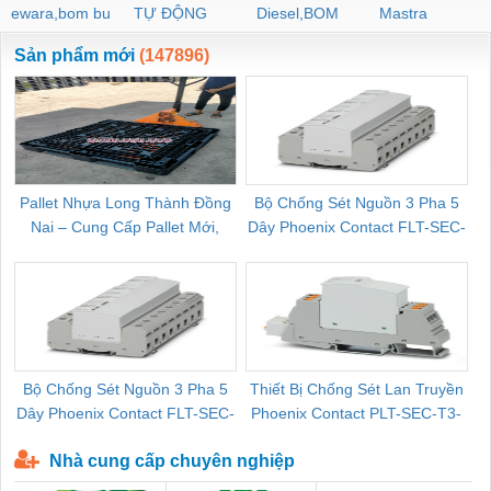
ewara,bom bu
TỰ ĐỘNG
Diesel,BOM
Mastra
ewara
CHUA CHAY
Sản phẩm mới
(147896)
Pallet Nhựa Long Thành Đồng
Bộ Chống Sét Nguồn 3 Pha 5
Nai – Cung Cấp Pallet Mới,
Dây Phoenix Contact FLT-SEC-
C
Pallet Cũ Giá Tốt
P-T1-3S-264/50-FM - 2909589
Bộ Chống Sét Nguồn 3 Pha 5
Thiết Bị Chống Sét Lan Truyền
B
Dây Phoenix Contact FLT-SEC-
Phoenix Contact PLT-SEC-T3-
P-T1-3S-440/35-FM - 2908264
230-FM-PT - 2907928
Nhà cung cấp chuyên nghiệp