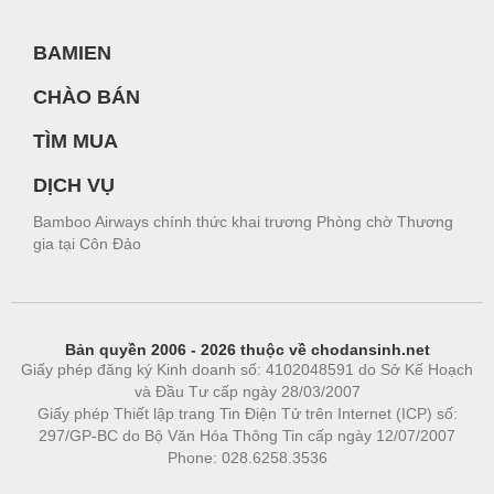
BAMIEN
CHÀO BÁN
TÌM MUA
DỊCH VỤ
Bamboo Airways chính thức khai trương Phòng chờ Thương
gia tại Côn Đảo
Bản quyền 2006 - 2026 thuộc về chodansinh.net
Giấy phép đăng ký Kinh doanh số: 4102048591 do Sở Kế Hoạch
và Đầu Tư cấp ngày 28/03/2007
Giấy phép Thiết lập trang Tin Điện Tử trên Internet (ICP) số:
297/GP-BC do Bộ Văn Hóa Thông Tin cấp ngày 12/07/2007
Phone: 028.6258.3536
Phòng trọ
|
https://bdsgroup.vn
https://kqxs123.com