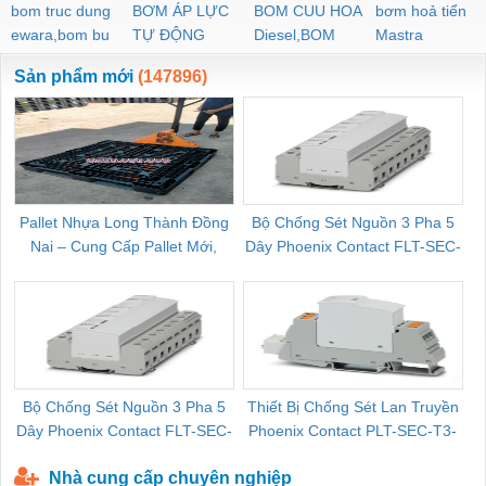
bom truc dung
BƠM ÁP LỰC
BOM CUU HOA
bơm hoả tiển
ewara,bom bu
TỰ ĐỘNG
Diesel,BOM
Mastra
ewara
CHUA CHAY
Sản phẩm mới
(147896)
Pallet Nhựa Long Thành Đồng
Bộ Chống Sét Nguồn 3 Pha 5
Nai – Cung Cấp Pallet Mới,
Dây Phoenix Contact FLT-SEC-
C
Pallet Cũ Giá Tốt
P-T1-3S-264/50-FM - 2909589
Bộ Chống Sét Nguồn 3 Pha 5
Thiết Bị Chống Sét Lan Truyền
B
Dây Phoenix Contact FLT-SEC-
Phoenix Contact PLT-SEC-T3-
P-T1-3S-440/35-FM - 2908264
230-FM-PT - 2907928
Nhà cung cấp chuyên nghiệp