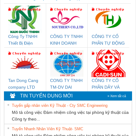
Công Ty TNHH
CÔNG TY TNHH
CÔNG TY CỔ
Thiết Bị Điện
KINH DOANH
PHẦN TỰ ĐỘNG
Nam Quốc Thịnh
DỊCH VỤ XNK
TIẾN HƯNG
PHƯƠNG NAM
Tan Dong Cang
CONG TY TNHH
CÔNG TY CỔ
company LTD
TM-DV DAI
PHẦN DÂY VÀ
DONG THANH
CÁP ĐIỆN
TIN TUYỂN DỤNG MỚI
» Xem tất cả
THƯỢNG ĐÌNH
Tuyển gấp nhân viên Kỹ Thuật - Cty SMC Engineering
Mô tả công việc Đảm nhiệm công việc tại phòng kỹ thuật của
Công ty theo...
Tuyển Nhanh Nhân Viên Kỹ Thuật- SMC
Mô tả công việc Đảm nhiệm công việc tại phòng kỹ thuật của