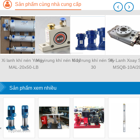
Sản phẩm cùng nhà cung cấp
‹
›
Xi lanh khí nén Yongyi
Máy rung khí nén K-10
Máy rung khí nén SK-
Xy Lanh Xoay
MAL-20x50-LB
30
MSQB-10A/2
Sản phẩm xem nhiều
‹
›