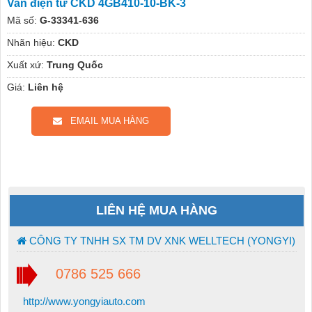
Van điện từ CKD 4GB410-10-BK-3
Mã số:
G-33341-636
Nhãn hiệu:
CKD
Xuất xứ:
Trung Quốc
Giá:
Liên hệ
EMAIL MUA HÀNG
LIÊN HỆ MUA HÀNG
CÔNG TY TNHH SX TM DV XNK WELLTECH (YONGYI)
0786 525 666
http://www.yongyiauto.com