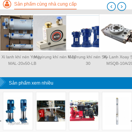
Sản phẩm cùng nhà cung cấp
‹
›
Xi lanh khí nén Yongyi
Máy rung khí nén K-10
Máy rung khí nén SK-
Xy Lanh Xoay
MAL-20x50-LB
30
MSQB-10A/2
Sản phẩm xem nhiều
‹
›