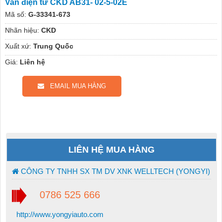
Van điện từ CKD AB31- 02-5-02E
Mã số:
G-33341-673
Nhãn hiệu:
CKD
Xuất xứ:
Trung Quốc
Giá:
Liên hệ
EMAIL MUA HÀNG
LIÊN HỆ MUA HÀNG
CÔNG TY TNHH SX TM DV XNK WELLTECH (YONGYI)
0786 525 666
http://www.yongyiauto.com