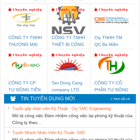
CÔNG TY TNHH
CÔNG TY TNHH
Cty TNHH TM
THƯƠNG MẠI
THIẾT BỊ CÔNG
QC Ba Miền
THIÊN ÂN VIỆT
NGHIỆP NIHON
NAM
SETSUBI VIỆT
NAM
CÔNG TY CP
Tan Dong Cang
CÔNG TY CỔ
TỰ ĐỘNG TIẾN
company LTD
PHẦN TỰ ĐỘNG
HƯNG
TIẾN HƯNG
TIN TUYỂN DỤNG MỚI
» Xem tất cả
Tuyển gấp nhân viên Kỹ Thuật - Cty SMC Engineering
Mô tả công việc Đảm nhiệm công việc tại phòng kỹ thuật của
Công ty theo...
Tuyển Nhanh Nhân Viên Kỹ Thuật- SMC
Mô tả công việc Đảm nhiệm công việc tại phòng kỹ thuật của