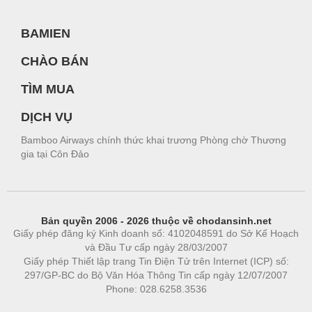
BAMIEN
CHÀO BÁN
TÌM MUA
DỊCH VỤ
Bamboo Airways chính thức khai trương Phòng chờ Thương
gia tại Côn Đảo
Bản quyền 2006 - 2026 thuộc về chodansinh.net
Giấy phép đăng ký Kinh doanh số: 4102048591 do Sở Kế Hoạch
và Đầu Tư cấp ngày 28/03/2007
Giấy phép Thiết lập trang Tin Điện Tử trên Internet (ICP) số:
297/GP-BC do Bộ Văn Hóa Thông Tin cấp ngày 12/07/2007
Phone: 028.6258.3536
Phòng trọ
|
https://bdsgroup.vn
https://kqxs123.com