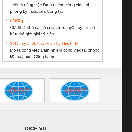
SCP-
1K5 L (2433950000)
(2008130000)
(28
Mô tả công việc Đảm nhiệm công việc tại
/FSP/2X1/1X2
phòng kỹ thuật của Công ty...
CM88 jp net
Công Ty TNHH
Cty TNHH TM QC
CONG TY TNHH
CM88 là nhà cái cá cược trực tuyến uy tín, sở
hiết Bị Điện Nam
Ba Miền
TM-DV DAI DONG
iám sát chuỗi
Bộ chỉnh lưu nguồn
Nẹp nhôm chống
Bộ c
hữu thế giới giải trí hiện...
Quốc Thịnh
THANH
tấm pin
điện TRANSCLINIC
trơn Đà Nẵng
giám 
SMC Tuyển 01 Nhân Viên Kỹ Thuật-HN
SCLINIC 16I+
BKE 1K5.4
Sola
Mô tả công việc Đảm nhiệm công việc tại phòng
 (2502520000)
(7791400879)2. Giá
TRAN
kỹ thuật của Công ty theo...
1K5.4
DỊCH VỤ