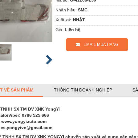
Nhãn hiệu:
SMC
Xuất xứ:
NHẬT
Giá:
Liên hệ
EMAIL MUA HÀNG
ẾT VỀ SẢN PHẨM
THÔNG TIN DOANH NGHIỆP
SẢ
 TNHH SX TM DV XNK YongYi
Zalo/Viber: 0786 525 666
: www.yongyiauto.com
ales.yongyivn@gmail.com
TNHH SX TM DV XNK YONGYI chuyên sản xuất và cung cấp các thi