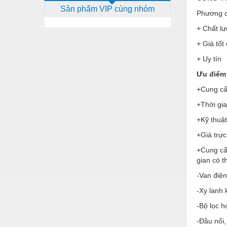
Sản phẩm VIP cùng nhóm
Dịch vụ - Thi công
Phương c
+ Chất lư
Điện công nghiệp
+ Giá tốt
Điện gia dụng
+ Uy tín
Điện Lạnh
Ưu điểm 
Đóng tàu Thiết bị
+Cung cấp
Đúc chính xác Thiết bị
+Thời gi
+Kỹ thuật
Dụng cụ cầm tay
+Giá trực
Dụng cụ cắt gọt
+Cung cấ
Dụng cụ điện
gian có 
Dụng cụ đo
-Van điện
-Xy lanh 
Gỗ - Trang thiết bị
-Bộ lọc h
Hàn cắt - Thiết bị
-Đầu nối,