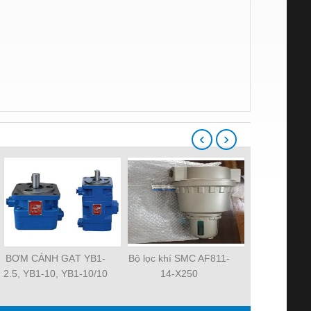
‹
›
BƠM CÁNH GẠT YB1-
Bộ lọc khí SMC AF811-
Quạt tản nh
2.5, YB1-10, YB1-10/10
14-X250
MAT 3106KL-
YB1-40/12.5, YB1-
R2E225-RA
100/16 YB1-40/40,
R2E225-RA