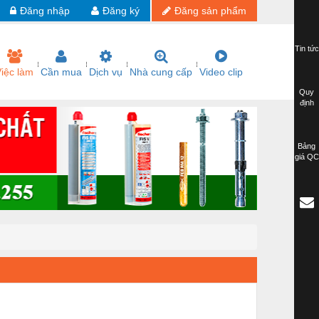
Đăng nhập
Đăng ký
Đăng sản phẩm
Tin tức
iệc làm
Cần mua
Dịch vụ
Nhà cung cấp
Video clip
Quy
định
Bảng
giá QC