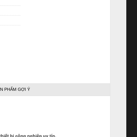
N PHẨM GỢI Ý
ết bị công nghiệp uy tín.