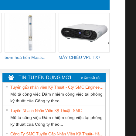
YB1-16/12 YB1-6/6,
R2E225-RA
YB1-40/12 YB1-80/80
3106KL-0
›
bơm hoả tiển Mastra
MÁY CHIẾU VPL-TX7
BOM DINH
WHITE
TIN TUYỂN DỤNG MỚI
» Xem tất cả
Tuyển gấp nhân viên Kỹ Thuật - Cty SMC Engineering
Mô tả công việc Đảm nhiệm công việc tại phòng
kỹ thuật của Công ty theo...
Tuyển Nhanh Nhân Viên Kỹ Thuật- SMC
CÔNG TY TNHH
CÔNG TY CỔ
Tan Dong Cang
 Le An Toàn
Bộ giám sát chuỗi
Bộ giám sát dòng
Bộ ng
Mô tả công việc Đảm nhiệm công việc tại phòng
KINH DOANH
PHẦN TỰ ĐỘNG
company LTD
enix Contact
tấm pin
điện chuỗi
ray W
kỹ thuật của Công ty theo...
DỊCH VỤ XNK
TIẾN HƯNG
6960 – PSR-
TRANSCLINIC 16I+
TRANSCLINIC 16I+
BAS 
Công Ty SMC Tuyển Gấp Nhân Viên Kỹ Thuật- Hà Nội
PHƯƠNG NAM