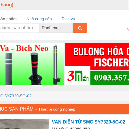
 hàng)
Sản phẩm
Nhà cung cấp
Dịch vụ
Danh mục
V
C SY7320-5G-02
MỤC SẢN PHẨM
»
Thiết bị công nghiệp
VAN ĐIỆN TỪ SMC SY7320-5G-02
Mã số:
G-42208-250