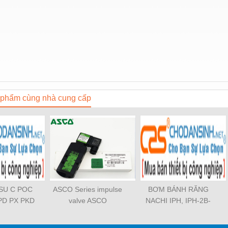
phẩm cùng nhà cung cấp
OSU C POC
ASCO Series impulse
BƠM BÁNH RĂNG
PD PX PKD
valve ASCO
NACHI IPH, IPH-2B-
3 PCF PLL
SCG353A043 ASCO
6.5-11, IPH-5B-40-21,
TL SL SS
SCG353A044 ASCO
IPH-2A-5-11, IPH-5A-