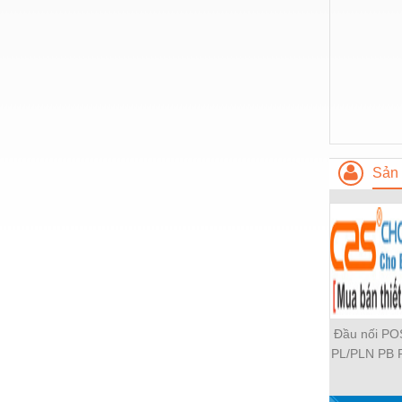
Nước-Vật tư thiết bị
Phốt cơ khí
Sắt, thép, inox các loại
Thí nghiệm-Trang thiết bị
Thiết bị chiếu sáng
Sản 
Thiết bị chống sét
Thiết bị an ninh
Thiết bị công nghiệp
Thiết bị công trình
Thiết bị điện
Đầu nối P
Thiết bị giáo dục
PL/PLN PB 
PH PH2 PH
Thiết bị khác
PLF PMF P