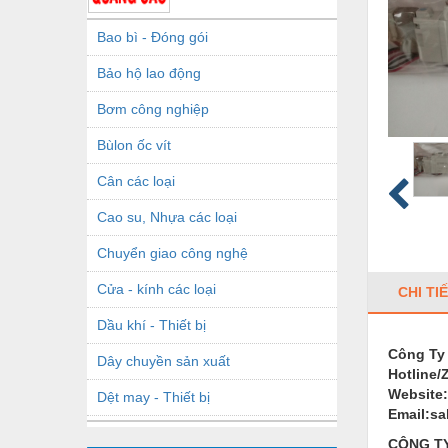
Bao bì - Đóng gói
Bảo hộ lao động
Bơm công nghiệp
Bùlon ốc vít
Cân các loại
Cao su, Nhựa các loại
Chuyển giao công nghệ
Cửa - kính các loại
CHI TI
Dầu khí - Thiết bị
Công Ty
Dây chuyền sản xuất
Hotline/
Website
Dệt may - Thiết bị
Email:s
Dầu mỡ công nghiệp
CÔNG TY 