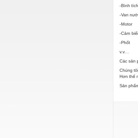
Hóa chất-Trang thiết bị
-Bình tíc
Kệ công nghiệp
-Van nướ
Khí nén - Thiết bị
-Motor
-Cảm biế
Khuôn mẫu - Phụ tùng
-Phốt
Lọc công nghiệp
v.v…
Máy công cụ - Phụ tùng
Các sản 
Mỏ - Trang thiết bị
Chúng tôi
Hơn thế n
Mô tơ - Hộp số
Sản phẩm
Môi trường - Thiết bị
Nâng hạ - Trang thiết bị
Nội - Ngoại thất - văn phòng
Nồi hơi - Trang thiết bị
Nông nghiệp - Thiết bị