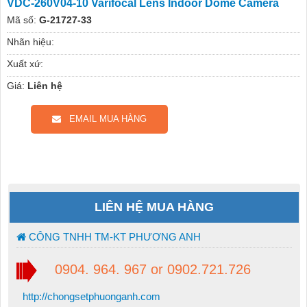
VDC-260V04-10 Varifocal Lens Indoor Dome Camera
Mã số:
G-21727-33
Nhãn hiệu:
Xuất xứ:
Giá:
Liên hệ
EMAIL MUA HÀNG
LIÊN HỆ MUA HÀNG
CÔNG TNHH TM-KT PHƯƠNG ANH
0904. 964. 967 or 0902.721.726
http://chongsetphuonganh.com