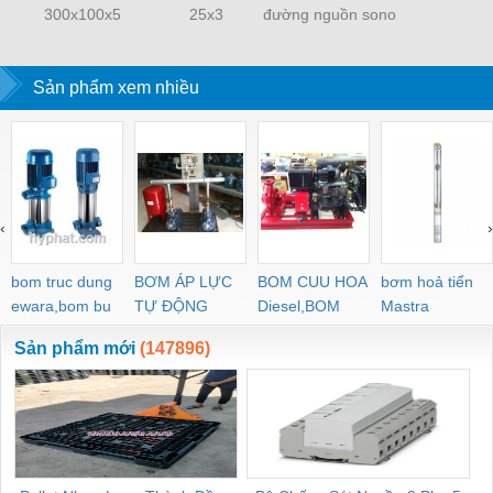
300x100x5
25x3
đường nguồn sono
Sản phẩm xem nhiều
‹
›
bom truc dung
BƠM ÁP LỰC
BOM CUU HOA
bơm hoả tiển
ewara,bom bu
TỰ ĐỘNG
Diesel,BOM
Mastra
ewara
CHUA CHAY
Sản phẩm mới
(147896)