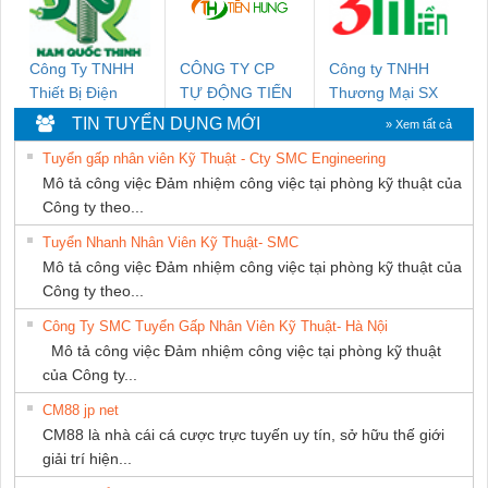
Công Ty TNHH
CÔNG TY CP
Công ty TNHH
Thiết Bị Điện
TỰ ĐỘNG TIẾN
Thương Mại SX
Nam Quốc Thịnh
HƯNG
Ba Miền
TIN TUYỂN DỤNG MỚI
» Xem tất cả
Tuyển gấp nhân viên Kỹ Thuật - Cty SMC Engineering
Mô tả công việc Đảm nhiệm công việc tại phòng kỹ thuật của
Công ty theo...
Tuyển Nhanh Nhân Viên Kỹ Thuật- SMC
Mô tả công việc Đảm nhiệm công việc tại phòng kỹ thuật của
Công ty theo...
Công Ty SMC Tuyển Gấp Nhân Viên Kỹ Thuật- Hà Nội
Mô tả công việc Đảm nhiệm công việc tại phòng kỹ thuật
của Công ty...
CM88 jp net
CM88 là nhà cái cá cược trực tuyến uy tín, sở hữu thế giới
giải trí hiện...