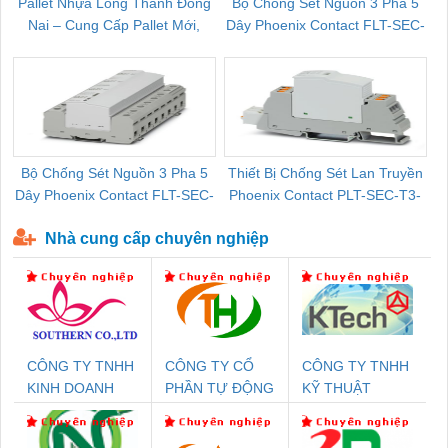
Pallet Nhựa Long Thành Đồng
Bộ Chống Sét Nguồn 3 Pha 5
Nai – Cung Cấp Pallet Mới,
Dây Phoenix Contact FLT-SEC-
C
Pallet Cũ Giá Tốt
P-T1-3S-264/50-FM - 2909589
Bộ Chống Sét Nguồn 3 Pha 5
Thiết Bị Chống Sét Lan Truyền
B
Dây Phoenix Contact FLT-SEC-
Phoenix Contact PLT-SEC-T3-
P-T1-3S-440/35-FM - 2908264
230-FM-PT - 2907928
Nhà cung cấp chuyên nghiệp
CÔNG TY TNHH
CÔNG TY CỔ
CÔNG TY TNHH
KINH DOANH
PHẦN TỰ ĐỘNG
KỸ THUẬT
DỊCH VỤ XNK
TIẾN HƯNG
KTECH VIỆT
PHƯƠNG NAM
NAM