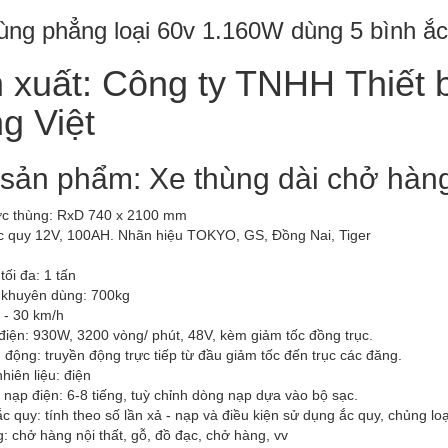
ùng phẳng loại 60v 1.160W dùng 5 bình ắ
 xuất: Công ty TNHH Thiết 
g Việt
sản phẩm: Xe thùng dài chở hàng
ớc thùng: RxD 740 x 2100 mm
c quy 12V, 100AH. Nhãn hiệu TOKYO, GS, Đồng Nai, Tiger
tối đa: 1 tấn
g khuyên dùng: 700kg
 - 30 km/h
iện: 930W, 3200 vòng/ phút, 48V, kèm giảm tốc đồng trục.
 động: truyền động trực tiếp từ đầu giảm tốc đến trục các đăng.
nhiên liệu: điện
 nạp điện: 6-8 tiếng, tuỳ chỉnh dòng nạp dựa vào bộ sạc.
ắc quy: tính theo số lần xả - nạp và điều kiện sử dụng ắc quy, chủng l
 chở hàng nội thất, gỗ, đồ đạc, chở hàng, vv