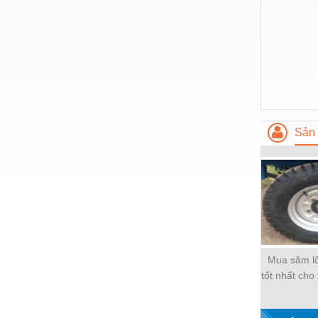
Vật liệu xây dựng
Vòng bi - Bạc đạn
Xe hơi - Phụ tùng
Xe máy - Phụ tùng
Xe tải - phụ tùng
Sản 
Y khoa - Trang thiết bị
Mua săm l
tốt nhất cho
chở hàng, 