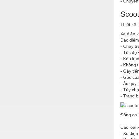
- Chuyên
Nước-Vật tư thiết bị
Scoot
Phốt cơ khí
Thiết kế 
Sắt, thép, inox các loại
Xe điện 
Đặc điểm 
Thí nghiệm-Trang thiết bị
- Chạy t
Thiết bị chiếu sáng
- Tốc độ 
- Kéo kh
Thiết bị chống sét
- Không t
- Gây tiến
Thiết bị an ninh
- Góc cu
- Ắc quy:
Thiết bị công nghiệp
- Tùy ch
- Trang b
Thiết bị công trình
Thiết bị điện
Động cơ 
Thiết bị giáo dục
Các loại 
Thiết bị khác
- Xe điện