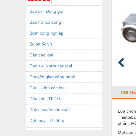
Bao bì - Đóng gói
Bảo hộ lao động
Bơm công nghiệp
Bùlon ốc vít
Cân các loại
Cao su, Nhựa các loại
Chuyển giao công nghệ
Cửa - kính các loại
CHI TI
Dầu khí - Thiết bị
Dây chuyền sản xuất
Lựa chọn 
Thietbiba
Dệt may - Thiết bị
phẩm. Mỗi
Dầu mỡ công nghiệp
Một sản 