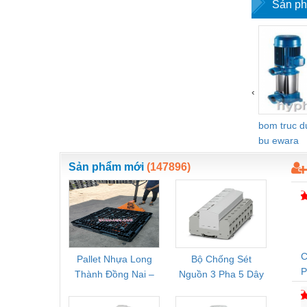
Sản ph
‹
bom truc 
bu ewara
Sản phẩm mới
(147896)
C
Pallet Nhựa Long
Bộ Chống Sét
Rơ Le 
Thành Đồng Nai –
Nguồn 3 Pha 5 Dây
Phoe
T
Cung Cấp Pallet
Phoenix Contact
PSR-
Mới, Pallet Cũ Giá
FLT-SEC-P-T1-3S-
1NC-