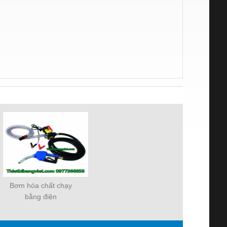
Bơm hóa chất chạy
bằng điện
thietbibangviet