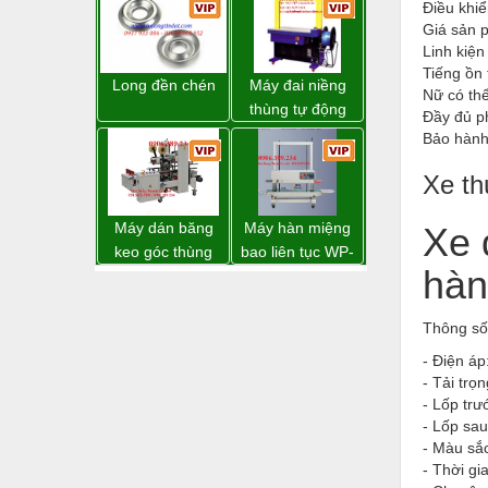
Hóa chất-Trang thiết bị
Điều khiể
động WP-5050F
Giá sản p
giá rẻ
Kệ công nghiệp
Linh kiện
Tiếng ồn 
Khí nén - Thiết bị
Long đền chén
Máy đai niềng
Nữ có th
thùng tự động
Đầy đủ ph
Khuôn mẫu - Phụ tùng
DBA-200 giá tốt
Bảo hành:
Lọc công nghiệp
Xe th
Máy công cụ - Phụ tùng
Máy dán băng
Máy hàn miệng
Xe 
Mỏ - Trang thiết bị
keo góc thùng
bao liên tục WP-
hàn
carton giá tốt
1200V chính
Mô tơ - Hộp số
Đồng Nai
hãng giá tốt
Môi trường - Thiết bị
Thông số 
Nâng hạ - Trang thiết bị
- Điện áp
- Tải trọ
Nội - Ngoại thất - văn phòng
- Lốp trư
- Lốp sau
Nồi hơi - Trang thiết bị
- Màu sắ
- Thời gi
Nông nghiệp - Thiết bị