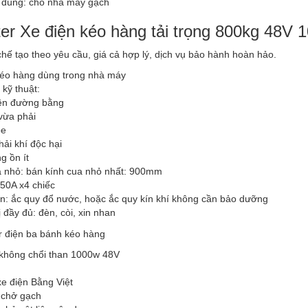
 dùng: cho nhà máy gạch
er Xe điện kéo hàng tải trọng 800kg 48V
chế tạo theo yêu cầu, giá cả hợp lý, dịch vụ bảo hành hoàn hảo.
kéo hàng dùng trong nhà máy
kỹ thuật:
rên đường bằng
vừa phải
ỏe
hải khí độc hại
g ồn ít
a nhỏ: bán kính cua nhỏ nhất: 900mm
 50A x4 chiếc
ọn: ắc quy đổ nước, hoặc ắc quy kín khí không cần bảo dưỡng
ị đầy đủ: đèn, còi, xin nhan
không chổi than 1000w 48V
xe điện Bằng Việt
 chở gạch