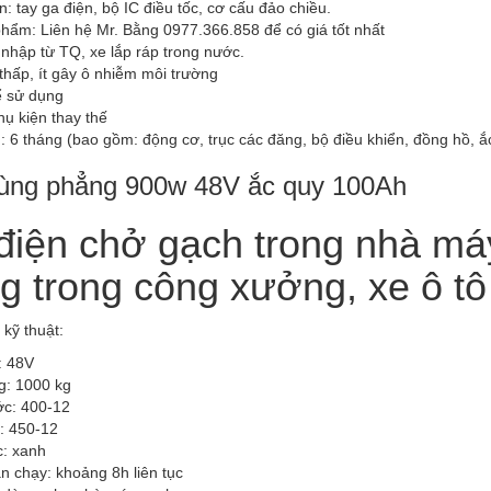
n: tay ga điện, bộ IC điều tốc, cơ cấu đảo chiều.
hẩm: Liên hệ Mr. Bằng 0977.366.858 để có giá tốt nhất
 nhập từ TQ, xe lắp ráp trong nước.
thấp, ít gây ô nhiễm môi trường
ể sử dụng
ụ kiện thay thế
 6 tháng (bao gồm: động cơ, trục các đăng, bộ điều khiển, đồng hồ, ắ
ùng phẳng 900w 48V ắc quy 100Ah
điện chở gạch trong nhà má
g trong công xưởng, xe ô tô
kỹ thuật:
: 48V
ng: 1000 kg
ớc: 400-12
: 450-12
c: xanh
an chạy: khoảng 8h liên tục