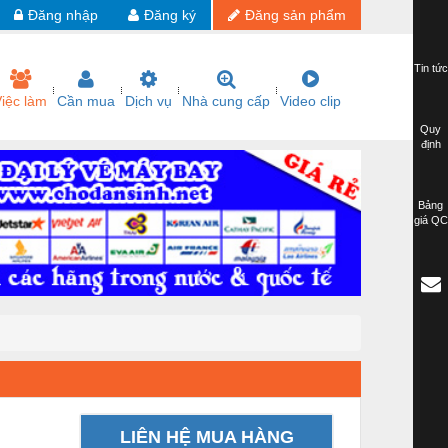
Đăng nhập
Đăng ký
Đăng sản phẩm
Tin tức
iệc làm
Cần mua
Dịch vụ
Nhà cung cấp
Video clip
Quy
định
Bảng
giá QC
LIÊN HỆ MUA HÀNG