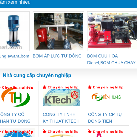
ẩm xem nhiều
dung ewara,bom
BƠM ÁP LỰC TỰ ĐỘNG
BOM CUU HOA
Diesel,BOM CHUA CHAY
Nhà cung cấp chuyên nghiệp
ÔNG TY CỔ
CÔNG TY TNHH
CÔNG TY CP TỰ
Đệm An Toàn
Rơ Le An Toàn
Bộ Lặp Tín Hiệu
Rơ
PHẦN TỰ ĐỘNG
KỸ THUẬT KTECH
ĐỘNG TIẾN
nix Contact
Phoenix Contact
PROFIBUS Phoenix
Pho
IẾN HƯNG
VIỆT NAM
HƯNG
PC20-1NO-
PSR-SCP-
Contact PSI-REP-
298
24DC-SP -
24UC/ESL4/3X1/1X2/B
PROFIBUS/12MB -