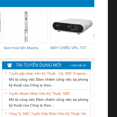
›
bơm hoả tiển Mastra
MÁY CHIẾU VPL-TX7
BOM DINH
WHITE
TIN TUYỂN DỤNG MỚI
» Xem tất cả
Tuyển gấp nhân viên Kỹ Thuật - Cty SMC Engineering
Mô tả công việc Đảm nhiệm công việc tại phòng
kỹ thuật của Công ty theo...
Tuyển Nhanh Nhân Viên Kỹ Thuật- SMC
CÔNG TY CỔ
CÔNG TY TNHH
Công Ty TNHH
 Le An Toàn
Bộ giám sát chuỗi
Bộ giám sát dòng
Bộ ng
Mô tả công việc Đảm nhiệm công việc tại phòng
PHẦN DÂY VÀ
THƯƠNG MẠI
Thiết Bị Điện Nam
enix Contact
tấm pin
điện chuỗi
ray W
kỹ thuật của Công ty theo...
CÁP ĐIỆN
DỊCH VỤ KỸ
Quốc Thịnh
6960 – PSR-
TRANSCLINIC 16I+
TRANSCLINIC 16I+
BAS 
Công Ty SMC Tuyển Gấp Nhân Viên Kỹ Thuật- Hà Nội
THƯỢNG ĐÌNH
THUẬT ĐIỆN CƠ
SCP-
1K5 L (2433950000)
(2008130000)
(28