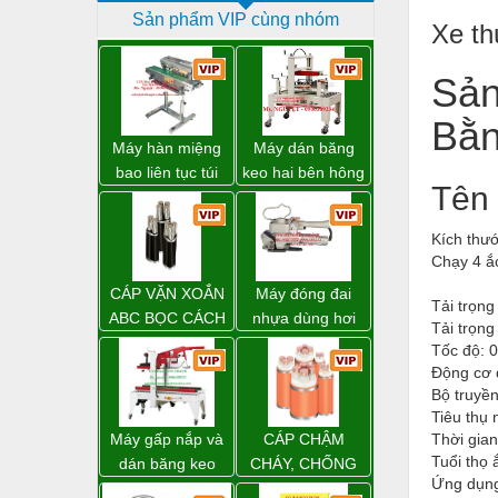
Sản phẩm VIP cùng nhóm
Dịch vụ - Thi công
Xe th
Điện công nghiệp
Sản
Điện gia dụng
Bằn
Điện Lạnh
Máy hàn miệng
Máy dán băng
bao liên tục túi
keo hai bên hông
Đóng tàu Thiết bị
Tên 
nằm nghiêng.
thùng carton
WP-5050SA giá
Đúc chính xác Thiết bị
Kích thư
rẻ Miền Nam
Chạy 4 ắ
Dụng cụ cầm tay
CÁP VẶN XOẮN
Máy đóng đai
Dụng cụ cắt gọt
Tải trọng 
ABC BỌC CÁCH
nhựa dùng hơi
Tải trọn
ĐIỆN XLPE
khí nén WP-20
Dụng cụ điện
Tốc độ: 0
Động cơ đ
Dụng cụ đo
Bộ truyền
Tiêu thụ 
Gỗ - Trang thiết bị
Máy gấp nắp và
CÁP CHẬM
Thời gian
Tuổi thọ 
Hàn cắt - Thiết bị
dán băng keo
CHÁY, CHỐNG
Ứng dụng:
thùng carton tự
CHÁY