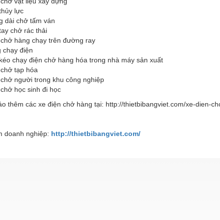
 chở vật liệu xây dựng
thủy lực
g dài chở tấm ván
tay chở rác thải
n chở hàng chạy trên đường ray
g chạy điện
 kéo chạy điện chở hàng hóa trong nhà máy sản xuất
 chở tạp hóa
 chở người trong khu công nghiệp
 chở học sinh đi học
 thêm các xe điện chở hàng tại: http://thietbibangviet.com/xe-dien-c
 doanh nghiệp:
http://thietbibangviet.com/