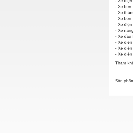
- Xe điện
Thiết bị làm sạch
- Xe ben 
- Xe thùn
Thiết bị sơn - Sơn
- Xe ben 
Thiết bị nhà bếp
- Xe điệ
- Xe nân
Thiết bị nhiệt
- Xe đầu
- Xe điện
Thiêt bị PCCC
- Xe điện
- Xe điện
Thiết bị truyền động
Tham khảo
Thiết bị văn phòng
Thiết bị viễn thông
Sản phẩm
Thủy lực-Thiết bị
Thủy sản - Trang thiết bị
Tự động hoá
Van - Co các loại
Vật liệu mài mòn