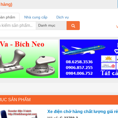
 hàng)
Sản phẩm
Nhà cung cấp
Dịch vụ
Danh mục
V
MỤC SẢN PHẨM
Xe điện chở hàng chất lượng giá rẻ
Mã số:
G-33759-3