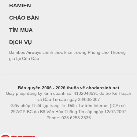
BAMIEN
CHÀO BÁN
TÌM MUA
DỊCH VỤ
Bamboo Airways chính thức khai trương Phòng chờ Thương
gia tại Côn Đảo
Bản quyền 2006 - 2026 thuộc về chodansinh.net
Giấy phép đăng ký Kinh doanh số: 4102048591 do Sở Kế Hoạch
và Đầu Tư cấp ngày 28/03/2007
Giấy phép Thiết lập trang Tin Điện Tử trên Internet (ICP) số:
297/GP-BC do Bộ Văn Hóa Thông Tin cấp ngày 12/07/2007
Phone: 028.6258.3536
Phòng trọ
|
https://bdsgroup.vn
https://kqxs123.com