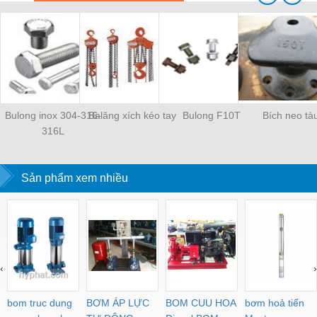
Bulong inox 304-316-
Balăng xích kéo tay
Bulong F10T
Bích neo tà
316L
Sản phẩm xem nhiều
‹
›
bom truc dung
BƠM ÁP LỰC
BOM CUU HOA
bơm hoả tiển