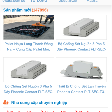
ewara,bom bu
TỰ ĐỘNG
Diesel,BOM
Mastra
ewara
CHUA CHAY
Sản phẩm mới
(147896)
Pallet Nhựa Long Thành Đồng
Bộ Chống Sét Nguồn 3 Pha 5
Nai – Cung Cấp Pallet Mới,
Dây Phoenix Contact FLT-SEC-
C
Pallet Cũ Giá Tốt
P-T1-3S-264/50-FM - 2909589
Bộ Chống Sét Nguồn 3 Pha 5
Thiết Bị Chống Sét Lan Truyền
B
Dây Phoenix Contact FLT-SEC-
Phoenix Contact PLT-SEC-T3-
P-T1-3S-440/35-FM - 2908264
230-FM-PT - 2907928
Nhà cung cấp chuyên nghiệp