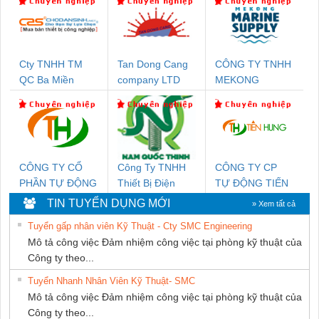
Cty TNHH TM
Tan Dong Cang
CÔNG TY TNHH
QC Ba Miền
company LTD
MEKONG
MARINE
SUPPLY
CÔNG TY CỔ
Công Ty TNHH
CÔNG TY CP
PHẦN TỰ ĐỘNG
Thiết Bị Điện
TỰ ĐỘNG TIẾN
TIẾN HƯNG
Nam Quốc Thịnh
HƯNG
TIN TUYỂN DỤNG MỚI
» Xem tất cả
Tuyển gấp nhân viên Kỹ Thuật - Cty SMC Engineering
Mô tả công việc Đảm nhiệm công việc tại phòng kỹ thuật của
Công ty theo...
Tuyển Nhanh Nhân Viên Kỹ Thuật- SMC
Mô tả công việc Đảm nhiệm công việc tại phòng kỹ thuật của
Công ty theo...