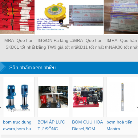
MRA- Que hàn TIG
TIGON Pa lăng cân
MRA- Que hàn TIG
MRA- Que hàn
SKD61 tốt nhất thị
bằng TW9 giá tốt nhất
SKD11 tốt nhất thị
NAK80 tốt nhất
trường
thị trường
trường
trường
Sản phẩm xem nhiều
‹
›
bom truc dung
BƠM ÁP LỰC
BOM CUU HOA
bơm hoả tiển
ewara,bom bu
TỰ ĐỘNG
Diesel,BOM
Mastra
ewara
CHUA CHAY