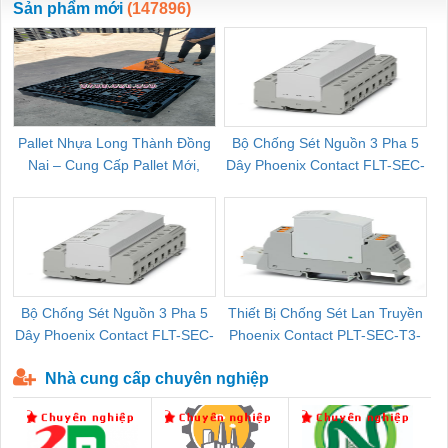
Sản phẩm mới
(147896)
Pallet Nhựa Long Thành Đồng
Bộ Chống Sét Nguồn 3 Pha 5
Nai – Cung Cấp Pallet Mới,
Dây Phoenix Contact FLT-SEC-
C
Pallet Cũ Giá Tốt
P-T1-3S-264/50-FM - 2909589
Bộ Chống Sét Nguồn 3 Pha 5
Thiết Bị Chống Sét Lan Truyền
B
Dây Phoenix Contact FLT-SEC-
Phoenix Contact PLT-SEC-T3-
P-T1-3S-440/35-FM - 2908264
230-FM-PT - 2907928
Nhà cung cấp chuyên nghiệp