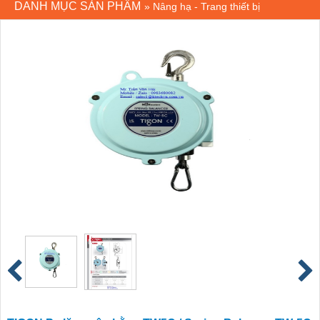
DANH MỤC SẢN PHẨM
»
Nâng hạ - Trang thiết bị