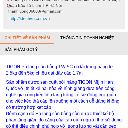
Quận Bắc Từ Liêm-T.P Hà Nội
thanhluong06003@gmail.com
http://ktechvn.com.vn
CHI TIẾT VỀ SẢN PHẨM
THÔNG TIN DOANH NGHIỆP
SẢN PHẨM GỢI Ý
TIGON Pa lăng cân bằng TW-5C có tải trọng nâng từ
2.5kg đến 5kg chiều dài dây cáp 1.7m
Sản phẩm được sản xuất bởi hãng TIGON Mijin Hàn
Quốc với thiết kế hài hòa về hình giáng dựa trên công
nghệ gia công tiên tiến tang trống có sự đồng trục giúp
cho việc kéo thả cáp lên xuống một cách dễ dàng không
có trường hợp kẹt cáp
Bênh cạnh đó Pa lăng cân bằng còn được thiết kế bộ
phận tăng giảm độ căng của cáp giúp người thợ sử dụng
có thể điều chỉnh phù hợp với trọng lượng vật cần treo