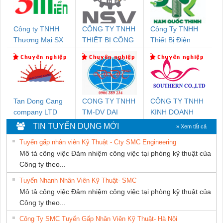
Công ty TNHH
CÔNG TY TNHH
Công Ty TNHH
Thương Mại SX
THIẾT BỊ CÔNG
Thiết Bị Điện
Ba Miền
NGHIỆP NIHON
Nam Quốc Thịnh
SETSUBI VIỆT
NAM
Tan Dong Cang
CONG TY TNHH
CÔNG TY TNHH
company LTD
TM-DV DAI
KINH DOANH
DONG THANH
DỊCH VỤ XNK
TIN TUYỂN DỤNG MỚI
» Xem tất cả
PHƯƠNG NAM
Tuyển gấp nhân viên Kỹ Thuật - Cty SMC Engineering
Mô tả công việc Đảm nhiệm công việc tại phòng kỹ thuật của
Công ty theo...
Tuyển Nhanh Nhân Viên Kỹ Thuật- SMC
Mô tả công việc Đảm nhiệm công việc tại phòng kỹ thuật của
Công ty theo...
Công Ty SMC Tuyển Gấp Nhân Viên Kỹ Thuật- Hà Nội