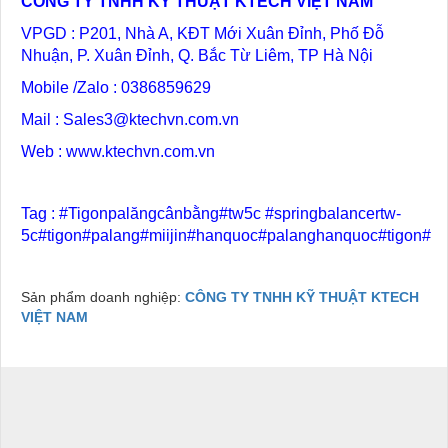
CÔNG TY TNHH KỸ THUẬT KTECH VIỆT NAM
VPGD : P201, Nhà A, KĐT Mới Xuân Đỉnh, Phố Đỗ
Nhuận, P. Xuân Đỉnh, Q. Bắc Từ Liêm, TP Hà Nội
Mobile /Zalo : 0386859629
Mail : Sales3@ktechvn.com.vn
Web :
www.ktechvn.com.vn
Tag : #Tigonpalăngcânbằng#tw5c #springbalancertw-
5c#tigon#palang#miijin#hanquoc#palanghanquoc#tigon#
Sản phẩm doanh nghiệp:
CÔNG TY TNHH KỸ THUẬT KTECH
VIỆT NAM