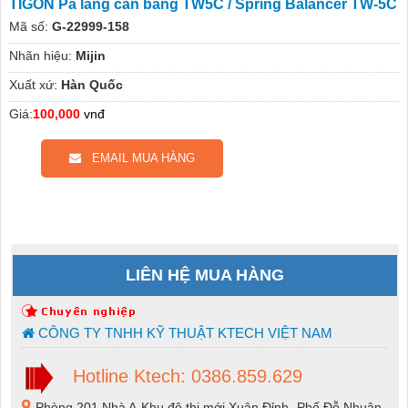
TIGON Pa lăng cân bằng TW5C / Spring Balancer TW-5C
Mã số:
G-22999-158
Nhãn hiệu:
Mijin
Xuất xứ:
Hàn Quốc
Giá:
100,000
vnđ
EMAIL MUA HÀNG
LIÊN HỆ MUA HÀNG
CÔNG TY TNHH KỸ THUẬT KTECH VIỆT NAM
Hotline Ktech: 0386.859.629
Phòng 201 Nhà A-Khu đô thị mới Xuân Đỉnh -Phố Đỗ Nhuận-