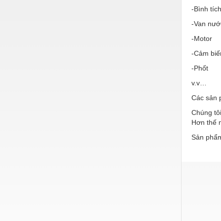
Hóa chất-Trang thiết bị
-Bình tíc
Kệ công nghiệp
-Van nướ
Khí nén - Thiết bị
-Motor
-Cảm biế
Khuôn mẫu - Phụ tùng
-Phốt
Lọc công nghiệp
v.v…
Máy công cụ - Phụ tùng
Các sản 
Mỏ - Trang thiết bị
Chúng tôi
Hơn thế n
Mô tơ - Hộp số
Sản phẩm
Môi trường - Thiết bị
Nâng hạ - Trang thiết bị
Nội - Ngoại thất - văn phòng
Nồi hơi - Trang thiết bị
Nông nghiệp - Thiết bị