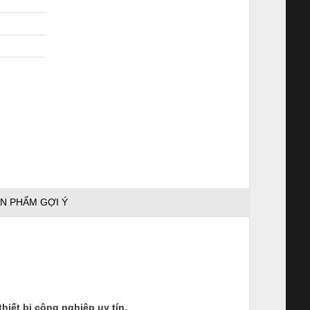
N PHẨM GỢI Ý
ết bị công nghiệp uy tín.