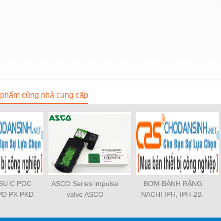
phẩm cùng nhà cung cấp
OSU C POC
ASCO Series impulse
BƠM BÁNH RĂNG
PD PX PKD
valve ASCO
NACHI IPH, IPH-2B-
3 PCF PLL
SCG353A043 ASCO
6.5-11, IPH-5B-40-21,
TL SL SS
SCG353A044 ASCO
IPH-2A-5-11, IPH-5A-