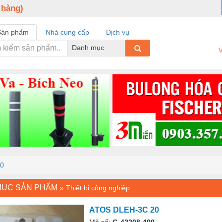
 hàng)
Sản phẩm
Nhà cung cấp
Dịch vụ
Danh mục
V
0
MỤC SẢN PHẨM
»
Thiết bị công nghiệp
ATOS DLEH-3C 20
Mã số:
G-42208-400