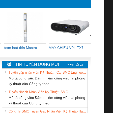
YB1-16/12 YB1-6/6,
R2E225-RA
YB1-40/12 YB1-80/80
3106KL-0
›
bơm hoả tiển Mastra
MÁY CHIẾU VPL-TX7
BOM DINH
WHITE
TIN TUYỂN DỤNG MỚI
» Xem tất cả
Tuyển gấp nhân viên Kỹ Thuật - Cty SMC Engineering
Mô tả công việc Đảm nhiệm công việc tại phòng
kỹ thuật của Công ty theo...
Tuyển Nhanh Nhân Viên Kỹ Thuật- SMC
CÔNG TY TNHH
CÔNG TY TNHH
Cty TNHH TM QC
 Le An Toàn
Bộ giám sát chuỗi
Bộ giám sát dòng
Bộ ng
Mô tả công việc Đảm nhiệm công việc tại phòng
MEKONG MARINE
THƯƠNG MẠI
Ba Miền
enix Contact
tấm pin
điện chuỗi
ray W
kỹ thuật của Công ty theo...
SUPPLY
THIÊN ÂN VIỆT
6960 – PSR-
TRANSCLINIC 16I+
TRANSCLINIC 16I+
BAS 
Công Ty SMC Tuyển Gấp Nhân Viên Kỹ Thuật- Hà Nội
NAM