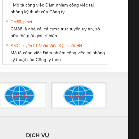
SCP-
1K5 L (2433950000)
(2008130000)
(28
Mô tả công việc Đảm nhiệm công việc tại
/FSP/2X1/1X2
phòng kỹ thuật của Công ty...
CM88 jp net
CÔNG TY TNHH
CÔNG TY TNHH
Công ty TNHH
CM88 là nhà cái cá cược trực tuyến uy tín, sở
THIẾT BỊ CÔNG
THƯƠNG MẠI
Thương Mại SX
iám sát chuỗi
Bộ chỉnh lưu nguồn
Nẹp nhôm chống
Bộ c
hữu thế giới giải trí hiện...
NGHIỆP NIHON
DỊCH VỤ KỸ
Ba Miền
tấm pin
điện TRANSCLINIC
trơn Đà Nẵng
giám 
SETSUBI VIỆT
THUẬT ĐIỆN CƠ
SMC Tuyển 01 Nhân Viên Kỹ Thuật-HN
SCLINIC 16I+
BKE 1K5.4
Sola
NAM
GIA HƯNG PHÁT
Mô tả công việc Đảm nhiệm công việc tại phòng
 (2502520000)
(7791400879)2. Giá
TRAN
kỹ thuật của Công ty theo...
1K5.4
DỊCH VỤ