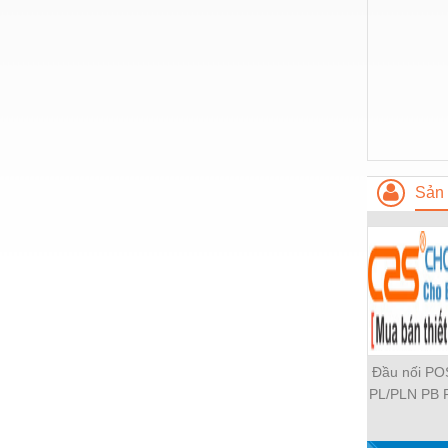
Nước-Vật tư thiết bị
Phốt cơ khí
Sắt, thép, inox các loại
Thí nghiệm-Trang thiết bị
Thiết bị chiếu sáng
Sản 
Thiết bị chống sét
Thiết bị an ninh
Thiết bị công nghiệp
Thiết bị công trình
Thiết bị điện
Đầu nối P
Thiết bị giáo dục
PL/PLN PB 
PH PH2 PH
Thiết bị khác
PLF PMF P