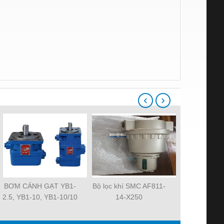
‹
›
BƠM CÁNH GẠT YB1-
Bộ lọc khí SMC AF811-
Quạt tản nh
2.5, YB1-10, YB1-10/10
14-X250
MAT 3106KL-
YB1-40/12.5, YB1-
R2E225-RA
100/16 YB1-40/40,
R2E225-RA