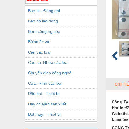
Bao bì - Đóng gói
Bảo hộ lao động
Bơm công nghiệp
Bùlon ốc vít
Cân các loại
Cao su, Nhựa các loại
Chuyển giao công nghệ
Cửa - kính các loại
CHI TI
Dầu khí - Thiết bị
Công Ty
Dây chuyền sản xuất
Hotline/
Website
Dệt may - Thiết bị
Email:s
Dầu mỡ công nghiệp
CÔNG TY 