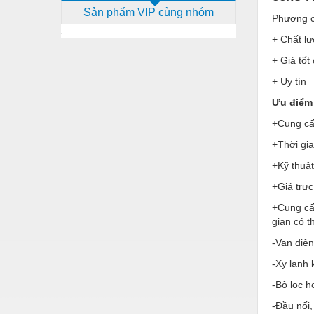
Sản phẩm VIP cùng nhóm
Dịch vụ - Thi công
Phương c
+ Chất lư
Điện công nghiệp
+ Giá tốt
Điện gia dụng
+ Uy tín
Điện Lạnh
Ưu điểm 
Đóng tàu Thiết bị
+Cung cấp
Đúc chính xác Thiết bị
+Thời gi
+Kỹ thuật
Dụng cụ cầm tay
+Giá trực
Dụng cụ cắt gọt
+Cung cấ
Dụng cụ điện
gian có 
Dụng cụ đo
-Van điện
-Xy lanh 
Gỗ - Trang thiết bị
-Bộ lọc h
Hàn cắt - Thiết bị
-Đầu nối,