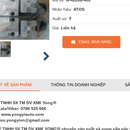
Nhãn hiệu:
ATOS
Xuất xứ:
Ý
Giá:
Liên hệ
EMAIL MUA HÀNG
ẾT VỀ SẢN PHẨM
THÔNG TIN DOANH NGHIỆP
SẢ
 TNHH SX TM DV XNK YongYi
Zalo/Viber: 0786 525 666
: www.yongyiauto.com
ales.yongyivn@gmail.com
TNHH SX TM DV XNK YONGYI chuyên sản xuất và cung cấp các thi