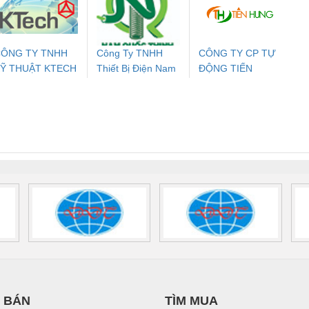
24DC-SP -
24UC/ESL4/3X1/1X2/B
PROFIBUS/12MB -
700578
- 2981059
2708863
24DC
ÔNG TY TNHH
Công Ty TNHH
CÔNG TY CP TỰ
Ỹ THUẬT KTECH
Thiết Bị Điện Nam
ĐỘNG TIẾN
ưu Điện AC
Mô-đun Ắc Quy UPS
Rơ Le An Toàn
Bộ g
IỆT NAM
Quốc Thịnh
HƯNG
 Suất Cao
Phoenix Contact
Phoenix Contact
nix Contact
QUINT-HP-
2981059 – PSR-
TRAN
INT-HP-
BAT/PB/48DC/7.0AH/PT
SCP-
1K5 H
0AC/2.5KVA/PT
- 1133819
24UC/ESL4/3X1/1X2/B
 1136815
 BÁN
TÌM MUA