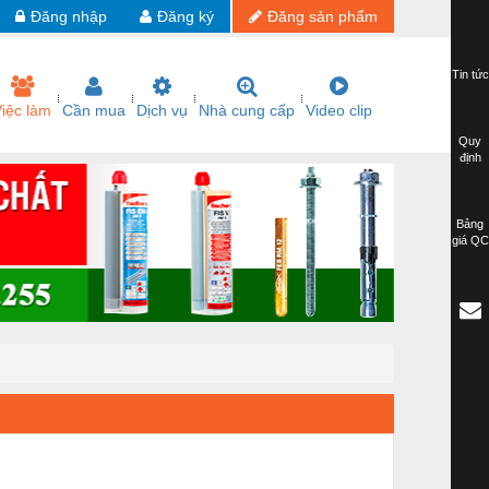
Đăng nhập
Đăng ký
Đăng sản phẩm
Tin tức
iệc làm
Cần mua
Dịch vụ
Nhà cung cấp
Video clip
Quy
định
Bảng
giá QC