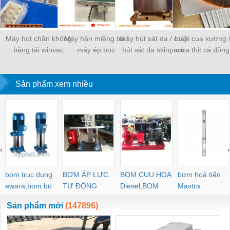
Máy hút chân không
Máy hàn miệng túi /
máy hút sát da / máy
Lưỡi cua xương 
bảng tải winvac
máy ép bọc
hút sát da skinpack
cưa thịt cá đông
Sản phẩm xem nhiều
‹
›
bom truc dung
BƠM ÁP LỰC
BOM CUU HOA
bơm hoả tiển
ewara,bom bu
TỰ ĐỘNG
Diesel,BOM
Mastra
ewara
CHUA CHAY
Sản phẩm mới
(147896)