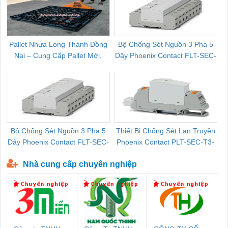
Pallet Nhựa Long Thành Đồng
Bộ Chống Sét Nguồn 3 Pha 5
Nai – Cung Cấp Pallet Mới,
Dây Phoenix Contact FLT-SEC-
C
Pallet Cũ Giá Tốt
P-T1-3S-264/50-FM - 2909589
Bộ Chống Sét Nguồn 3 Pha 5
Thiết Bị Chống Sét Lan Truyền
B
Dây Phoenix Contact FLT-SEC-
Phoenix Contact PLT-SEC-T3-
P-T1-3S-440/35-FM - 2908264
230-FM-PT - 2907928
Nhà cung cấp chuyên nghiệp