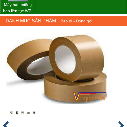
Máy hàn miệng
bao liên tục WP-
1200V chính
DANH MỤC SẢN PHẨM
»
Bao bì - Đóng gói
hãng giá tốt