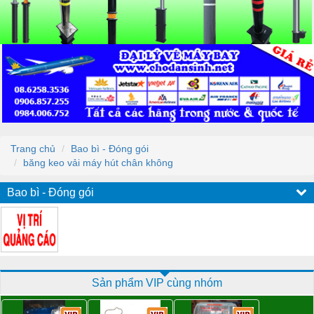
Trang chủ
Bao bì - Đóng gói
băng keo vải máy hút chân không
Bao bì - Đóng gói
Sản phẩm VIP cùng nhóm