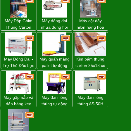
Máy Dập Ghim
Máy đóng đai
Máy cột dây
Thùng Carton
nhựa dùng hơi
nilon hàng hóa
Wp-1200 Chính
khí nén WP-20
model CY-100
Hãng Đài Loan
Máy Đóng Đai -
Máy quấn màng
Kim bấm thùng
Trợ Thủ Đắc Lực
pallet tự động
carton 35x18 có
Cho Mọi Doanh
WP-55 chính
sẵn giá rẻ toàn
Nghiệp Trong
hãng Wellpack
quốc
Khâu Đóng Gói
giá tốt
Máy gấp nắp và
Máy đai niềng
Máy đai niềng
dán băng keo
thùng tự động
thùng AS-50H
thùng carton tự
DBA-200 giá tốt
Wellpack
động WP-5050F
giá rẻ