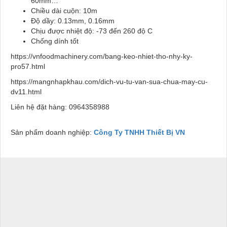
60mm…
Chiều dài cuộn: 10m
Độ dầy: 0.13mm, 0.16mm
Chịu được nhiệt độ: -73 đến 260 độ C
Chống dính tốt
https://vnfoodmachinery.com/bang-keo-nhiet-tho-nhy-ky-
pro57.html
https://mangnhapkhau.com/dich-vu-tu-van-sua-chua-may-cu-
dv11.html
Liên hệ đặt hàng: 0964358988
Sản phẩm doanh nghiệp:
Công Ty TNHH Thiết Bị VN