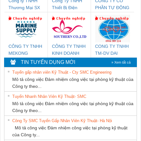
Công ty TNHH
Công Ty TNHH
CÔNG TY CỔ
Thương Mại SX
Thiết Bị Điện
PHẦN TỰ ĐỘNG
Ba Miền
Nam Quốc Thịnh
TIẾN HƯNG
CÔNG TY TNHH
CÔNG TY TNHH
CONG TY TNHH
MEKONG
KINH DOANH
TM-DV DAI
MARINE SUPPLY
DỊCH VỤ XNK
DONG THANH
TIN TUYỂN DỤNG MỚI
» Xem tất cả
PHƯƠNG NAM
Tuyển gấp nhân viên Kỹ Thuật - Cty SMC Engineering
Mô tả công việc Đảm nhiệm công việc tại phòng kỹ thuật của
Công ty theo...
Tuyển Nhanh Nhân Viên Kỹ Thuật- SMC
Mô tả công việc Đảm nhiệm công việc tại phòng kỹ thuật của
Công ty theo...
Công Ty SMC Tuyển Gấp Nhân Viên Kỹ Thuật- Hà Nội
Mô tả công việc Đảm nhiệm công việc tại phòng kỹ thuật
của Công ty...