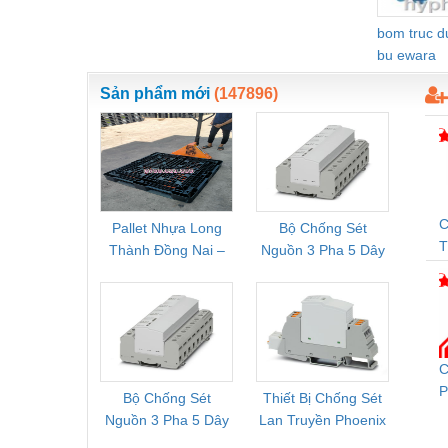
Vật liệu xây dựng
bom truc 
bu ewara
Vòng bi - Bạc đạn
Sản phẩm mới
(147896)
Xe hơi - Phụ tùng
Xe máy - Phụ tùng
Xe tải - phụ tùng
Y khoa - Trang thiết bị
C
Pallet Nhựa Long
Bộ Chống Sét
Rơ Le 
Thành Đồng Nai –
Nguồn 3 Pha 5 Dây
Phoe
T
Cung Cấp Pallet
Phoenix Contact
PSR-
Mới, Pallet Cũ Giá
FLT-SEC-P-T1-3S-
1NC-
Tốt
264/50-FM -
2
2909589
C
P
Bộ Chống Sét
Thiết Bị Chống Sét
Bộ L
C
Nguồn 3 Pha 5 Dây
Lan Truyền Phoenix
Công
Phoenix Contact
Contact PLT-SEC-
Phoe