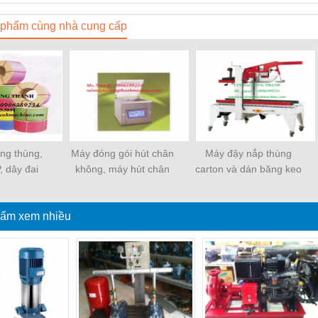
phẩm cùng nhà cung cấp
ềng thùng,
Máy đóng gói hút chân
Máy đậy nắp thùng
, dây đai
không, máy hút chân
carton và dán băng keo
ựa
không một buồng hút
tự động
ẩm xem nhiều