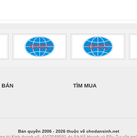
INT-HP-
BAT/PB/48DC/7.0AH/PT
SCP-
1K5 H
0AC/2.5KVA/PT
- 1133819
24UC/ESL4/3X1/1X2/B
 1136815
 BÁN
TÌM MUA
Bản quyền 2006 - 2026 thuộc về chodansinh.net
ng ký Kinh doanh số: 4102048591 do Sở Kế Hoạch và Đầu Tư cấp ng