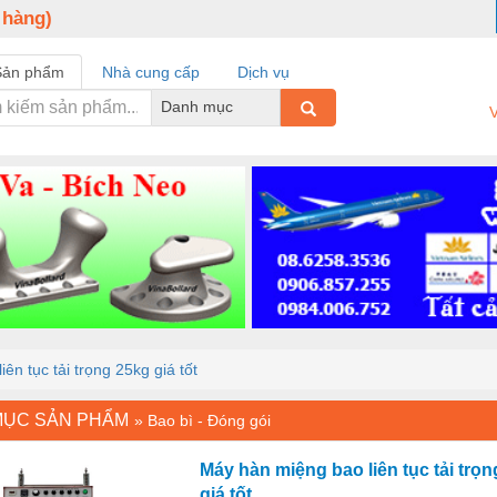
 hàng)
Sản phẩm
Nhà cung cấp
Dịch vụ
Danh mục
V
ên tục tải trọng 25kg giá tốt
MỤC SẢN PHẨM
»
Bao bì - Đóng gói
Máy hàn miệng bao liên tục tải trọ
giá tốt