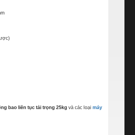
mm
được)
g bao liên tục tải trọng 25kg
và các loại
máy