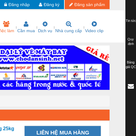
Đăng nhập
Đăng ký
Đăng sản phẩm
Tin tức
iệc làm
Cần mua
Dịch vụ
Nhà cung cấp
Video clip
Quy
định
Bảng
giá QC
ng 25kg
LIÊN HỆ MUA HÀNG