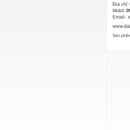
Địa chỉ
Nước-Vật tư thiết bị
Mobil:
0
Email: 
Phốt cơ khí
www.da
Sắt, thép, inox các loại
Sản phẩm
Thí nghiệm-Trang thiết bị
Thiết bị chiếu sáng
Thiết bị chống sét
Thiết bị an ninh
Thiết bị công nghiệp
Thiết bị công trình
Thiết bị điện
Thiết bị giáo dục
Thiết bị khác