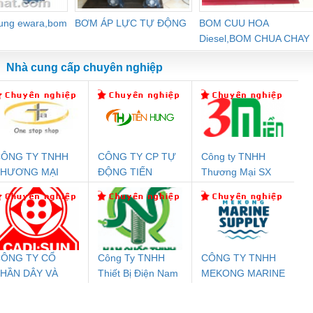
dung ewara,bom
BƠM ÁP LỰC TỰ ĐỘNG
BOM CUU HOA
Diesel,BOM CHUA CHAY
Nhà cung cấp chuyên nghiệp
ÔNG TY TNHH
CÔNG TY CP TỰ
Công ty TNHH
Đệm An Toàn
Rơ Le An Toàn
Bộ Lặp Tín Hiệu
Rơ
THƯƠNG MẠI
ĐỘNG TIẾN
Thương Mại SX
nix Contact
Phoenix Contact
PROFIBUS Phoenix
Pho
HIÊN ÂN VIỆT
HƯNG
Ba Miền
PC20-1NO-
PSR-SCP-
Contact PSI-REP-
298
NAM
24DC-SP -
24UC/ESL4/3X1/1X2/B
PROFIBUS/12MB -
700578
- 2981059
2708863
24DC
ÔNG TY CỔ
Công Ty TNHH
CÔNG TY TNHH
HẦN DÂY VÀ
Thiết Bị Điện Nam
MEKONG MARINE
ưu Điện AC
Mô-đun Ắc Quy UPS
Rơ Le An Toàn
Bộ g
ÁP ĐIỆN
Quốc Thịnh
SUPPLY
 Suất Cao
Phoenix Contact
Phoenix Contact
THƯỢNG ĐÌNH
nix Contact
QUINT-HP-
2981059 – PSR-
TRAN