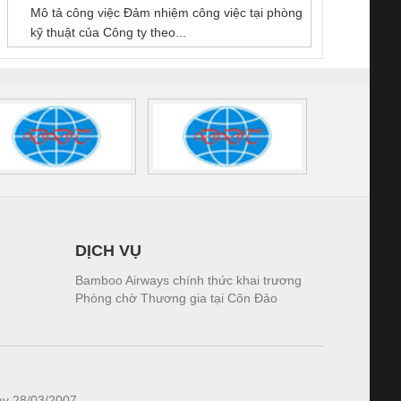
GIA HƯNG PHÁT
Mô tả công việc Đảm nhiệm công việc tại phòng
 (2502520000)
(7791400879)2. Giá
TRAN
kỹ thuật của Công ty theo...
1K5.4
DỊCH VỤ
Bamboo Airways chính thức khai trương
Phòng chờ Thương gia tại Côn Đảo
ày 28/03/2007