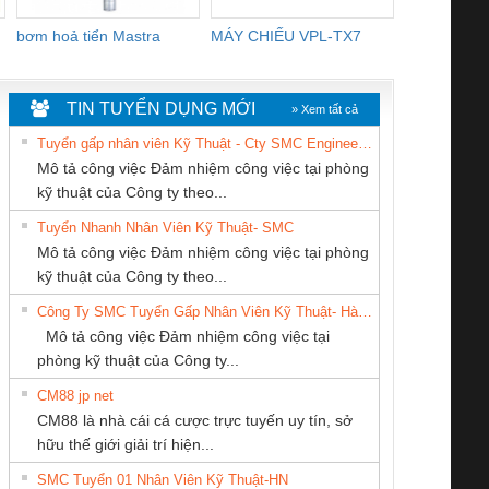
bơm hoả tiển Mastra
MÁY CHIẾU VPL-TX7
BOM DINH
WHITE
TIN TUYỂN DỤNG MỚI
» Xem tất cả
Tuyển gấp nhân viên Kỹ Thuật - Cty SMC Engineering
Mô tả công việc Đảm nhiệm công việc tại phòng
kỹ thuật của Công ty theo...
Tuyển Nhanh Nhân Viên Kỹ Thuật- SMC
Tan Dong Cang
CÔNG TY CỔ
CÔNG TY TNHH
 Le An Toàn
Bộ giám sát chuỗi
Bộ giám sát dòng
Bộ ng
Mô tả công việc Đảm nhiệm công việc tại phòng
company LTD
PHẦN TỰ ĐỘNG
THIẾT BỊ CÔNG
enix Contact
tấm pin
điện chuỗi
ray W
kỹ thuật của Công ty theo...
TIẾN HƯNG
NGHIỆP NIHON
6960 – PSR-
TRANSCLINIC 16I+
TRANSCLINIC 16I+
BAS 
Công Ty SMC Tuyển Gấp Nhân Viên Kỹ Thuật- Hà Nội
SETSUBI VIỆT
SCP-
1K5 L (2433950000)
(2008130000)
(28
Mô tả công việc Đảm nhiệm công việc tại
NAM
/FSP/2X1/1X2
phòng kỹ thuật của Công ty...
CM88 jp net
Cty TNHH TM QC
CÔNG TY TNHH
CÔNG TY TNHH
CM88 là nhà cái cá cược trực tuyến uy tín, sở
Ba Miền
KINH DOANH
THƯƠNG MẠI
iám sát chuỗi
Bộ chỉnh lưu nguồn
Nẹp nhôm chống
Bộ c
hữu thế giới giải trí hiện...
DỊCH VỤ XNK
DỊCH VỤ KỸ
tấm pin
điện TRANSCLINIC
trơn Đà Nẵng
giám 
PHƯƠNG NAM
THUẬT ĐIỆN CƠ
SMC Tuyển 01 Nhân Viên Kỹ Thuật-HN
SCLINIC 16I+
BKE 1K5.4
Sola