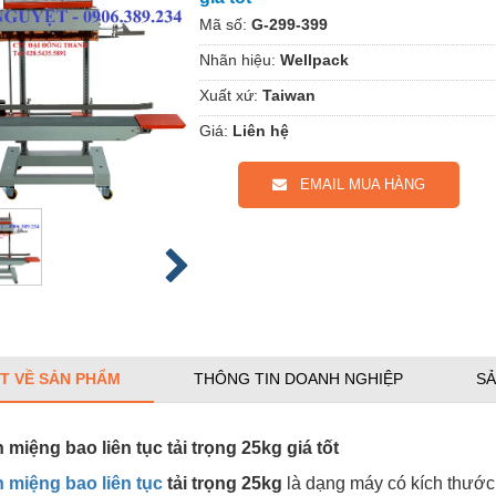
Mã số:
G-299-399
Nhãn hiệu:
Wellpack
Xuất xứ:
Taiwan
Giá:
Liên hệ
EMAIL MUA HÀNG
ẾT VỀ SẢN PHẨM
THÔNG TIN DOANH NGHIỆP
SẢ
miệng bao liên tục tải trọng 25kg giá tốt
 miệng bao liên tục
tải trọng 25kg
là dạng máy có kích thước 