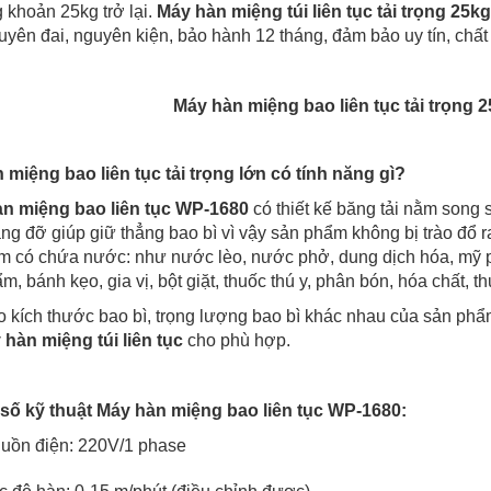
 khoản 25kg trở lại.
Máy hàn miệng túi liên tục tải trọng 25kg
yên đai, nguyên kiện, bảo hành 12 tháng, đảm bảo uy tín, chất
Máy hàn miệng bao liên tục tải trọng 
 miệng bao liên tục tải trọng lớn có tính năng gì?
n miệng bao liên tục WP-1680
có thiết kế băng tải nằm song
ng đỡ giúp giữ thẳng bao bì vì vậy sản phẩm không bị trào đổ 
m có chứa nước: như nước lèo, nước phở, dung dịch hóa, mỹ ph
m, bánh kẹo, gia vị, bột giặt, thuốc thú y, phân bón, hóa chất, th
 kích thước bao bì, trọng lượng bao bì khác nhau của sản phẩm
 hàn miệng túi liên tục
cho phù hợp.
số kỹ thuật Máy hàn miệng bao liên tục WP-1680:
uồn điện: 220V/1 phase