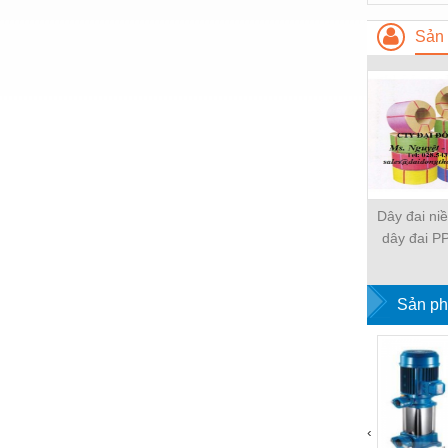
Thiết bị làm sạch
Sản 
Thiết bị sơn - Sơn
Thiết bị nhà bếp
Thiết bị nhiệt
Thiêt bị PCCC
Thiết bị truyền động
Dây đai ni
Thiết bị văn phòng
dây đai PP
nh
Thiết bị viễn thông
Thủy lực-Thiết bị
Sản ph
Thủy sản - Trang thiết bị
Tự động hoá
Van - Co các loại
‹
Vật liệu mài mòn