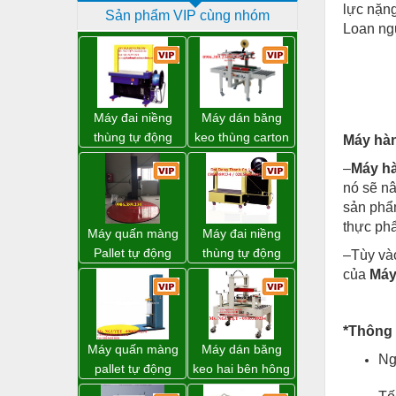
lực nặng
Sản phẩm VIP cùng nhóm
Dịch vụ - Thi công
Loan ngu
Điện công nghiệp
Điện gia dụng
Điện Lạnh
Máy đai niềng
Máy dán băng
thùng tự động
keo thùng carton
Máy hàn
Đóng tàu Thiết bị
DBA-200 giá tốt
WP-5050RL
–
Máy hà
chính hãng
Đúc chính xác Thiết bị
nó sẽ nâ
sản phẩ
Dụng cụ cầm tay
thực phẩ
Máy quấn màng
Máy đai niềng
Dụng cụ cắt gọt
Pallet tự động
thùng tự động
–Tùy vào
WP-55 xuất xứ
DBA-80A Đài
Dụng cụ điện
của
Máy
Đài Loan
Loan giá rẻ
Dụng cụ đo
*Thông 
Gỗ - Trang thiết bị
Máy quấn màng
Máy dán băng
Ng
Hàn cắt - Thiết bị
pallet tự động
keo hai bên hông
WP-55 chính
thùng carton