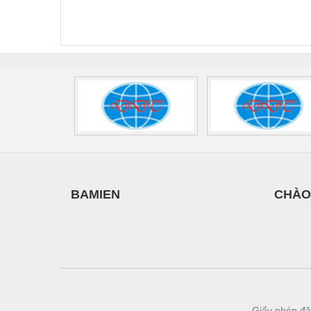
FLT-SEC-P-T1-3S-
T3-230-FM-PT -
QU
440/35-FM -
2907928
UPS/23
2908264
-
BAMIEN
CHÀO
Giấy phép đă