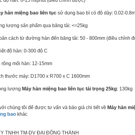
c độ hàn: 0-15 m/phút (điều chỉnh được)
y hàn miệng bao liên tục
sử dụng bao bì có độ dày: 0.02-0.8
ọng lượng sản phẩm qua băng tải: <=25kg
oản cách từ đường hàn đến băng tải: 50 - 800mm (điều chỉnh 
iệt độ hàn: 0-300 độ C
 rộng mối hàn: 12-15mm
ch thước máy: D1700 x R700 x C 1600mm
ọng lượng
Máy hàn miệng bao liên tục tải trọng 25kg
: 130kg
với chúng tôi để được tư vấn và báo giá chi tiết về
Máy hàn miện
ệng bao
khác
Y TNHH TM-DV ĐẠI ĐỒNG THÀNH