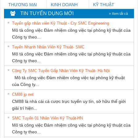
THƯƠNG MẠI
KINH DOANH
KỸ THUẬT
THIÊN ÂN VIỆT
DỊCH VỤ XNK
KTECH VIỆT
TIN TUYỂN DỤNG MỚI
» Xem tất cả
NAM
PHƯƠNG NAM
NAM
Tuyển gấp nhân viên Kỹ Thuật - Cty SMC Engineering
Mô tả công việc Đảm nhiệm công việc tại phòng kỹ thuật của
Công ty theo...
Tuyển Nhanh Nhân Viên Kỹ Thuật- SMC
Mô tả công việc Đảm nhiệm công việc tại phòng kỹ thuật của
Công ty theo...
Công Ty SMC Tuyển Gấp Nhân Viên Kỹ Thuật- Hà Nội
Mô tả công việc Đảm nhiệm công việc tại phòng kỹ thuật
của Công ty...
CM88 jp net
CM88 là nhà cái cá cược trực tuyến uy tín, sở hữu thế giới
giải trí hiện...
SMC Tuyển 01 Nhân Viên Kỹ Thuật-HN
Mô tả công việc Đảm nhiệm công việc tại phòng kỹ thuật của
Công ty theo...