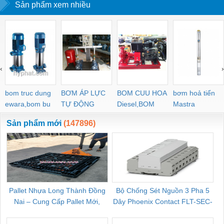
Sản phẩm xem nhiều
PVC
‹
›
bom truc dung
BƠM ÁP LỰC
BOM CUU HOA
bơm hoả tiển
ewara,bom bu
TỰ ĐỘNG
Diesel,BOM
Mastra
ewara
CHUA CHAY
Sản phẩm mới
(147896)
Pallet Nhựa Long Thành Đồng
Bộ Chống Sét Nguồn 3 Pha 5
Nai – Cung Cấp Pallet Mới,
Dây Phoenix Contact FLT-SEC-
C
Pallet Cũ Giá Tốt
P-T1-3S-264/50-FM - 2909589