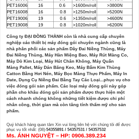
PET16006
16
0.6
>1600m/roll
>3800N
PET16008
16
0.8
>1250m/roll
>5200N
PET19006
19
0.6
>1350m/roll
>4600N
PET19008
19
0.8
>1020m/roll
>6200N
Công ty ĐẠI ĐỒNG THÀNH còn là nhà cung cấp chuyên
nghiệp các thiết bị máy đóng gói chuyên ngành cũng là
nhà phân phối các sản phẩm Dây Đai Niềng Thùng, Máy
Đai Niềng Thùng, Máy Hàn Miệng Bao, Máy Rút Màng Co,
Máy Dò Kim Loại, Máy Hút Chân Không, Máy Quấn
Màng Pallet, Máy Dán Băng Keo, Máy Bấm Kim Thùng
Catton Bằng Hơi Nén, Máy Bọc Màng Thực Phẩm, Máy In
Date, Dụng Cụ Niềng Đai Bằng Tay Các Loại...phục vụ cho
việc đóng gói sản phẩm. Các loại máy đóng gói này góp
phần cho khâu đóng gói sản phẩm được thực hiện một
cách nhanh chóng không những tiết kiệm
được chi phí
nhân công, thời gian mà còn tăng tính thẩm mỹ cho sản
phẩm.
Quý khách hàng quan tâm Xin vui lòng liên hệ với chúng tôi để được
phục vụ tốt nhất: (08)-
54355891 / 54357531 / 54357532
Ms. ÁNH NGUYỆT – HP: 0906.389.234