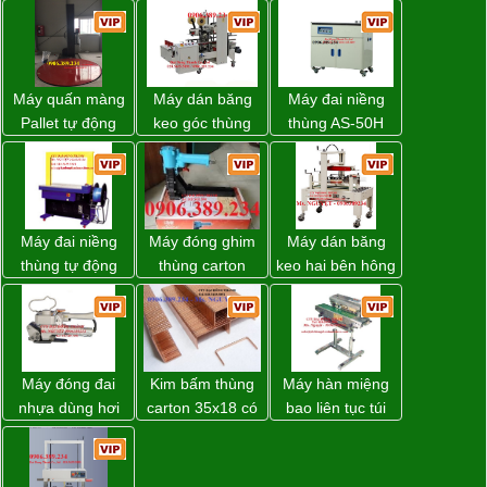
Máy quấn màng
Máy dán băng
Máy đai niềng
Pallet tự động
keo góc thùng
thùng AS-50H
WP-55 xuất xứ
carton giá tốt
Wellpack
Đài Loan
Đồng Nai
Máy đai niềng
Máy đóng ghim
Máy dán băng
thùng tự động
thùng carton
keo hai bên hông
DBA-200 giá tốt
dùng khí nén giá
thùng carton
tốt
WP-5050SA giá
rẻ Miền Nam
Máy đóng đai
Kim bấm thùng
Máy hàn miệng
nhựa dùng hơi
carton 35x18 có
bao liên tục túi
khí nén WP-20
sẵn giá rẻ toàn
nằm nghiêng.
quốc