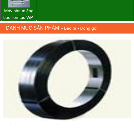
Máy hàn miệng
bao liên tục WP-
1200V chính
DANH MỤC SẢN PHẨM
»
Bao bì - Đóng gói
hãng giá tốt