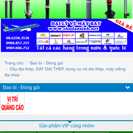
Trang chủ
Bao bì - Đóng gói
Dây đai thép, DAY DAI THEP, dụng cụ rút đai thép, máy niềng
đai thép
Bao bì - Đóng gói
Sản phẩm VIP cùng nhóm