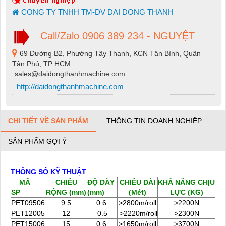
CONG TY TNHH TM-DV DAI DONG THANH
Call/Zalo 0906 389 234 - NGUYỆT
69 Đường B2, Phường Tây Thạnh, KCN Tân Bình, Quận
Tân Phú, TP HCM
sales@daidongthanhmachine.com
http://daidongthanhmachine.com
CHI TIẾT VỀ SẢN PHẨM
THÔNG TIN DOANH NGHIỆP
SẢN PHẨM GỢI Ý
THÔNG SỐ KỸ THUẬT
MÃ
CHIỀU
ĐỘ DÀY
CHIỀU DÀI
KHẢ NĂNG CHỊU
SP
RỘNG (mm)
(mm)
(Mét)
LỰC (KG)
PET09506
9.5
0.6
>2800m/roll
>2200N
PET12005
12
0.5
>2220m/roll
>2300N
PET15006
15
0.6
>1650m/roll
>3700N