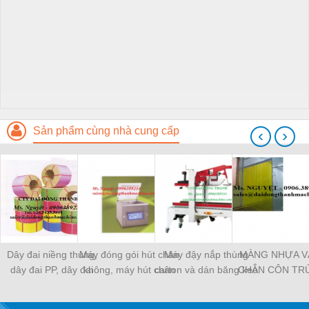
Sản phẩm cùng nhà cung cấp
‹
›
Dây đai niềng thùng,
Máy đóng gói hút chân
Máy đậy nắp thùng
MÀNG NHỰA V
dây đai PP, dây đai
không, máy hút chân
carton và dán băng keo
CHẮN CÔN TR
nhựa
không một buồng hút
tự động
MÀNG CHỊU N
KHO LẠNH, rèm