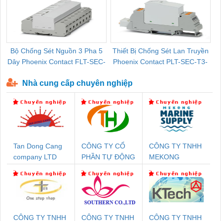
Bộ Chống Sét Nguồn 3 Pha 5
Thiết Bị Chống Sét Lan Truyền
B
Dây Phoenix Contact FLT-SEC-
Phoenix Contact PLT-SEC-T3-
P-T1-3S-440/35-FM - 2908264
230-FM-PT - 2907928
Nhà cung cấp chuyên nghiệp
Tan Dong Cang
CÔNG TY CỔ
CÔNG TY TNHH
company LTD
PHẦN TỰ ĐỘNG
MEKONG
TIẾN HƯNG
MARINE
SUPPLY
CÔNG TY TNHH
CÔNG TY TNHH
CÔNG TY TNHH