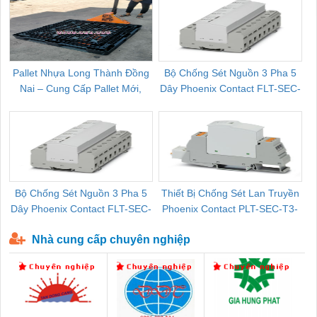
Pallet Nhựa Long Thành Đồng
Bộ Chống Sét Nguồn 3 Pha 5
Nai – Cung Cấp Pallet Mới,
Dây Phoenix Contact FLT-SEC-
C
Pallet Cũ Giá Tốt
P-T1-3S-264/50-FM - 2909589
Bộ Chống Sét Nguồn 3 Pha 5
Thiết Bị Chống Sét Lan Truyền
B
Dây Phoenix Contact FLT-SEC-
Phoenix Contact PLT-SEC-T3-
P-T1-3S-440/35-FM - 2908264
230-FM-PT - 2907928
Nhà cung cấp chuyên nghiệp