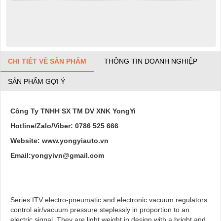
CHI TIẾT VỀ SẢN PHẨM
THÔNG TIN DOANH NGHIỆP
SẢN PHẨM GỢI Ý
Công Ty TNHH SX TM DV XNK YongYi
Hotline/Zalo/Viber: 0786 525 666
Website: www.yongyiauto.vn
Email:yongyivn@gmail.com
Series ITV electro-pneumatic and electronic vacuum regulators
control air/vacuum pressure steplessly in proportion to an
electric signal. They are light weight in design with a bright and