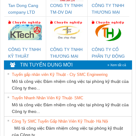
Tan Dong Cang
CONG TY TNHH
CÔNG TY TNHH
company LTD
TM-DV DAI
THƯƠNG MẠI
DONG THANH
DỊCH VỤ KỸ
THUẬT ĐIỆN CƠ
GIA HƯNG
PHÁT
CÔNG TY TNHH
CÔNG TY TNHH
CÔNG TY CỔ
KỸ THUẬT
THƯƠNG MẠI
PHẦN TỰ ĐỘNG
KTECH VIỆT
THIÊN ÂN VIỆT
TIẾN HƯNG
TIN TUYỂN DỤNG MỚI
» Xem tất cả
NAM
NAM
Tuyển gấp nhân viên Kỹ Thuật - Cty SMC Engineering
Mô tả công việc Đảm nhiệm công việc tại phòng kỹ thuật của
Công ty theo...
Tuyển Nhanh Nhân Viên Kỹ Thuật- SMC
Mô tả công việc Đảm nhiệm công việc tại phòng kỹ thuật của
Công ty theo...
Công Ty SMC Tuyển Gấp Nhân Viên Kỹ Thuật- Hà Nội
Mô tả công việc Đảm nhiệm công việc tại phòng kỹ thuật
của Công ty...