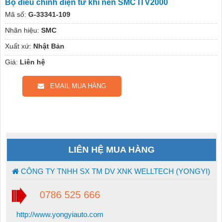
Bộ điều chỉnh điện tử khí nén SMC ITV2000
Mã số:
G-33341-109
Nhãn hiệu:
SMC
Xuất xứ:
Nhật Bản
Giá:
Liên hệ
EMAIL MUA HÀNG
LIÊN HỆ MUA HÀNG
CÔNG TY TNHH SX TM DV XNK WELLTECH (YONGYI)
0786 525 666
http://www.yongyiauto.com