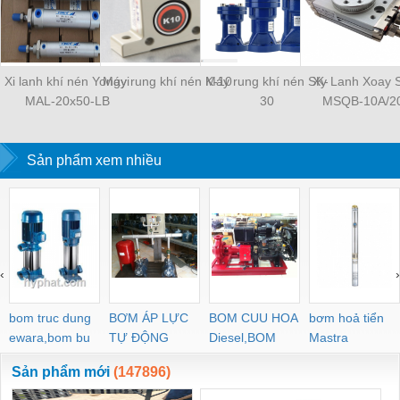
Xi lanh khí nén Yongyi
Máy rung khí nén K-10
Máy rung khí nén SK-
Xy Lanh Xoay
MAL-20x50-LB
30
MSQB-10A/2
Sản phẩm xem nhiều
‹
›
bom truc dung
BƠM ÁP LỰC
BOM CUU HOA
bơm hoả tiển
ewara,bom bu
TỰ ĐỘNG
Diesel,BOM
Mastra
ewara
CHUA CHAY
Sản phẩm mới
(147896)