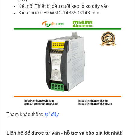
Kết nối Thiết bị đầu cuối kẹp lò xo đẩy vào
Kích thước H×W×D: 143×50×143 mm
Tham khảo thêm:
tại đây
Liên hệ để được tư vấn - hỗ trợ và báo giá tốt nhất: