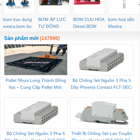
‹
›
bom truc dung
BƠM ÁP LỰC
BOM CUU HOA
bơm hoả tiển
ewara,bom bu
TỰ ĐỘNG
Diesel,BOM
Mastra
ewara
CHUA CHAY
Sản phẩm mới
(147896)
Pallet Nhựa Long Thành Đồng
Bộ Chống Sét Nguồn 3 Pha 5
Nai – Cung Cấp Pallet Mới,
Dây Phoenix Contact FLT-SEC-
C
Pallet Cũ Giá Tốt
P-T1-3S-264/50-FM - 2909589
Bộ Chống Sét Nguồn 3 Pha 5
Thiết Bị Chống Sét Lan Truyền
B