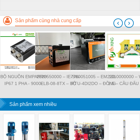
Sản phẩm cùng nhà cung cấp
‹
›
BỘ NGUỒN EMPARRO
2828550000 – IE-SW-
7760051005 – EM220-
1010000000 –
IP67 1 PHA - 9000-
ELB-08-8TX – BỘ
RTU-4DI2DO – ĐỒNG
2.5 – CẦU ĐẤU
11112-1962020 -
CHIA MẠNG 8 CỔNG
HỒ ĐO DÒNG ĐIỆN,
NỐI ĐẤT –
EMPARRO IP67
RJ45 – WEIDMULLER
ĐO ĐIỆN ÁP –
WEIDMULLE
POWER SUPPLY 1-
Sản phẩm xem nhiều
WEIDMULLER
TIENHUNGTE
PHASE