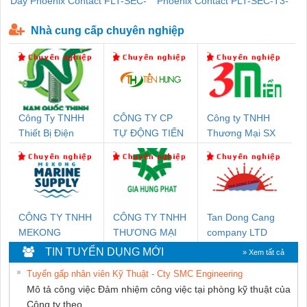
Dây Phoenix Contact FLT-SEC-
Phoenix Contact PLT-SEC-T3-
P-T1-3S-440/35-FM - 2908264
230-FM-PT - 2907928
Nhà cung cấp chuyên nghiệp
Công Ty TNHH
CÔNG TY CP
Công ty TNHH
Thiết Bị Điện
TỰ ĐỘNG TIẾN
Thương Mại SX
Nam Quốc Thịnh
HƯNG
Ba Miền
CÔNG TY TNHH
CÔNG TY TNHH
Tan Dong Cang
MEKONG
THƯƠNG MẠI
company LTD
MARINE SUPPLY
DỊCH VỤ KỸ
TIN TUYỂN DỤNG MỚI
» Xem tất cả
THUẬT ĐIỆN CƠ
Tuyển gấp nhân viên Kỹ Thuật - Cty SMC Engineering
GIA HƯNG
Mô tả công việc Đảm nhiệm công việc tại phòng kỹ thuật của
PHÁT
Công ty theo...