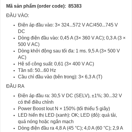
Mã sản phẩm (order code):
85383
ĐẦU VÀO:
Điện áp đầu vào: 3× 324...572 V AC/450...745 V
DC
Dòng điện đầu vào: 0,45 A (3× 360 V AC); 0,3 A (3 ×
500 V AC)
Dòng khởi động sau tối đa: 1 ms. 9,5 A (3× 500 V
AC)
Hệ số công suất: 0,61 (3× 400 V AC)
Tần số: 50...60 Hz
Cầu chì đầu vào (bên trong): 3× 6,3 A (T)
ĐẦU RA
Điện áp đầu ra: 30,5 V DC (SELV), ±1%; 30...32 V
có thể điều chỉnh
Power Boost Iout N × 150% (tối thiểu 5 giây)
LED hiển thị LED (xanh): OK; LED (đỏ): quá tải,
quá nóng hoặc ngắn mạch
Dòng điện đầu ra 4,8 A (45 °C); 4,0 A (60 °C); 2,9 A