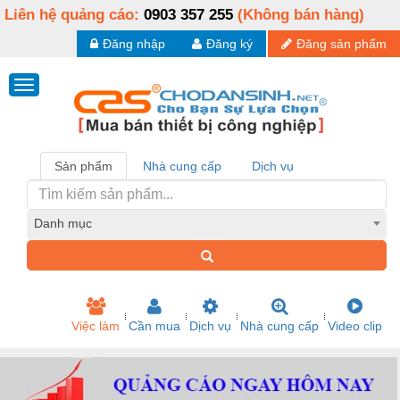
Liên hệ quảng cáo:
0903 357 255
(Không bán hàng)
Đăng nhập
Đăng ký
Đăng sản phẩm
Sản phẩm
Nhà cung cấp
Dịch vụ
Danh mục
Việc làm
Cần mua
Dịch vụ
Nhà cung cấp
Video clip