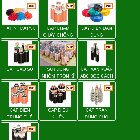
HẠT NHỰA PVC
CÁP CHẬM
DÂY ĐIỆN DÂN
CHÁY, CHỐNG
DỤNG
CHÁY
CÁP CAO SU
SỢI ĐỒNG
CÁP VẶN XOẮN
NHÔM TRÒN KĨ
ABC BỌC CÁCH
THUẬT ĐIỆN
ĐIỆN XLPE
CÁP ĐIỆN
CÁP ĐIỀU
CÁP TRẦN
TRUNG THẾ
KHIỂN
DÙNG CHO
ĐƯỜNG DÂY
TẢI ĐIỆN TRÊN
KHÔNG