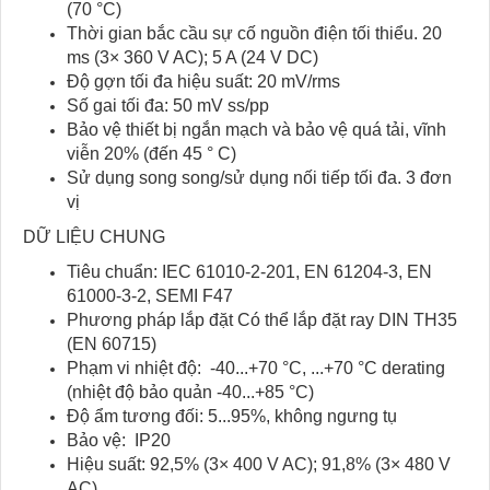
(70 °C)
Thời gian bắc cầu sự cố nguồn điện tối thiểu. 20
ms (3× 360 V AC); 5 A (24 V DC)
Độ gợn tối đa hiệu suất: 20 mV/rms
Số gai tối đa: 50 mV ss/pp
Bảo vệ thiết bị ngắn mạch và bảo vệ quá tải, vĩnh
viễn 20% (đến 45 ° C)
Sử dụng song song/sử dụng nối tiếp tối đa. 3 đơn
vị
DỮ LIỆU CHUNG
Tiêu chuẩn: IEC 61010-2-201, EN 61204-3, EN
61000-3-2, SEMI F47
Phương pháp lắp đặt Có thể lắp đặt ray DIN TH35
(EN 60715)
Phạm vi nhiệt độ: -40...+70 °C, ...+70 °C derating
(nhiệt độ bảo quản -40...+85 °C)
Độ ẩm tương đối: 5...95%, không ngưng tụ
Bảo vệ: IP20
Hiệu suất: 92,5% (3× 400 V AC); 91,8% (3× 480 V
AC)