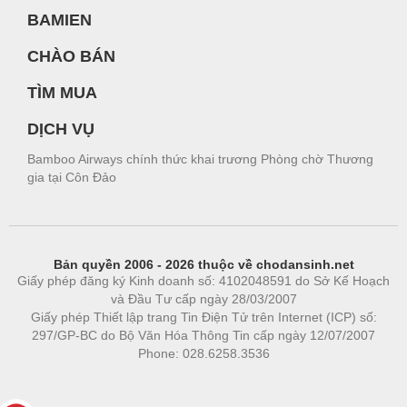
BAMIEN
CHÀO BÁN
TÌM MUA
DỊCH VỤ
Bamboo Airways chính thức khai trương Phòng chờ Thương
gia tại Côn Đảo
Bản quyền 2006 - 2026 thuộc về chodansinh.net
Giấy phép đăng ký Kinh doanh số: 4102048591 do Sở Kế Hoạch
và Đầu Tư cấp ngày 28/03/2007
Giấy phép Thiết lập trang Tin Điện Tử trên Internet (ICP) số:
297/GP-BC do Bộ Văn Hóa Thông Tin cấp ngày 12/07/2007
Phone: 028.6258.3536
Phòng trọ
|
https://bdsgroup.vn
https://kqxs123.com