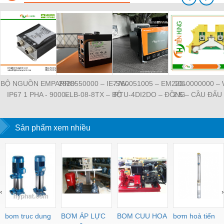
BỘ NGUỒN EMPARRO
2828550000 – IE-SW-
7760051005 – EM220-
1010000000 –
IP67 1 PHA - 9000-
ELB-08-8TX – BỘ
RTU-4DI2DO – ĐỒNG
2.5 – CẦU ĐẤU
11112-1962020 -
CHIA MẠNG 8 CỔNG
HỒ ĐO DÒNG ĐIỆN,
NỐI ĐẤT –
EMPARRO IP67
RJ45 – WEIDMULLER
ĐO ĐIỆN ÁP –
WEIDMULLE
POWER SUPPLY 1-
Sản phẩm xem nhiều
WEIDMULLER
TIENHUNGTE
PHASE
‹
›
bom truc dung
BƠM ÁP LỰC
BOM CUU HOA
bơm hoả tiển