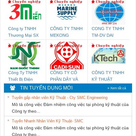
Công ty TNHH
CÔNG TY TNHH
CONG TY TNHH
Thương Mại SX
MEKONG
TM-DV DAI
Ba Miền
MARINE
DONG THANH
SUPPLY
Công Ty TNHH
CÔNG TY CỔ
CÔNG TY TNHH
Thiết Bị Điện
PHẦN DÂY VÀ
KỸ THUẬT
Nam Quốc Thịnh
CÁP ĐIỆN
KTECH VIỆT
TIN TUYỂN DỤNG MỚI
» Xem tất cả
THƯỢNG ĐÌNH
NAM
Tuyển gấp nhân viên Kỹ Thuật - Cty SMC Engineering
Mô tả công việc Đảm nhiệm công việc tại phòng kỹ thuật của
Công ty theo...
Tuyển Nhanh Nhân Viên Kỹ Thuật- SMC
Mô tả công việc Đảm nhiệm công việc tại phòng kỹ thuật của
Công ty theo...