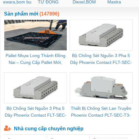
ewara,bom bu
TỰ ĐỘNG
Diesel,BOM
Mastra
ewara
CHUA CHAY
Sản phẩm mới
(147896)
Pallet Nhựa Long Thành Đồng
Bộ Chống Sét Nguồn 3 Pha 5
Nai – Cung Cấp Pallet Mới,
Dây Phoenix Contact FLT-SEC-
C
Pallet Cũ Giá Tốt
P-T1-3S-264/50-FM - 2909589
Bộ Chống Sét Nguồn 3 Pha 5
Thiết Bị Chống Sét Lan Truyền
B
Dây Phoenix Contact FLT-SEC-
Phoenix Contact PLT-SEC-T3-
P-T1-3S-440/35-FM - 2908264
230-FM-PT - 2907928
Nhà cung cấp chuyên nghiệp