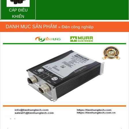
CÁP ĐIỀU
KHIỂN
DANH MỤC SẢN PHẨM
»
Điện công nghiệp