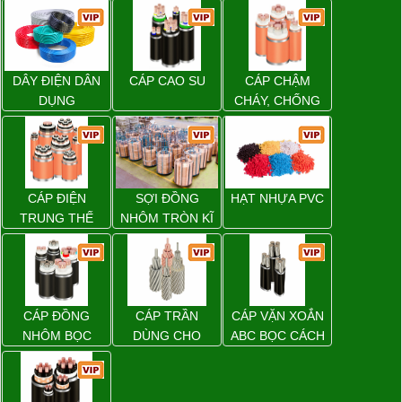
DÂY ĐIỆN DÂN
CÁP CAO SU
CÁP CHẬM
DỤNG
CHÁY, CHỐNG
CHÁY
CÁP ĐIỆN
SỢI ĐỒNG
HẠT NHỰA PVC
TRUNG THẾ
NHÔM TRÒN KĨ
THUẬT ĐIỆN
CÁP ĐỒNG
CÁP TRẦN
CÁP VẶN XOẮN
NHÔM BỌC
DÙNG CHO
ABC BỌC CÁCH
ĐƯỜNG DÂY
ĐIỆN XLPE
TẢI ĐIỆN TRÊN
KHÔNG