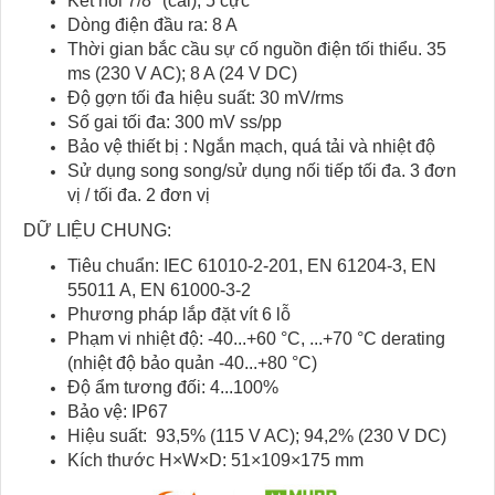
Kết nối 7/8" (cái), 5 cực
Dòng điện đầu ra: 8 A
Thời gian bắc cầu sự cố nguồn điện tối thiểu. 35
ms (230 V AC); 8 A (24 V DC)
Độ gợn tối đa hiệu suất: 30 mV/rms
Số gai tối đa: 300 mV ss/pp
Bảo vệ thiết bị : Ngắn mạch, quá tải và nhiệt độ
Sử dụng song song/sử dụng nối tiếp tối đa. 3 đơn
vị / tối đa. 2 đơn vị
DỮ LIỆU CHUNG:
Tiêu chuẩn: IEC 61010-2-201, EN 61204-3, EN
55011 A, EN 61000-3-2
Phương pháp lắp đặt vít 6 lỗ
Phạm vi nhiệt độ: -40...+60 °C, ...+70 °C derating
(nhiệt độ bảo quản -40...+80 °C)
Độ ẩm tương đối: 4...100%
Bảo vệ: IP67
Hiệu suất: 93,5% (115 V AC); 94,2% (230 V DC)
Kích thước H×W×D: 51×109×175 mm