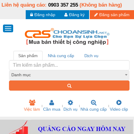
Liên hệ quảng cáo:
0903 357 255
(Không bán hàng)
Đăng nhập
Đăng ký
Đăng sản phẩm
Sản phẩm
Nhà cung cấp
Dịch vụ
Danh mục
Việc làm
Cần mua
Dịch vụ
Nhà cung cấp
Video clip