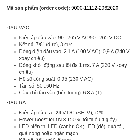
Mã sản phẩm (order code):
9000-11112-2062020
ĐẦU VÀO:
Điện áp đầu vào: 90...265 V AC/90...265 V DC
Kết nối 7/8" (đực), 3 cực
Dòng điện đầu vào: 2,1 A (100 V AC); 0,9 A (240 V
xoay chiều)
Dòng khởi động sau tối đa 1 ms. 7 A (230 V xoay
chiều)
Hệ số công suất :0,95 (230 V AC)
Tần số: 50...60 Hz
Cầu chì đầu vào (bên trong): 6,3 A (T)
ĐẦU RA:
Điện áp đầu ra: 24 V DC (SELV), ±2%
Power Boost Iout N × 150% (tối thiểu 4 giây)
LED hiển thị LED (xanh): OK; LED (đỏ): quá tải,
quá nóng hoặc ngắn mạch