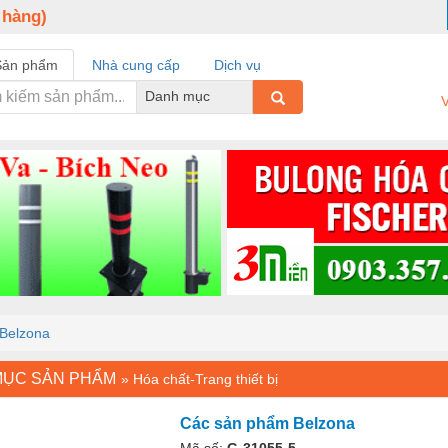
 hàng)
Sản phẩm
Nhà cung cấp
Dịch vụ
Danh mục
V
Belzona
MỤC SẢN PHẨM
»
Hóa chất-Trang thiết bị
Các sản phẩm Belzona
Mã số:
G-31055-5