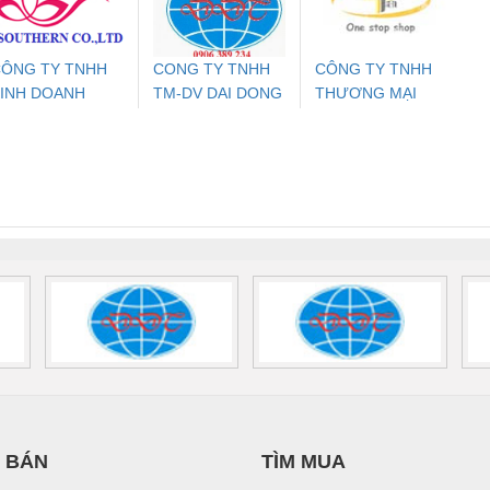
700578
- 2981059
2708863
24DC
ÔNG TY TNHH
CONG TY TNHH
CÔNG TY TNHH
INH DOANH
TM-DV DAI DONG
THƯƠNG MẠI
ưu Điện AC
Mô-đun Ắc Quy UPS
Rơ Le An Toàn
Bộ g
ỊCH VỤ XNK
THANH
THIÊN ÂN VIỆT
 Suất Cao
Phoenix Contact
Phoenix Contact
PHƯƠNG NAM
NAM
nix Contact
QUINT-HP-
2981059 – PSR-
TRAN
INT-HP-
BAT/PB/48DC/7.0AH/PT
SCP-
1K5 H
0AC/2.5KVA/PT
- 1133819
24UC/ESL4/3X1/1X2/B
 1136815
 BÁN
TÌM MUA