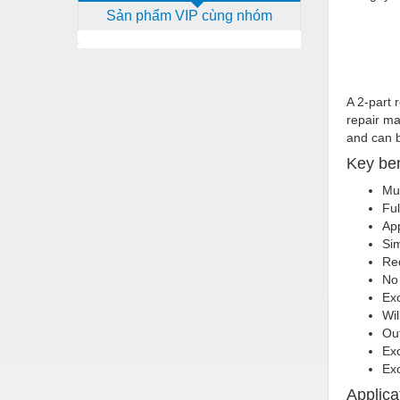
Sản phẩm VIP cùng nhóm
Dịch vụ - Thi công
Điện công nghiệp
Điện gia dụng
A 2-part 
Điện Lạnh
repair ma
and can b
Đóng tàu Thiết bị
Key ben
Đúc chính xác Thiết bị
Mul
Ful
Dụng cụ cầm tay
App
Dụng cụ cắt gọt
Sim
Red
Dụng cụ điện
No 
Exc
Dụng cụ đo
Wil
Out
Gỗ - Trang thiết bị
Exc
Exc
Hàn cắt - Thiết bị
Applica