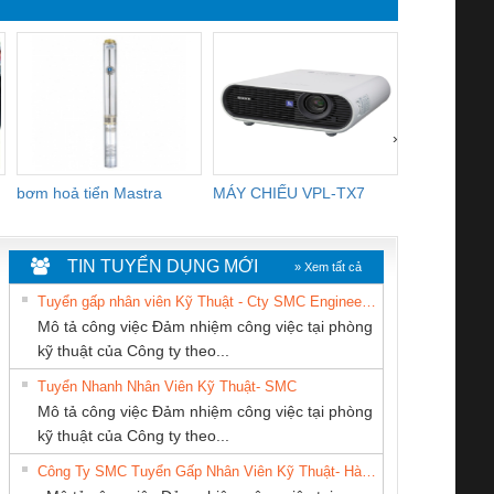
›
bơm hoả tiển Mastra
MÁY CHIẾU VPL-TX7
BOM DINH
WHITE
TIN TUYỂN DỤNG MỚI
» Xem tất cả
Tuyển gấp nhân viên Kỹ Thuật - Cty SMC Engineering
Mô tả công việc Đảm nhiệm công việc tại phòng
kỹ thuật của Công ty theo...
Tuyển Nhanh Nhân Viên Kỹ Thuật- SMC
Tan Dong Cang
CÔNG TY TNHH
CÔNG TY CP TỰ
 Le An Toàn
Bộ giám sát chuỗi
Bộ giám sát dòng
Bộ ng
Mô tả công việc Đảm nhiệm công việc tại phòng
company LTD
MEKONG MARINE
ĐỘNG TIẾN
enix Contact
tấm pin
điện chuỗi
ray W
kỹ thuật của Công ty theo...
SUPPLY
HƯNG
6960 – PSR-
TRANSCLINIC 16I+
TRANSCLINIC 16I+
BAS 
Công Ty SMC Tuyển Gấp Nhân Viên Kỹ Thuật- Hà Nội
SCP-
1K5 L (2433950000)
(2008130000)
(28