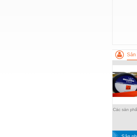
Nước-Vật tư thiết bị
Phốt cơ khí
Sắt, thép, inox các loại
Thí nghiệm-Trang thiết bị
Thiết bị chiếu sáng
Sản 
Thiết bị chống sét
Thiết bị an ninh
Thiết bị công nghiệp
Thiết bị công trình
Thiết bị điện
Các sản ph
Thiết bị giáo dục
Thiết bị khác
Sản ph