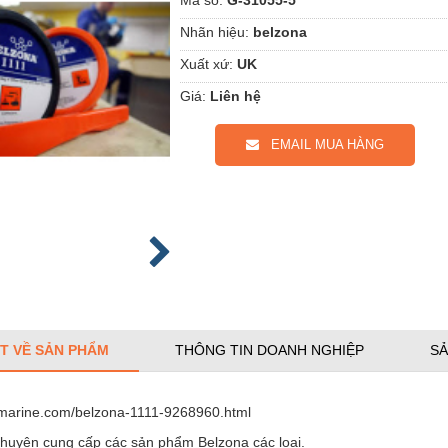
Nhãn hiệu:
belzona
Xuất xứ:
UK
Giá:
Liên hệ
EMAIL MUA HÀNG
ẾT VỀ SẢN PHẨM
THÔNG TIN DOANH NGHIỆP
SẢ
h-marine.com/belzona-1111-9268960.html
chuyên cung cấp các sản phẩm Belzona các loại.