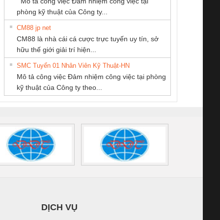
Mô tả công việc Đảm nhiệm công việc tại
/FSP/2X1/1X2
phòng kỹ thuật của Công ty...
CM88 jp net
CÔNG TY CỔ
CÔNG TY TNHH
CÔNG TY TNHH
CM88 là nhà cái cá cược trực tuyến uy tín, sở
PHẦN TỰ ĐỘNG
KỸ THUẬT KTECH
THƯƠNG MẠI
iám sát chuỗi
Bộ chỉnh lưu nguồn
Nẹp nhôm chống
Bộ c
hữu thế giới giải trí hiện...
TIẾN HƯNG
VIỆT NAM
DỊCH VỤ KỸ
tấm pin
điện TRANSCLINIC
trơn Đà Nẵng
giám 
THUẬT ĐIỆN CƠ
SMC Tuyển 01 Nhân Viên Kỹ Thuật-HN
SCLINIC 16I+
BKE 1K5.4
Sola
GIA HƯNG PHÁT
Mô tả công việc Đảm nhiệm công việc tại phòng
 (2502520000)
(7791400879)2. Giá
TRAN
kỹ thuật của Công ty theo...
1K5.4
DỊCH VỤ