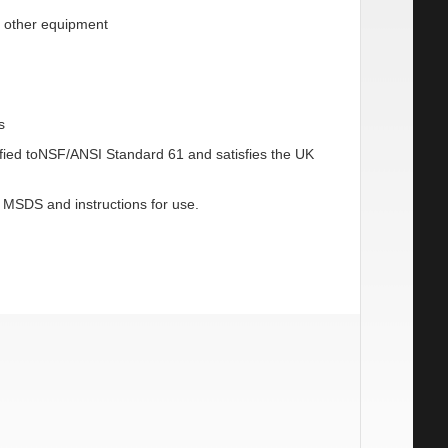
d other equipment
s
rtified toNSF/ANSI Standard 61 and satisfies the UK
g MSDS and instructions for use.