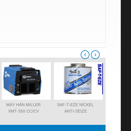
‹
›
MÁY HÀN MILLER
SAF-T-EZE NICKEL
KEO DÁN
XMT-350 CC/CV
ANTI-SEIZE
LOCTITE 4