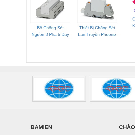
Tốt
264/50-FM -
2
Vật liệu xây dựng
2909589
C
Vòng bi - Bạc đạn
K
Bộ Chống Sét
Thiết Bị Chống Sét
Bộ L
Xe hơi - Phụ tùng
D
Nguồn 3 Pha 5 Dây
Lan Truyền Phoenix
Công
Phoenix Contact
Contact PLT-SEC-
Phoe
Xe máy - Phụ tùng
FLT-SEC-P-T1-3S-
T3-230-FM-PT -
QU
Xe tải - phụ tùng
440/35-FM -
2907928
UPS/23
2908264
-
Y khoa - Trang thiết bị
BAMIEN
CHÀO