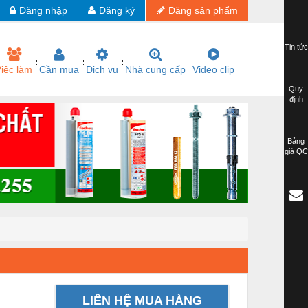
Đăng nhập
Đăng ký
Đăng sản phẩm
Tin tức
iệc làm
Cần mua
Dịch vụ
Nhà cung cấp
Video clip
Quy
định
Bảng
giá QC
LIÊN HỆ MUA HÀNG