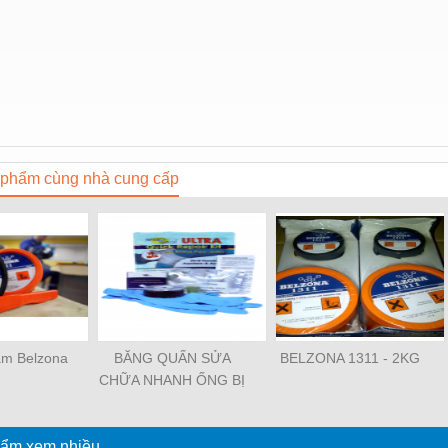
phẩm cùng nhà cung cấp
ẩm Belzona
BĂNG QUẤN SỬA
BELZONA 1311 - 2KG
CHỮA NHANH ỐNG BỊ
RÒ RỈ WRAP SEAL
ULTRA QUICK REPAIR
ẩm xem nhiều
KIT