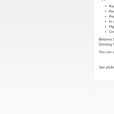
Hóa chất-Trang thiết bị
Rep
Kệ công nghiệp
Res
Re
Khí nén - Thiết bị
In 
Hig
Khuôn mẫu - Phụ tùng
Cre
Lọc công nghiệp
Belzona 1
Drinking 
Máy công cụ - Phụ tùng
You can a
Mỏ - Trang thiết bị
Mô tơ - Hộp số
Sản phẩm
Môi trường - Thiết bị
Nâng hạ - Trang thiết bị
Nội - Ngoại thất - văn phòng
Nồi hơi - Trang thiết bị
Nông nghiệp - Thiết bị