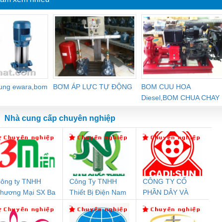
dung ewara,bom
BƠM ÁP LỰC TỰ ĐỘNG
BOM CUU HOA
Diesel,BOM CHUA CHAY
Nhà cung cấp chuyên nghiệp
ông ty TNHH
Công Ty TNHH
CÔNG TY CỔ
Đệm An Toàn
Rơ Le An Toàn
Bộ Lặp Tín Hiệu
Rơ
hương Mại SX Ba
Thiết Bị Điện Nam
PHẦN DÂY VÀ
nix Contact
Phoenix Contact
PROFIBUS Phoenix
Pho
iền
Quốc Thịnh
CÁP ĐIỆN
PC20-1NO-
PSR-SCP-
Contact PSI-REP-
298
THƯỢNG ĐÌNH
24DC-SP -
24UC/ESL4/3X1/1X2/B
PROFIBUS/12MB -