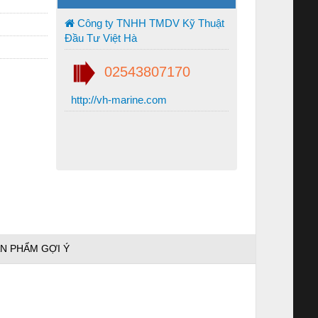
Công ty TNHH TMDV Kỹ Thuật
Đầu Tư Việt Hà
02543807170
http://vh-marine.com
N PHẨM GỢI Ý