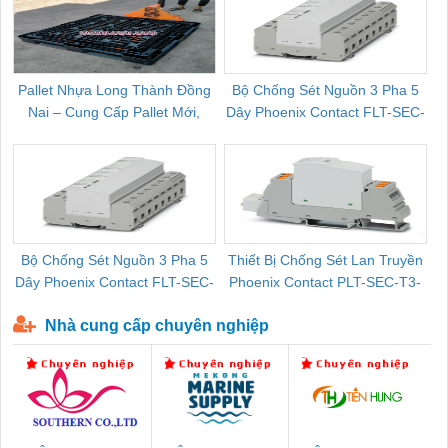
Pallet Nhựa Long Thành Đồng
Bộ Chống Sét Nguồn 3 Pha 5
Nai – Cung Cấp Pallet Mới,
Dây Phoenix Contact FLT-SEC-
C
Pallet Cũ Giá Tốt
P-T1-3S-264/50-FM - 2909589
Bộ Chống Sét Nguồn 3 Pha 5
Thiết Bị Chống Sét Lan Truyền
B
Dây Phoenix Contact FLT-SEC-
Phoenix Contact PLT-SEC-T3-
P-T1-3S-440/35-FM - 2908264
230-FM-PT - 2907928
Nhà cung cấp chuyên nghiệp