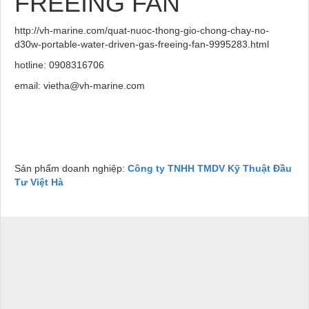
FREEING FAN
http://vh-marine.com/quat-nuoc-thong-gio-chong-chay-no-
d30w-portable-water-driven-gas-freeing-fan-9995283.html
hotline: 0908316706
email: vietha@vh-marine.com
Sản phẩm doanh nghiệp:
Công ty TNHH TMDV Kỹ Thuật Đầu
Tư Việt Hà