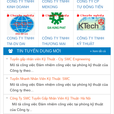
CÔNG TY TNHH
CÔNG TY TNHH
CÔNG TY CP
KINH DOANH
MEKONG
TỰ ĐỘNG TIẾN
DỊCH VỤ XNK
MARINE
HƯNG
PHƯƠNG NAM
SUPPLY
CONG TY TNHH
CÔNG TY TNHH
CÔNG TY TNHH
TM-DV DAI
THƯƠNG MẠI
KỸ THUẬT
DONG THANH
DỊCH VỤ KỸ
KTECH VIỆT
TIN TUYỂN DỤNG MỚI
» Xem tất cả
THUẬT ĐIỆN CƠ
NAM
Tuyển gấp nhân viên Kỹ Thuật - Cty SMC Engineering
GIA HƯNG
Mô tả công việc Đảm nhiệm công việc tại phòng kỹ thuật của
PHÁT
Công ty theo...
Tuyển Nhanh Nhân Viên Kỹ Thuật- SMC
Mô tả công việc Đảm nhiệm công việc tại phòng kỹ thuật của
Công ty theo...
Công Ty SMC Tuyển Gấp Nhân Viên Kỹ Thuật- Hà Nội
Mô tả công việc Đảm nhiệm công việc tại phòng kỹ thuật
của Công ty...