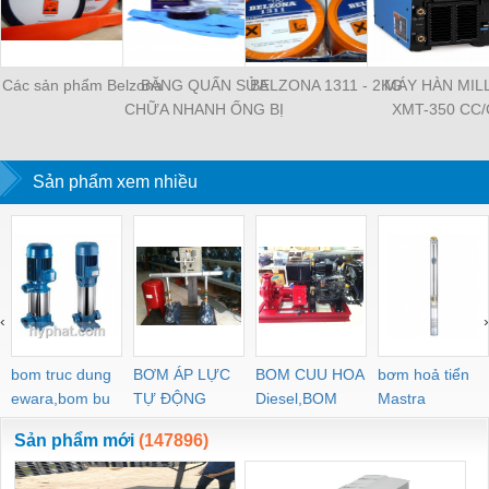
Các sản phẩm Belzona
BĂNG QUẤN SỬA
BELZONA 1311 - 2KG
MÁY HÀN MIL
CHỮA NHANH ỐNG BỊ
XMT-350 CC/
RÒ RỈ WRAP SEAL
ULTRA QUICK REPAIR
Sản phẩm xem nhiều
KIT
‹
›
bom truc dung
BƠM ÁP LỰC
BOM CUU HOA
bơm hoả tiển
ewara,bom bu
TỰ ĐỘNG
Diesel,BOM
Mastra
ewara
CHUA CHAY
Sản phẩm mới
(147896)