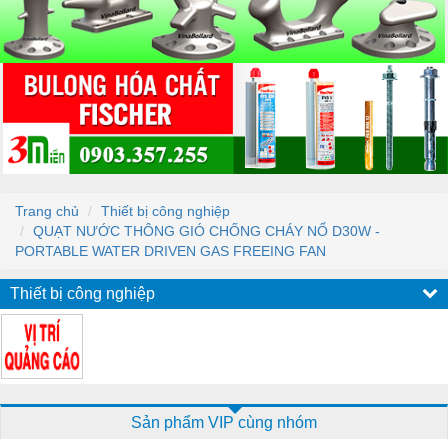
Trang chủ
Thiết bị công nghiệp
QUẠT NƯỚC THÔNG GIÓ CHỐNG CHÁY NỔ D30W -
PORTABLE WATER DRIVEN GAS FREEING FAN
Thiết bị công nghiệp
Sản phẩm VIP cùng nhóm