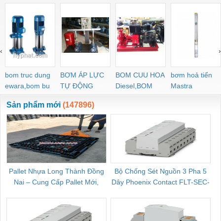
‹
›
bom truc dung
BƠM ÁP LỰC
BOM CUU HOA
bơm hoả tiển
ewara,bom bu
TỰ ĐỘNG
Diesel,BOM
Mastra
ewara
CHUA CHAY
Sản phẩm mới
(147896)
Pallet Nhựa Long Thành Đồng
Bộ Chống Sét Nguồn 3 Pha 5
Nai – Cung Cấp Pallet Mới,
Dây Phoenix Contact FLT-SEC-
C
Pallet Cũ Giá Tốt
P-T1-3S-264/50-FM - 2909589