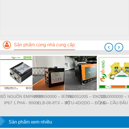
Sản phẩm cùng nhà cung cấp
‹
›
BỘ NGUỒN EMPARRO
2828550000 – IE-SW-
7760051005 – EM220-
1010000000 –
IP67 1 PHA - 9000-
ELB-08-8TX – BỘ
RTU-4DI2DO – ĐỒNG
2.5 – CẦU ĐẤU
11112-1962020 -
CHIA MẠNG 8 CỔNG
HỒ ĐO DÒNG ĐIỆN,
NỐI ĐẤT –
EMPARRO IP67
RJ45 – WEIDMULLER
ĐO ĐIỆN ÁP –
WEIDMULLE
POWER SUPPLY 1-
Sản phẩm xem nhiều
WEIDMULLER
TIENHUNGTE
PHASE