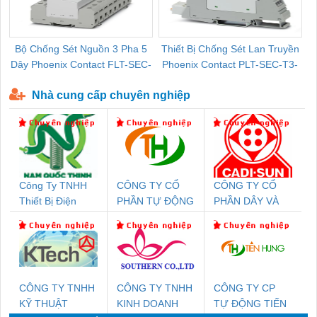
Bộ Chống Sét Nguồn 3 Pha 5
Thiết Bị Chống Sét Lan Truyền
B
Dây Phoenix Contact FLT-SEC-
Phoenix Contact PLT-SEC-T3-
P-T1-3S-440/35-FM - 2908264
230-FM-PT - 2907928
Nhà cung cấp chuyên nghiệp
Công Ty TNHH
CÔNG TY CỔ
CÔNG TY CỔ
Thiết Bị Điện
PHẦN TỰ ĐỘNG
PHẦN DÂY VÀ
Nam Quốc Thịnh
TIẾN HƯNG
CÁP ĐIỆN
THƯỢNG ĐÌNH
CÔNG TY TNHH
CÔNG TY TNHH
CÔNG TY CP
KỸ THUẬT
KINH DOANH
TỰ ĐỘNG TIẾN