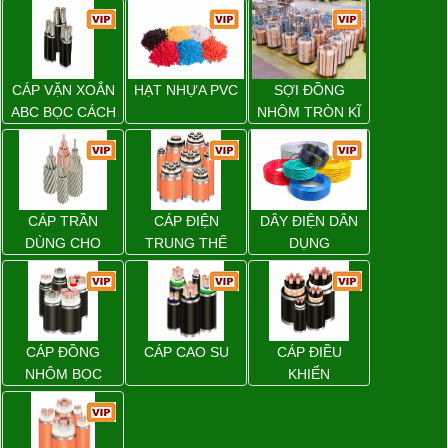
CÁP VẶN XOẮN
HẠT NHỰA PVC
SỢI ĐỒNG
ABC BỌC CÁCH
NHÔM TRÒN KĨ
ĐIỆN XLPE
THUẬT ĐIỆN
CÁP TRẦN
CÁP ĐIỆN
DÂY ĐIỆN DÂN
DÙNG CHO
TRUNG THẾ
DỤNG
ĐƯỜNG DÂY
TẢI ĐIỆN TRÊN
KHÔNG
CÁP ĐỒNG
CÁP CAO SU
CÁP ĐIỀU
NHÔM BỌC
KHIỂN