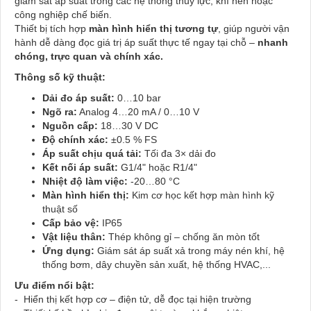
giám sát áp suất trong các hệ thống thủy lực, khí nén hoặc
công nghiệp chế biến.
Thiết bị tích hợp
màn hình hiển thị tương tự
, giúp người vận
hành dễ dàng đọc giá trị áp suất thực tế ngay tại chỗ –
nhanh
chóng, trực quan và chính xác.
Thông số kỹ thuật:
Dải đo áp suất:
0…10 bar
Ngõ ra:
Analog 4…20 mA / 0…10 V
Nguồn cấp:
18…30 V DC
Độ chính xác:
±0.5 % FS
Áp suất chịu quá tải:
Tối đa 3× dải đo
Kết nối áp suất:
G1/4" hoặc R1/4"
Nhiệt độ làm việc:
-20…80 °C
Màn hình hiển thị:
Kim cơ học kết hợp màn hình kỹ
thuật số
Cấp bảo vệ:
IP65
Vật liệu thân:
Thép không gỉ – chống ăn mòn tốt
Ứng dụng:
Giám sát áp suất xả trong máy nén khí, hệ
thống bơm, dây chuyền sản xuất, hệ thống HVAC,...
Ưu điểm nổi bật:
- Hiển thị kết hợp cơ – điện tử, dễ đọc tại hiện trường