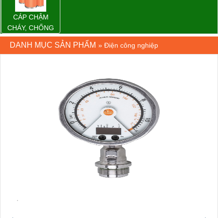
CÁP CHẬM
CHÁY, CHỐNG
CHÁY
DANH MỤC SẢN PHẨM
»
Điện công nghiệp