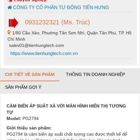
CÔNG TY CỔ PHẦN TỰ ĐỘNG TIẾN HƯNG
0931232321 (Ms. Trúc)
1/80 Cầu Xéo, Phường Tân Sơn Nhì, Quận Tân Phú, TP. Hồ
Chí Minh
sales01@tienhungtech.com
https://www.tienhungtech.com.vn
CHI TIẾT VỀ SẢN PHẨM
THÔNG TIN DOANH NGHIỆP
SẢN PHẨM GỢI Ý
CẢM BIẾN ÁP SUẤT XẢ VỚI MÀN HÌNH HIỂN THỊ TƯƠNG
TỰ
Model:
PG2794
Giới thiệu sản phẩm:
PG2794 là cảm biến áp suất chất lượng cao được thiết kế để