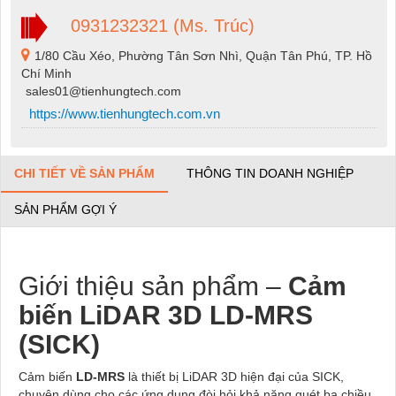
0931232321 (Ms. Trúc)
1/80 Cầu Xéo, Phường Tân Sơn Nhì, Quận Tân Phú, TP. Hồ
Chí Minh
sales01@tienhungtech.com
https://www.tienhungtech.com.vn
CHI TIẾT VỀ SẢN PHẨM
THÔNG TIN DOANH NGHIỆP
SẢN PHẨM GỢI Ý
Giới thiệu sản phẩm –
Cảm
biến LiDAR 3D LD-MRS
(SICK)
Cảm biến
LD-MRS
là thiết bị LiDAR 3D hiện đại của SICK,
chuyên dùng cho các ứng dụng đòi hỏi khả năng quét ba chiều