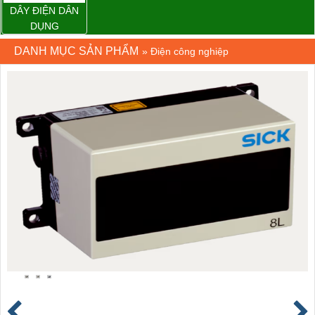
DÂY ĐIỆN DÂN
DỤNG
DANH MỤC SẢN PHẨM
»
Điện công nghiệp