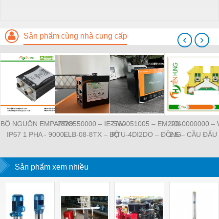
Sản phẩm cùng nhà cung cấp
‹
›
BỘ NGUỒN EMPARRO
2828550000 – IE-SW-
7760051005 – EM220-
1010000000 –
IP67 1 PHA - 9000-
ELB-08-8TX – BỘ
RTU-4DI2DO – ĐỒNG
2.5 – CẦU ĐẤU
11112-1962020 -
CHIA MẠNG 8 CỔNG
HỒ ĐO DÒNG ĐIỆN,
NỐI ĐẤT –
EMPARRO IP67
RJ45 – WEIDMULLER
ĐO ĐIỆN ÁP –
WEIDMULLE
POWER SUPPLY 1-
Sản phẩm xem nhiều
WEIDMULLER
TIENHUNGTE
PHASE