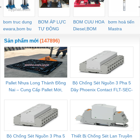
‹
›
bom truc dung
BƠM ÁP LỰC
BOM CUU HOA
bơm hoả tiển
ewara,bom bu
TỰ ĐỘNG
Diesel,BOM
Mastra
ewara
CHUA CHAY
Sản phẩm mới
(147896)
Pallet Nhựa Long Thành Đồng
Bộ Chống Sét Nguồn 3 Pha 5
Nai – Cung Cấp Pallet Mới,
Dây Phoenix Contact FLT-SEC-
C
Pallet Cũ Giá Tốt
P-T1-3S-264/50-FM - 2909589
Bộ Chống Sét Nguồn 3 Pha 5
Thiết Bị Chống Sét Lan Truyền
B