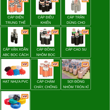
CÁP ĐIỆN
CÁP ĐIỀU
CÁP TRẦN
TRUNG THẾ
KHIỂN
DÙNG CHO
ĐƯỜNG DÂY
TẢI ĐIỆN TRÊN
KHÔNG
CÁP VẶN XOẮN
CÁP ĐỒNG
CÁP CAO SU
ABC BỌC CÁCH
NHÔM BỌC
ĐIỆN XLPE
HẠT NHỰA PVC
CÁP CHẬM
SỢI ĐỒNG
CHÁY, CHỐNG
NHÔM TRÒN KĨ
CHÁY
THUẬT ĐIỆN