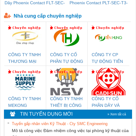
Dây Phoenix Contact FLT-SEC-
Phoenix Contact PLT-SEC-T3-
P-T1-3S-440/35-FM - 2908264
230-FM-PT - 2907928
Nhà cung cấp chuyên nghiệp
CÔNG TY TNHH
CÔNG TY CỔ
CÔNG TY CP
THƯƠNG MẠI
PHẦN TỰ ĐỘNG
TỰ ĐỘNG TIẾN
THIÊN ÂN VIỆT
TIẾN HƯNG
HƯNG
NAM
CÔNG TY TNHH
CÔNG TY TNHH
CÔNG TY CỔ
MEKONG
THIẾT BỊ CÔNG
PHẦN DÂY VÀ
MARINE SUPPLY
NGHIỆP NIHON
CÁP ĐIỆN
TIN TUYỂN DỤNG MỚI
» Xem tất cả
SETSUBI VIỆT
THƯỢNG ĐÌNH
Tuyển gấp nhân viên Kỹ Thuật - Cty SMC Engineering
NAM
Mô tả công việc Đảm nhiệm công việc tại phòng kỹ thuật của