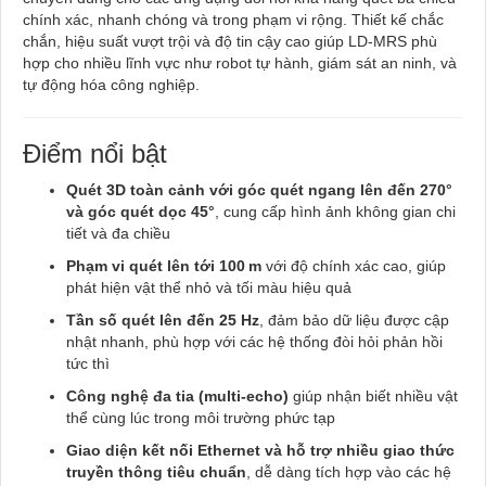
chính xác, nhanh chóng và trong phạm vi rộng. Thiết kế chắc
chắn, hiệu suất vượt trội và độ tin cậy cao giúp LD-MRS phù
hợp cho nhiều lĩnh vực như robot tự hành, giám sát an ninh, và
tự động hóa công nghiệp.
Điểm nổi bật
Quét 3D toàn cảnh với góc quét ngang lên đến 270°
và góc quét dọc 45°
, cung cấp hình ảnh không gian chi
tiết và đa chiều
Phạm vi quét lên tới 100 m
với độ chính xác cao, giúp
phát hiện vật thể nhỏ và tối màu hiệu quả
Tần số quét lên đến 25 Hz
, đảm bảo dữ liệu được cập
nhật nhanh, phù hợp với các hệ thống đòi hỏi phản hồi
tức thì
Công nghệ đa tia (multi-echo)
giúp nhận biết nhiều vật
thể cùng lúc trong môi trường phức tạp
Giao diện kết nối Ethernet và hỗ trợ nhiều giao thức
truyền thông tiêu chuẩn
, dễ dàng tích hợp vào các hệ