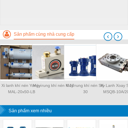
Sản phẩm cùng nhà cung cấp
‹
›
Xi lanh khí nén Yongyi
Máy rung khí nén K-10
Máy rung khí nén SK-
Xy Lanh Xoay
MAL-20x50-LB
30
MSQB-10A/2
Sản phẩm xem nhiều