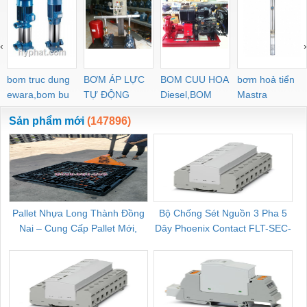
‹
›
bom truc dung
BƠM ÁP LỰC
BOM CUU HOA
bơm hoả tiển
ewara,bom bu
TỰ ĐỘNG
Diesel,BOM
Mastra
ewara
CHUA CHAY
Sản phẩm mới
(147896)
Pallet Nhựa Long Thành Đồng
Bộ Chống Sét Nguồn 3 Pha 5
Nai – Cung Cấp Pallet Mới,
Dây Phoenix Contact FLT-SEC-
C
Pallet Cũ Giá Tốt
P-T1-3S-264/50-FM - 2909589