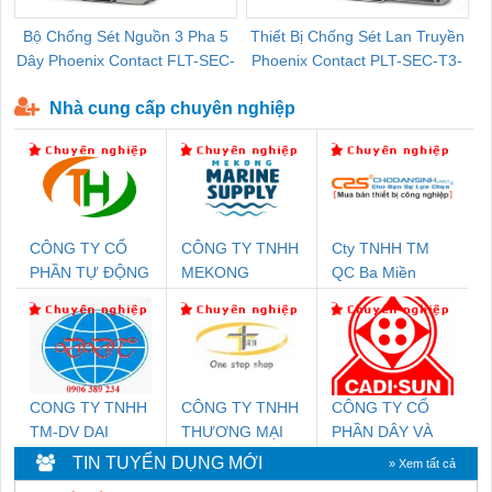
Bộ Chống Sét Nguồn 3 Pha 5
Thiết Bị Chống Sét Lan Truyền
B
Dây Phoenix Contact FLT-SEC-
Phoenix Contact PLT-SEC-T3-
P-T1-3S-440/35-FM - 2908264
230-FM-PT - 2907928
Nhà cung cấp chuyên nghiệp
CÔNG TY CỔ
CÔNG TY TNHH
Cty TNHH TM
PHẦN TỰ ĐỘNG
MEKONG
QC Ba Miền
TIẾN HƯNG
MARINE
SUPPLY
CONG TY TNHH
CÔNG TY TNHH
CÔNG TY CỔ
TM-DV DAI
THƯƠNG MẠI
PHẦN DÂY VÀ
DONG THANH
THIÊN ÂN VIỆT
CÁP ĐIỆN
TIN TUYỂN DỤNG MỚI
» Xem tất cả
NAM
THƯỢNG ĐÌNH