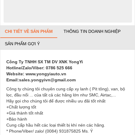
CHI TIẾT VỀ SẢN PHẨM
THÔNG TIN DOANH NGHIỆP
SẢN PHẨM GỢI Ý
Công Ty TNHH SX TM DV XNK YongYi
Hotline/Zalo/Viber: 0786 525 666
Website: www.yongyiauto.vn
Email:sales.yongyivn@gmail.com
Công ty chúng tôi chuyên cung cấp xy lanh ( Pít tông), van, bộ
lọc, đầu nối ... của tất cả các hãng lớn như SMC, Airtac,...
Hãy gọi cho chúng tôi để được nhiều ưu đãi tốt nhất
+Chất lượng tốt
+Giá thành tốt nhất
+Bảo hành
Cung cấp hầu hết các loại thiết bị khí nén các hãng.
* Phone/Viber/ zalo/ (0084) 931875825 Ms. Ý