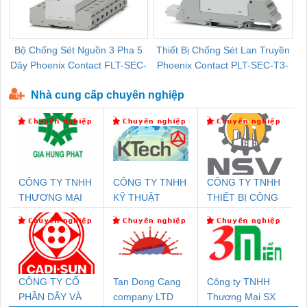
Bộ Chống Sét Nguồn 3 Pha 5
Thiết Bị Chống Sét Lan Truyền
B
Dây Phoenix Contact FLT-SEC-
Phoenix Contact PLT-SEC-T3-
P-T1-3S-440/35-FM - 2908264
230-FM-PT - 2907928
Nhà cung cấp chuyên nghiệp
CÔNG TY TNHH
CÔNG TY TNHH
CÔNG TY TNHH
THƯƠNG MẠI
KỸ THUẬT
THIẾT BỊ CÔNG
DỊCH VỤ KỸ
KTECH VIỆT
NGHIỆP NIHON
THUẬT ĐIỆN CƠ
NAM
SETSUBI VIỆT
GIA HƯNG PHÁT
NAM
CÔNG TY CỔ
Tan Dong Cang
Công ty TNHH
PHẦN DÂY VÀ
company LTD
Thương Mại SX