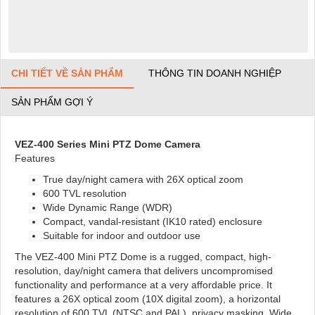
CHI TIẾT VỀ SẢN PHẨM
THÔNG TIN DOANH NGHIỆP
SẢN PHẨM GỢI Ý
VEZ-400 Series Mini PTZ Dome Camera
Features
True day/night camera with 26X optical zoom
600 TVL resolution
Wide Dynamic Range (WDR)
Compact, vandal-resistant (IK10 rated) enclosure
Suitable for indoor and outdoor use
The VEZ-400 Mini PTZ Dome is a rugged, compact, high-
resolution, day/night camera that delivers uncompromised
functionality and performance at a very affordable price. It
features a 26X optical zoom (10X digital zoom), a horizontal
resolution of 600 TVL (NTSC and PAL), privacy masking, Wide