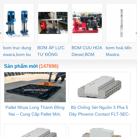
‹
›
bom truc dung
BƠM ÁP LỰC
BOM CUU HOA
bơm hoả tiển
ewara,bom bu
TỰ ĐỘNG
Diesel,BOM
Mastra
ewara
CHUA CHAY
Sản phẩm mới
(147896)
Pallet Nhựa Long Thành Đồng
Bộ Chống Sét Nguồn 3 Pha 5
Nai – Cung Cấp Pallet Mới,
Dây Phoenix Contact FLT-SEC-
C
Pallet Cũ Giá Tốt
P-T1-3S-264/50-FM - 2909589