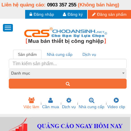
Liên hệ quảng cáo:
0903 357 255
(Không bán hàng)
Đăng nhập
Đăng ký
Đăng sản phẩm
Sản phẩm
Nhà cung cấp
Dịch vụ
Danh mục
Việc làm
Cần mua
Dịch vụ
Nhà cung cấp
Video clip