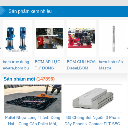
Sản phẩm xem nhiều
‹
›
bom truc dung
BƠM ÁP LỰC
BOM CUU HOA
bơm hoả tiển
ewara,bom bu
TỰ ĐỘNG
Diesel,BOM
Mastra
ewara
CHUA CHAY
Sản phẩm mới
(147896)
Pallet Nhựa Long Thành Đồng
Bộ Chống Sét Nguồn 3 Pha 5
Nai – Cung Cấp Pallet Mới,
Dây Phoenix Contact FLT-SEC-
C