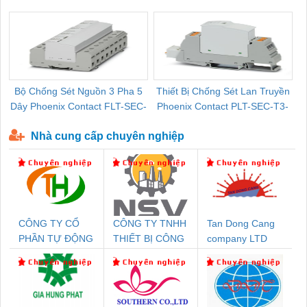
Pallet Cũ Giá Tốt
P-T1-3S-264/50-FM - 2909589
Bộ Chống Sét Nguồn 3 Pha 5
Thiết Bị Chống Sét Lan Truyền
B
Dây Phoenix Contact FLT-SEC-
Phoenix Contact PLT-SEC-T3-
P-T1-3S-440/35-FM - 2908264
230-FM-PT - 2907928
Nhà cung cấp chuyên nghiệp
CÔNG TY CỔ
CÔNG TY TNHH
Tan Dong Cang
PHẦN TỰ ĐỘNG
THIẾT BỊ CÔNG
company LTD
TIẾN HƯNG
NGHIỆP NIHON
SETSUBI VIỆT
NAM