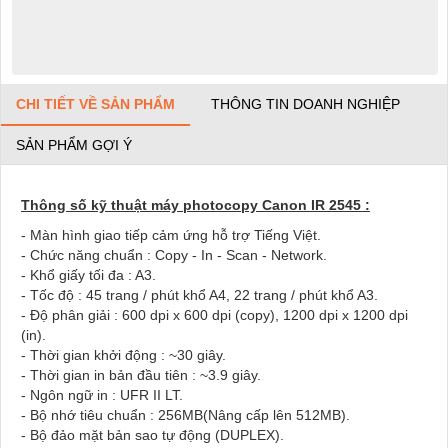
CHI TIẾT VỀ SẢN PHẨM
THÔNG TIN DOANH NGHIỆP
SẢN PHẨM GỢI Ý
Thông số kỹ thuật máy photocopy Canon IR 2545 :
- Màn hình giao tiếp cảm ứng hỗ trợ Tiếng Việt.
- Chức năng chuẩn : Copy - In - Scan - Network.
- Khổ giấy tối đa : A3.
- Tốc độ : 45 trang / phút khổ A4, 22 trang / phút khổ A3.
- Độ phân giải : 600 dpi x 600 dpi (copy), 1200 dpi x 1200 dpi
(in).
- Thời gian khởi động : ~30 giây.
- Thời gian in bản đầu tiên : ~3.9 giây.
- Ngôn ngữ in : UFR II LT.
- Bộ nhớ tiêu chuẩn : 256MB(Nâng cấp lên 512MB).
- Bộ đảo mặt bản sao tự động (DUPLEX).