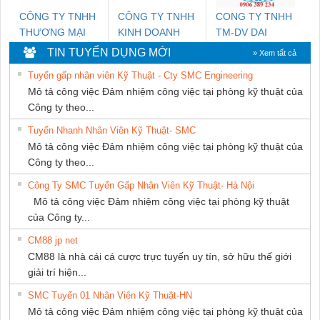
CÔNG TY TNHH
CÔNG TY TNHH
CONG TY TNHH
THƯƠNG MẠI
KINH DOANH
TM-DV DAI
DỊCH VỤ KỸ
DỊCH VỤ XNK
DONG THANH
TIN TUYỂN DỤNG MỚI
» Xem tất cả
THUẬT ĐIỆN CƠ
PHƯƠNG NAM
Tuyển gấp nhân viên Kỹ Thuật - Cty SMC Engineering
GIA HƯNG PHÁT
Mô tả công việc Đảm nhiệm công việc tại phòng kỹ thuật của
Công ty theo...
Tuyển Nhanh Nhân Viên Kỹ Thuật- SMC
Mô tả công việc Đảm nhiệm công việc tại phòng kỹ thuật của
Công ty theo...
Công Ty SMC Tuyển Gấp Nhân Viên Kỹ Thuật- Hà Nội
Mô tả công việc Đảm nhiệm công việc tại phòng kỹ thuật
của Công ty...
CM88 jp net
CM88 là nhà cái cá cược trực tuyến uy tín, sở hữu thế giới
giải trí hiện...
SMC Tuyển 01 Nhân Viên Kỹ Thuật-HN
Mô tả công việc Đảm nhiệm công việc tại phòng kỹ thuật của