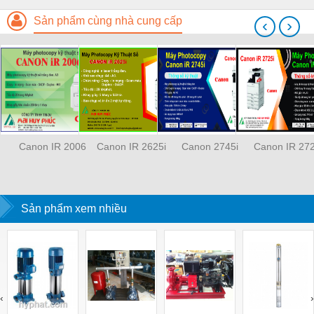
Sản phẩm cùng nhà cung cấp
‹
›
Canon IR 2006
Canon IR 2625i
Canon 2745i
Canon IR 272
Sản phẩm xem nhiều
‹
›