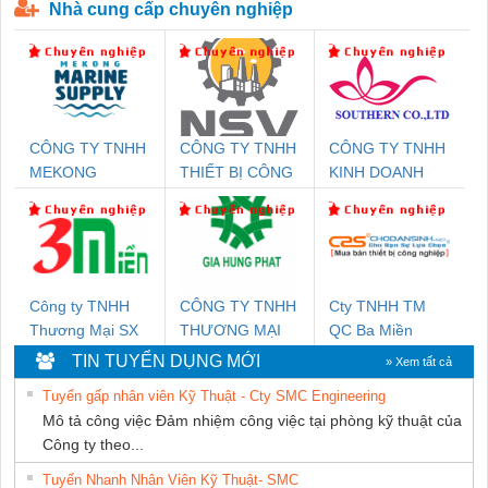
Nhà cung cấp chuyên nghiệp
CÔNG TY TNHH
CÔNG TY TNHH
CÔNG TY TNHH
MEKONG
THIẾT BỊ CÔNG
KINH DOANH
MARINE SUPPLY
NGHIỆP NIHON
DỊCH VỤ XNK
SETSUBI VIỆT
PHƯƠNG NAM
NAM
Công ty TNHH
CÔNG TY TNHH
Cty TNHH TM
Thương Mại SX
THƯƠNG MẠI
QC Ba Miền
Ba Miền
DỊCH VỤ KỸ
TIN TUYỂN DỤNG MỚI
» Xem tất cả
THUẬT ĐIỆN CƠ
Tuyển gấp nhân viên Kỹ Thuật - Cty SMC Engineering
GIA HƯNG
Mô tả công việc Đảm nhiệm công việc tại phòng kỹ thuật của
PHÁT
Công ty theo...
Tuyển Nhanh Nhân Viên Kỹ Thuật- SMC