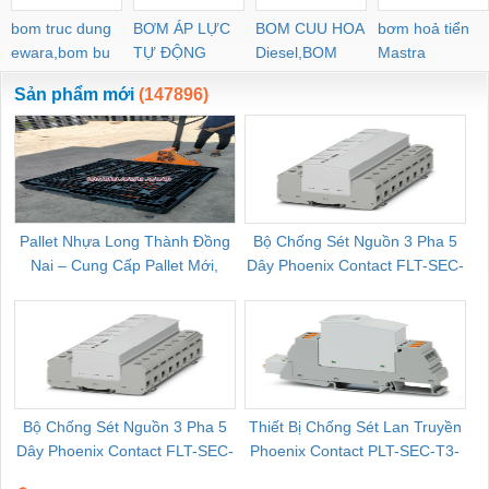
bom truc dung
BƠM ÁP LỰC
BOM CUU HOA
bơm hoả tiển
ewara,bom bu
TỰ ĐỘNG
Diesel,BOM
Mastra
ewara
CHUA CHAY
Sản phẩm mới
(147896)
Pallet Nhựa Long Thành Đồng
Bộ Chống Sét Nguồn 3 Pha 5
Nai – Cung Cấp Pallet Mới,
Dây Phoenix Contact FLT-SEC-
C
Pallet Cũ Giá Tốt
P-T1-3S-264/50-FM - 2909589
Bộ Chống Sét Nguồn 3 Pha 5
Thiết Bị Chống Sét Lan Truyền
B
Dây Phoenix Contact FLT-SEC-
Phoenix Contact PLT-SEC-T3-
P-T1-3S-440/35-FM - 2908264
230-FM-PT - 2907928