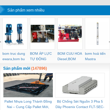
Sản phẩm xem nhiều
‹
›
bom truc dung
BƠM ÁP LỰC
BOM CUU HOA
bơm hoả tiển
ewara,bom bu
TỰ ĐỘNG
Diesel,BOM
Mastra
ewara
CHUA CHAY
Sản phẩm mới
(147896)
Pallet Nhựa Long Thành Đồng
Bộ Chống Sét Nguồn 3 Pha 5
Nai – Cung Cấp Pallet Mới,
Dây Phoenix Contact FLT-SEC-
C