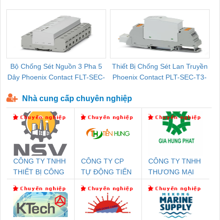
Pallet Cũ Giá Tốt
P-T1-3S-264/50-FM - 2909589
Bộ Chống Sét Nguồn 3 Pha 5
Thiết Bị Chống Sét Lan Truyền
B
Dây Phoenix Contact FLT-SEC-
Phoenix Contact PLT-SEC-T3-
P-T1-3S-440/35-FM - 2908264
230-FM-PT - 2907928
Nhà cung cấp chuyên nghiệp
CÔNG TY TNHH
CÔNG TY CP
CÔNG TY TNHH
THIẾT BỊ CÔNG
TỰ ĐỘNG TIẾN
THƯƠNG MẠI
NGHIỆP NIHON
HƯNG
DỊCH VỤ KỸ
SETSUBI VIỆT
THUẬT ĐIỆN CƠ
NAM
GIA HƯNG
PHÁT