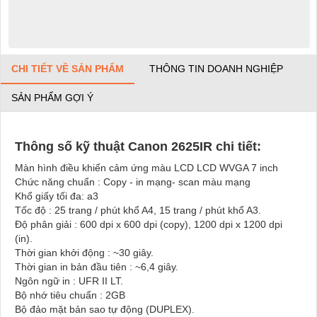
CHI TIẾT VỀ SẢN PHẨM
THÔNG TIN DOANH NGHIỆP
SẢN PHẨM GỢI Ý
Thông số kỹ thuật Canon 2625IR chi tiết:
Màn hình điều khiển cảm ứng màu LCD LCD WVGA 7 inch
Chức năng chuẩn : Copy - in mạng- scan màu mạng
Khổ giấy tối đa: a3
Tốc độ : 25 trang / phút khổ A4, 15 trang / phút khổ A3.
Độ phân giải : 600 dpi x 600 dpi (copy), 1200 dpi x 1200 dpi
(in).
Thời gian khởi động : ~30 giây.
Thời gian in bản đầu tiên : ~6,4 giây.
Ngôn ngữ in : UFR II LT.
Bộ nhớ tiêu chuẩn : 2GB
Bộ đảo mặt bản sao tự động (DUPLEX).