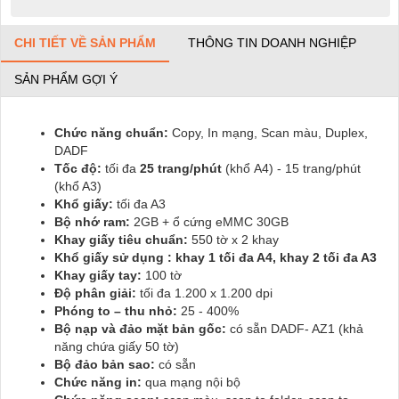
CHI TIẾT VỀ SẢN PHẨM
THÔNG TIN DOANH NGHIỆP
SẢN PHẨM GỢI Ý
Chức năng chuẩn:
Copy, In mạng, Scan màu, Duplex,
DADF
Tốc độ:
tối đa
25 trang/phút
(khổ A4) - 15 trang/phút
(khổ A3)
Khổ giấy:
tối đa A3
Bộ nhớ ram:
2GB + ổ cứng eMMC 30GB
Khay giấy tiêu chuẩn:
550 tờ x 2 khay
Khổ giấy sử dụng : khay 1 tối đa A4, khay 2 tối đa A3
Khay giấy tay:
100 tờ
Độ phân giải:
tối đa 1.200 x 1.200 dpi
Phóng to – thu nhỏ:
25 - 400%
Bộ nạp và đảo mặt bản gốc:
có sẵn DADF- AZ1 (khả
năng chứa giấy 50 tờ)
Bộ đảo bản sao:
có sẵn
Chức năng in:
qua mạng nội bộ