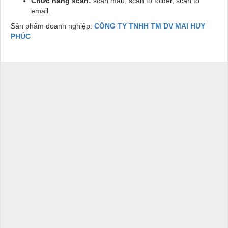
Chức năng scan:
scan màu, scan to folder, scan to
email.
Sản phẩm doanh nghiệp:
CÔNG TY TNHH TM DV MAI HUY
PHÚC