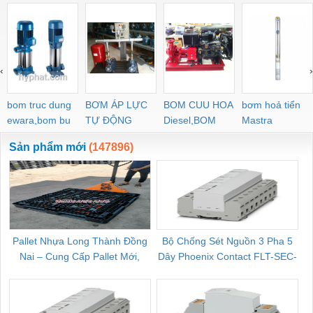
‹
›
bom truc dung
BƠM ÁP LỰC
BOM CUU HOA
bơm hoả tiển
ewara,bom bu
TỰ ĐỘNG
Diesel,BOM
Mastra
ewara
CHUA CHAY
Sản phẩm mới
(147896)
Pallet Nhựa Long Thành Đồng
Bộ Chống Sét Nguồn 3 Pha 5
Nai – Cung Cấp Pallet Mới,
Dây Phoenix Contact FLT-SEC-
C
Pallet Cũ Giá Tốt
P-T1-3S-264/50-FM - 2909589