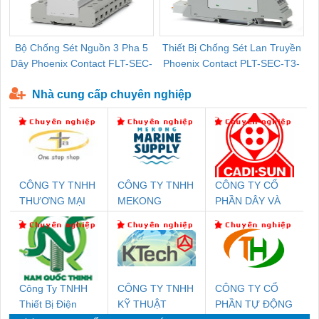
Bộ Chống Sét Nguồn 3 Pha 5
Thiết Bị Chống Sét Lan Truyền
B
Dây Phoenix Contact FLT-SEC-
Phoenix Contact PLT-SEC-T3-
P-T1-3S-440/35-FM - 2908264
230-FM-PT - 2907928
Nhà cung cấp chuyên nghiệp
CÔNG TY TNHH
CÔNG TY TNHH
CÔNG TY CỔ
THƯƠNG MẠI
MEKONG
PHẦN DÂY VÀ
THIÊN ÂN VIỆT
MARINE
CÁP ĐIỆN
NAM
SUPPLY
THƯỢNG ĐÌNH
Công Ty TNHH
CÔNG TY TNHH
CÔNG TY CỔ
Thiết Bị Điện
KỸ THUẬT
PHẦN TỰ ĐỘNG