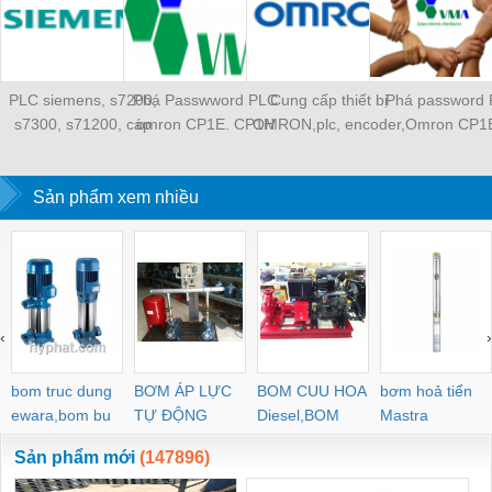
PLC siemens, s7200,
Phá Passwword PLC
Cung cấp thiết bị
Phá password
s7300, s71200, cáp
omron CP1E. CP1H
OMRON,plc, encoder,
Omron CP1
nạp
cổng USB
cảm biến, bộ nguồn
Sản phẩm xem nhiều
‹
›
bom truc dung
BƠM ÁP LỰC
BOM CUU HOA
bơm hoả tiển
ewara,bom bu
TỰ ĐỘNG
Diesel,BOM
Mastra
ewara
CHUA CHAY
Sản phẩm mới
(147896)