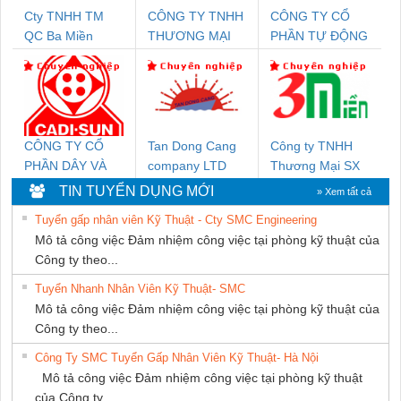
Cty TNHH TM
CÔNG TY TNHH
CÔNG TY CỔ
QC Ba Miền
THƯƠNG MẠI
PHẦN TỰ ĐỘNG
THIÊN ÂN VIỆT
TIẾN HƯNG
NAM
CÔNG TY CỔ
Tan Dong Cang
Công ty TNHH
PHẦN DÂY VÀ
company LTD
Thương Mại SX
CÁP ĐIỆN
Ba Miền
TIN TUYỂN DỤNG MỚI
» Xem tất cả
THƯỢNG ĐÌNH
Tuyển gấp nhân viên Kỹ Thuật - Cty SMC Engineering
Mô tả công việc Đảm nhiệm công việc tại phòng kỹ thuật của
Công ty theo...
Tuyển Nhanh Nhân Viên Kỹ Thuật- SMC
Mô tả công việc Đảm nhiệm công việc tại phòng kỹ thuật của
Công ty theo...
Công Ty SMC Tuyển Gấp Nhân Viên Kỹ Thuật- Hà Nội
Mô tả công việc Đảm nhiệm công việc tại phòng kỹ thuật
của Công ty...