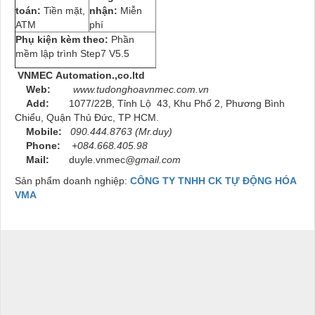
toán:
Tiền mặt,
nhận:
Miễn
ATM
phí
Phụ kiện kèm theo:
Phần
mềm lập trình Step7 V5.5
VNMEC Automation.,co.ltd
Web:
www.tudonghoavnmec.com.vn
Add:
1077/22B, Tỉnh Lộ 43, Khu Phố 2, Phương Bình
Chiểu, Quận Thủ Đức, TP HCM.
Mobile:
090.444.8763 (Mr.duy)
Phone:
+084.668.405.98
Mail:
duyle.vnmec
@gmail.com
Sản phẩm doanh nghiệp:
CÔNG TY TNHH CK TỰ ĐỘNG HÓA
VMA