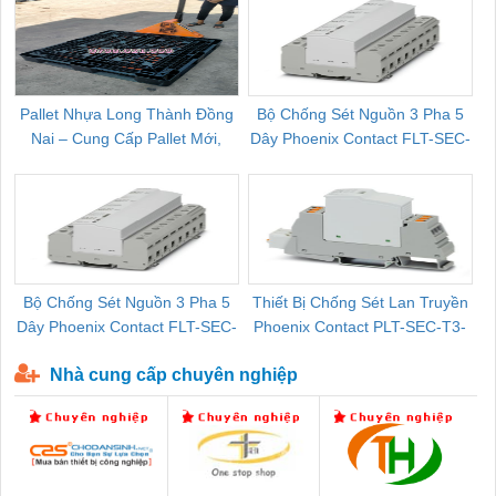
Pallet Nhựa Long Thành Đồng
Bộ Chống Sét Nguồn 3 Pha 5
Nai – Cung Cấp Pallet Mới,
Dây Phoenix Contact FLT-SEC-
C
Pallet Cũ Giá Tốt
P-T1-3S-264/50-FM - 2909589
Bộ Chống Sét Nguồn 3 Pha 5
Thiết Bị Chống Sét Lan Truyền
B
Dây Phoenix Contact FLT-SEC-
Phoenix Contact PLT-SEC-T3-
P-T1-3S-440/35-FM - 2908264
230-FM-PT - 2907928
Nhà cung cấp chuyên nghiệp