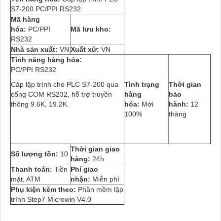
S7-200 PC/PPI RS232
Mã hàng
hóa:
PC/PPI
Mã lưu kho:
RS232
Nhà sản xuất:
VN
Xuất xứ:
VN
Tính năng hàng hóa:
PC/PPI RS232
Cáp lập trình cho PLC S7-200 qua
Tình trạng
Thời gian
cổng COM RS232, hỗ trợ truyền
hàng
bảo
thông 9.6K, 19.2K.
hóa:
Mới
hành:
12
100%
tháng
Thời gian giao
Số lượng tồn:
10
hàng:
24h
Thanh toán:
Tiền
Phí giao
mặt, ATM
nhận:
Miễn phí
Phụ kiện kèm theo:
Phần mềm lập
trình Step7 Microwin V4.0