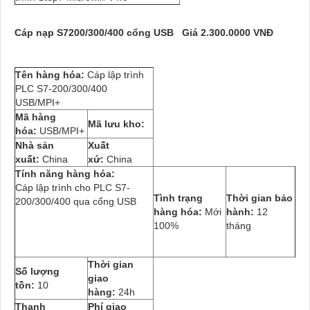
Cáp nạp S7200/300/400 cổng USB
Giá 2.300.0000 VNĐ
Tên hàng hóa:
Cáp lập trình
PLC S7-200/300/400
USB/MPI+
Mã hàng
Mã lưu kho:
hóa:
USB/MPI+
Nhà sản
Xuất
xuất:
China
xứ:
China
Tính năng hàng hóa:
Cáp lập trình cho PLC S7-
Tình trạng
Thời gian bảo
200/300/400 qua cổng USB
hàng hóa:
Mới
hành:
12
100%
tháng
Thời gian
Số lượng
giao
tồn:
10
hàng:
24h
Thanh
Phí giao