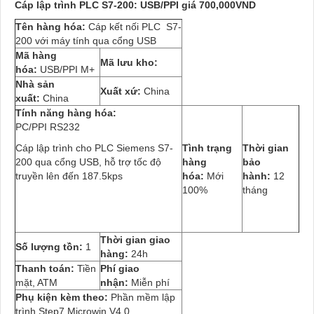
Cáp lập trình PLC S7-200: USB/PPI giá 700,000VND
Tên hàng hóa:
Cáp kết nối PLC S7-
200 với máy tính qua cổng USB
Mã hàng
Mã lưu kho:
hóa:
USB/PPI M+
Nhà sản
Xuất xứ:
China
xuất:
China
Tính năng hàng hóa:
PC/PPI RS232
Cáp lập trình cho PLC Siemens S7-
Tình trạng
Thời gian
200 qua cổng USB, hỗ trợ tốc độ
hàng
bảo
truyền lên đến 187.5kps
hóa:
Mới
hành:
12
100%
tháng
Thời gian giao
Số lượng tồn:
1
hàng:
24h
Thanh toán:
Tiền
Phí giao
mặt, ATM
nhận:
Miễn phí
Phụ kiện kèm theo:
Phần mềm lập
trình Step7 Microwin V4.0