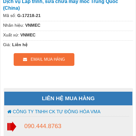
Dịch vụ Lâp trình, sửa chữa máy móc Trung Quốc
(China)
Mã số:
G-17218-21
Nhãn hiệu:
VNMEC
Xuất xứ:
VNMEC
Giá:
Liên hệ
EMAIL MUA HÀNG
LIÊN HỆ MUA HÀNG
CÔNG TY TNHH CK TỰ ĐỘNG HÓA VMA
090.444.8763