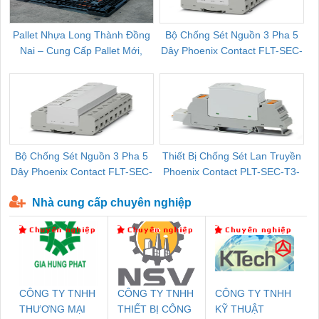
Pallet Nhựa Long Thành Đồng
Bộ Chống Sét Nguồn 3 Pha 5
Nai – Cung Cấp Pallet Mới,
Dây Phoenix Contact FLT-SEC-
C
Pallet Cũ Giá Tốt
P-T1-3S-264/50-FM - 2909589
Bộ Chống Sét Nguồn 3 Pha 5
Thiết Bị Chống Sét Lan Truyền
B
Dây Phoenix Contact FLT-SEC-
Phoenix Contact PLT-SEC-T3-
P-T1-3S-440/35-FM - 2908264
230-FM-PT - 2907928
Nhà cung cấp chuyên nghiệp
CÔNG TY TNHH
CÔNG TY TNHH
CÔNG TY TNHH
THƯƠNG MẠI
THIẾT BỊ CÔNG
KỸ THUẬT