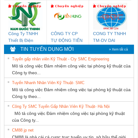
DỊCH VỤ KỸ
NGHIỆP NIHON
KTECH VIỆT
THUẬT ĐIỆN CƠ
SETSUBI VIỆT
NAM
GIA HƯNG PHÁT
NAM
Công Ty TNHH
CÔNG TY CP
CONG TY TNHH
Thiết Bị Điện
TỰ ĐỘNG TIẾN
TM-DV DAI
Nam Quốc Thịnh
HƯNG
DONG THANH
TIN TUYỂN DỤNG MỚI
» Xem tất cả
Tuyển gấp nhân viên Kỹ Thuật - Cty SMC Engineering
Mô tả công việc Đảm nhiệm công việc tại phòng kỹ thuật của
Công ty theo...
Tuyển Nhanh Nhân Viên Kỹ Thuật- SMC
Mô tả công việc Đảm nhiệm công việc tại phòng kỹ thuật của
Công ty theo...
Công Ty SMC Tuyển Gấp Nhân Viên Kỹ Thuật- Hà Nội
Mô tả công việc Đảm nhiệm công việc tại phòng kỹ thuật
của Công ty...
CM88 jp net
CM88 là nhà cái cá cược trực tuyến uy tín, sở hữu thế giới