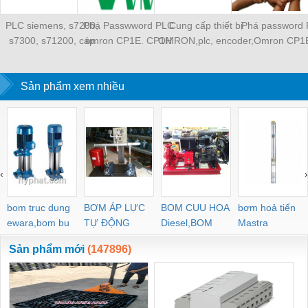
PLC siemens, s7200,
Phá Passwword PLC
Cung cấp thiết bị
Phá password
s7300, s71200, cáp
omron CP1E. CP1H
OMRON,plc, encoder,
Omron CP1
nạp
cổng USB
cảm biến, bộ nguồn
Sản phẩm xem nhiều
‹
›
bom truc dung
BƠM ÁP LỰC
BOM CUU HOA
bơm hoả tiển
ewara,bom bu
TỰ ĐỘNG
Diesel,BOM
Mastra
ewara
CHUA CHAY
Sản phẩm mới
(147896)