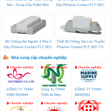
Nai – Cung Cấp Pallet Mới,
Dây Phoenix Contact FLT-SEC-
C
Pallet Cũ Giá Tốt
P-T1-3S-264/50-FM - 2909589
Bộ Chống Sét Nguồn 3 Pha 5
Thiết Bị Chống Sét Lan Truyền
B
Dây Phoenix Contact FLT-SEC-
Phoenix Contact PLT-SEC-T3-
P-T1-3S-440/35-FM - 2908264
230-FM-PT - 2907928
Nhà cung cấp chuyên nghiệp
CÔNG TY TNHH
Công Ty TNHH
CÔNG TY TNHH
KINH DOANH
Thiết Bị Điện
MEKONG
DỊCH VỤ XNK
Nam Quốc Thịnh
MARINE
PHƯƠNG NAM
SUPPLY