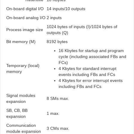
On-board digital I/O
14 inputs/10 outputs
On-board analog I/O
2 inputs
1024 bytes of inputs (I)/1024 bytes of
Process image size
outputs (Q)
Bit memory (M)
8192 bytes
16 Kbytes for startup and program
cycle (including associated FBs and
FCs)
Temporary (local)
4 Kbytes for standard interrupt
memory
events including FBs and FCs
4 Kbytes for error interrupt events
including FBs and FCs
Signal modules
8 SMs max.
expansion
SB, CB, BB
1 max.
expansion
Communication
3 CMs max.
module expansion