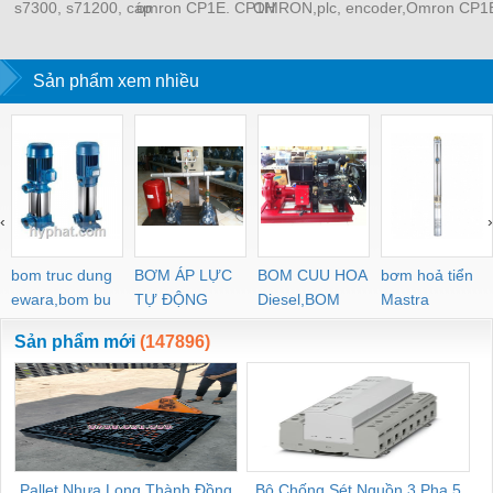
s7300, s71200, cáp
omron CP1E. CP1H
OMRON,plc, encoder,
Omron CP1
nạp
cổng USB
cảm biến, bộ nguồn
Sản phẩm xem nhiều
‹
›
bom truc dung
BƠM ÁP LỰC
BOM CUU HOA
bơm hoả tiển
ewara,bom bu
TỰ ĐỘNG
Diesel,BOM
Mastra
ewara
CHUA CHAY
Sản phẩm mới
(147896)
Pallet Nhựa Long Thành Đồng
Bộ Chống Sét Nguồn 3 Pha 5