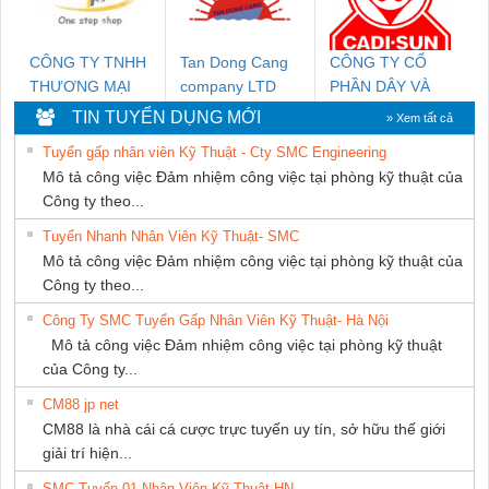
CÔNG TY TNHH
Tan Dong Cang
CÔNG TY CỔ
THƯƠNG MẠI
company LTD
PHẦN DÂY VÀ
THIÊN ÂN VIỆT
CÁP ĐIỆN
TIN TUYỂN DỤNG MỚI
» Xem tất cả
NAM
THƯỢNG ĐÌNH
Tuyển gấp nhân viên Kỹ Thuật - Cty SMC Engineering
Mô tả công việc Đảm nhiệm công việc tại phòng kỹ thuật của
Công ty theo...
Tuyển Nhanh Nhân Viên Kỹ Thuật- SMC
Mô tả công việc Đảm nhiệm công việc tại phòng kỹ thuật của
Công ty theo...
Công Ty SMC Tuyển Gấp Nhân Viên Kỹ Thuật- Hà Nội
Mô tả công việc Đảm nhiệm công việc tại phòng kỹ thuật
của Công ty...
CM88 jp net
CM88 là nhà cái cá cược trực tuyến uy tín, sở hữu thế giới
giải trí hiện...
SMC Tuyển 01 Nhân Viên Kỹ Thuật-HN