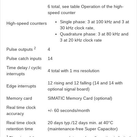
6 total, see table Operation of the high-
speed counter
Single phase: 3 at 100 kHz and 3 at
High-speed counters
30 kHz clock rate,
Quadrature phase: 3 at 80 kHz and
3 at 20 kHz clock rate
2
Pulse outputs
4
Pulse catch inputs
14
Time delay / cyclic
4 total with 1 ms resolution
interrupts
12 rising and 12 falling (14 and 14 with
Edge interrupts
optional signal board)
Memory card
SIMATIC Memory Card (optional)
Real time clock
+/- 60 seconds/month
accuracy
Real time clock
20 days typ./12 days min. at 40°C
retention time
(maintenance-free Super Capacitor)
1