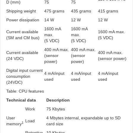
D (mm)
75
75
Shipping weight
475 grams
435 grams
415 grams
Power dissipation
14 W
12 W
12 W
1600 mA
1600 mA
Current available
1600 mA max.
max.
max.
(SM and CM bus)
(5 VDC)
(5 VDC)
(5 VDC)
400 mA max.
400 mA max.
Current available
400 mA max.
(sensor
(sensor
(24 VDC)
(sensor power)
power)
power)
Digital input current
4 mA/input
4 mA/input
4 mA/input
consumption
used
used
used
(24VDC)
Table: CPU features
Technical data
Description
Work
75 Kbytes
User
4 Mbytes internal, expandable up to SD
Load
1
memory
card size
Retentive
10 Kbytes