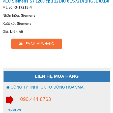
PLC Siemens S7 1200 cpu 1214C 6ES7214 1HG31 0XB0
Mã số:
G-17218-4
Nhãn hiệu:
Siemens
Xuất xứ:
Siemens
Giá:
Liên hệ
EMAIL MUA HÀNG
LIÊN HỆ MUA HÀNG
CÔNG TY TNHH CK TỰ ĐỘNG HÓA VMA
090.444.8763
eplan.vn