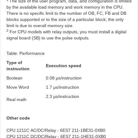
The size of the user program, data, and configuration is limited
by the available load memory and work memory in the CPU.
There is no specific limit to the number of OB, FC, FB and DB
blocks supported or to the size of a particular block; the only
limit is due to overall memory size.
2
For CPU models with relay outputs, you must install a digital
signal board (SB) to use the pulse outputs.
Table: Performance
Type of
Execution speed
instruction
Boolean
0.08 μs/instruction
Move Word
1.7 μs/instruction
2.3 μs/instruction
Real math
Other code
CPU 1211C AC/DC/Relay - 6ES7 211-1BE31-0XB0
CPU 1211C DC/DC/Relay - 6ES7 211-1HE31-0XB0