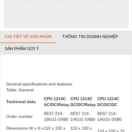
CHI TIẾT VỀ SẢN PHẨM
THÔNG TIN DOANH NGHIỆP
SẢN PHẨM GỢI Ý
General specifications and features
Table: General
CPU 1214C
CPU 1214C
CPU 1214C
Technical data
AC/DC/Relay
DC/DC/Relay
DC/DC/DC
6ES7 214-
6ES7 214-
6ES7 214-
Order number
1BG31-0XB0
1HG31-0XB0
1AG31-0XB0
Dimensions W x H x
110 x 100 x
110 x 100 x
110 x 100 x 75