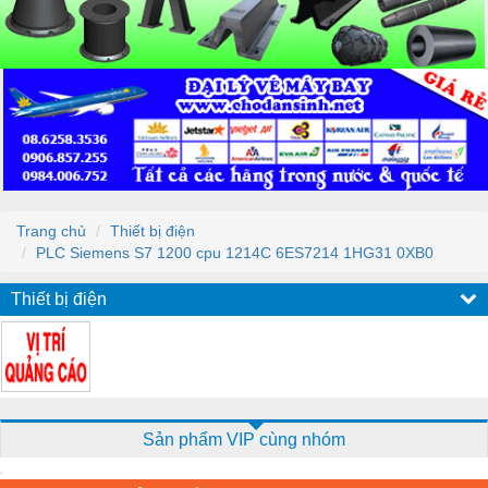
Trang chủ
Thiết bị điện
PLC Siemens S7 1200 cpu 1214C 6ES7214 1HG31 0XB0
Thiết bị điện
Sản phẩm VIP cùng nhóm