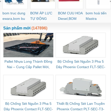
‹
›
POC-C PL-C
bom truc dung
BƠM ÁP LỰC
BOM CUU HOA
bơm hoả tiển
ewara,bom bu
TỰ ĐỘNG
Diesel,BOM
Mastra
ewara
CHUA CHAY
Sản phẩm mới
(147896)
Pallet Nhựa Long Thành Đồng
Bộ Chống Sét Nguồn 3 Pha 5
Nai – Cung Cấp Pallet Mới,
Dây Phoenix Contact FLT-SEC-
C
Pallet Cũ Giá Tốt
P-T1-3S-264/50-FM - 2909589
Bộ Chống Sét Nguồn 3 Pha 5
Thiết Bị Chống Sét Lan Truyền
B
Dây Phoenix Contact FLT-SEC-
Phoenix Contact PLT-SEC-T3-