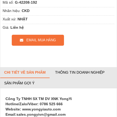
Mã số:
G-42208-192
Nhãn hiệu:
CKD
Xuất xứ:
NHẬT
Giá:
Liên hệ
EMAIL MUA HÀNG
CHI TIẾT VỀ SẢN PHẨM
THÔNG TIN DOANH NGHIỆP
SẢN PHẨM GỢI Ý
Công Ty TNHH SX TM DV XNK YongYi
Hotline/Zalo/Viber: 0786 525 666
Website: www.yongyiauto.com
Email:sales.yongyivn@gmail.com