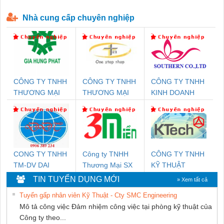
P-T1-3S-440/35-FM - 2908264
230-FM-PT - 2907928
Nhà cung cấp chuyên nghiệp
CÔNG TY TNHH
CÔNG TY TNHH
CÔNG TY TNHH
THƯƠNG MẠI
THƯƠNG MẠI
KINH DOANH
DỊCH VỤ KỸ
THIÊN ÂN VIỆT
DỊCH VỤ XNK
THUẬT ĐIỆN CƠ
NAM
PHƯƠNG NAM
GIA HƯNG PHÁT
CONG TY TNHH
Công ty TNHH
CÔNG TY TNHH
TM-DV DAI
Thương Mại SX
KỸ THUẬT
DONG THANH
Ba Miền
KTECH VIỆT
TIN TUYỂN DỤNG MỚI
» Xem tất cả
NAM
Tuyển gấp nhân viên Kỹ Thuật - Cty SMC Engineering
Mô tả công việc Đảm nhiệm công việc tại phòng kỹ thuật của
Công ty theo...