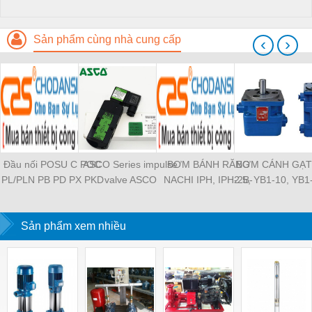
Sản phẩm cùng nhà cung cấp
‹
›
Đầu nối POSU C POC
ASCO Series impulse
BƠM BÁNH RĂNG
BƠM CÁNH GẠT
PL/PLN PB PD PX PKD
valve ASCO
NACHI IPH, IPH-2B-
2.5, YB1-10, YB1
PH PH2 PH3 PCF PLL
SCG353A043 ASCO
6.5-11, IPH-5B-40-21,
YB1-40/12.5, 
PLF PMF PTL SL SS
SCG353A044 ASCO
IPH-2A-5-11, IPH-5A-
100/16 YB1-40
SCA SAFS SASF HVFS
Sản phẩm xem nhiều
SCG353A047 ASCO
50, IPH-3A-13-LT-20,
YB1-16/12 YB1-
HVSF PU PV PE PY
SCG353A050 ASCO
IPH-5B-50-LT-11, IPH-
YB1-40/12 YB1-
PM PLM PZA PK PA
SCG353A051 ASCO
4A-32-LT-20, IPH-6B-
HVFF PLJ PYJ PP PG
SXE353.060
100-L-11, IPH-5A-40-
PEG PW PGJ PPGJ
11
PYJW SL-C PC-C