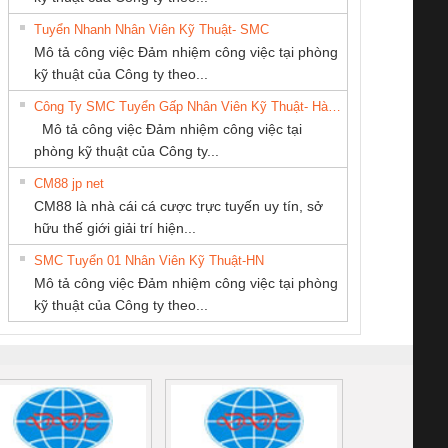
Tuyển Nhanh Nhân Viên Kỹ Thuật- SMC
CÔNG TY CP TỰ
CÔNG TY TNHH
Công ty TNHH
 Le An Toàn
Bộ giám sát chuỗi
Bộ giám sát dòng
Bộ ng
Mô tả công việc Đảm nhiệm công việc tại phòng
ĐỘNG TIẾN
KỸ THUẬT KTECH
Thương Mại SX
enix Contact
tấm pin
điện chuỗi
ray W
kỹ thuật của Công ty theo...
HƯNG
VIỆT NAM
Ba Miền
6960 – PSR-
TRANSCLINIC 16I+
TRANSCLINIC 16I+
BAS 
Công Ty SMC Tuyển Gấp Nhân Viên Kỹ Thuật- Hà Nội
SCP-
1K5 L (2433950000)
(2008130000)
(28
Mô tả công việc Đảm nhiệm công việc tại
/FSP/2X1/1X2
phòng kỹ thuật của Công ty...
CM88 jp net
CÔNG TY TNHH
CÔNG TY TNHH
CÔNG TY TNHH
CM88 là nhà cái cá cược trực tuyến uy tín, sở
THƯƠNG MẠI
MEKONG MARINE
KINH DOANH
iám sát chuỗi
Bộ chỉnh lưu nguồn
Nẹp nhôm chống
Bộ c
hữu thế giới giải trí hiện...
DỊCH VỤ KỸ
SUPPLY
DỊCH VỤ XNK
tấm pin
điện TRANSCLINIC
trơn Đà Nẵng
giám 
THUẬT ĐIỆN CƠ
PHƯƠNG NAM
SMC Tuyển 01 Nhân Viên Kỹ Thuật-HN
SCLINIC 16I+
BKE 1K5.4
Sola
GIA HƯNG PHÁT
Mô tả công việc Đảm nhiệm công việc tại phòng
 (2502520000)
(7791400879)2. Giá
TRAN
kỹ thuật của Công ty theo...
1K5.4