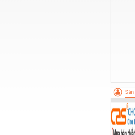
Nước-Vật tư thiết bị
Phốt cơ khí
Sắt, thép, inox các loại
Thí nghiệm-Trang thiết bị
Thiết bị chiếu sáng
Thiết bị chống sét
Thiết bị an ninh
Thiết bị công nghiệp
Sản 
Thiết bị công trình
Thiết bị điện
Thiết bị giáo dục
Thiết bị khác