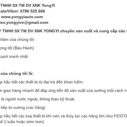
 TNHH SX TM DV XNK YongYi
Zalo/Viber: 0786 525 666
: www.yongyiauto.com
ales.yongyivn@gmail.com
TNHH SX TM DV XNK YONGYI chuyên sản xuất và cung cấp các thi
hâm của chúng tôi:
ợng tốt (Bảo Hành)
 cạnh tranh nhất
của chúng tôi là:
 hầu hết các thiết bị từ đại trà đến khan hiếm.
an giao hàng nhanh để đáp ứng tiến độ sản xuất của xưởng một cách 
 là người nước ngoài, thông thạo kỹ thuật.
 tiếp từ xưởng (các hãng)
p hầu hết các loại thiết bị khí nén và thủy lực các hãng lớn như F
thể 1 tuần hoặc sớm hơn)