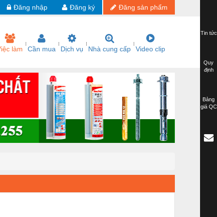
Đăng nhập
Đăng ký
Đăng sản phẩm
Tin tức
iệc làm
Cần mua
Dịch vụ
Nhà cung cấp
Video clip
Quy
định
Bảng
giá QC