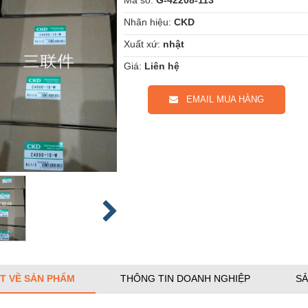
Nhãn hiệu:
CKD
Xuất xứ:
nhật
Giá:
Liên hệ
EMAIL MUA HÀNG
ẾT VỀ SẢN PHẨM
THÔNG TIN DOANH NGHIỆP
SẢ