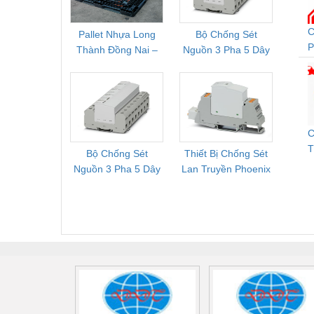
Vật liệu xây dựng
C
Pallet Nhựa Long
Bộ Chống Sét
Rơ Le 
Vòng bi - Bạc đạn
P
Thành Đồng Nai –
Nguồn 3 Pha 5 Dây
Phoe
C
Cung Cấp Pallet
Phoenix Contact
PSR-
Xe hơi - Phụ tùng
Mới, Pallet Cũ Giá
FLT-SEC-P-T1-3S-
1NC-
Xe máy - Phụ tùng
Tốt
264/50-FM -
2
2909589
Xe tải - phụ tùng
C
Y khoa - Trang thiết bị
T
Bộ Chống Sét
Thiết Bị Chống Sét
Bộ L
Nguồn 3 Pha 5 Dây
Lan Truyền Phoenix
Công
Phoenix Contact
Contact PLT-SEC-
Phoe
FLT-SEC-P-T1-3S-
T3-230-FM-PT -
QU
440/35-FM -
2907928
UPS/23
2908264
-