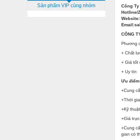
Sản phẩm VIP cùng nhóm
Công Ty
Dịch vụ - Thi công
Hotline/
Điện công nghiệp
Website
Email:s
Điện gia dụng
CÔNG TY 
Điện Lạnh
Phương c
Đóng tàu Thiết bị
+ Chất lư
+ Giá tốt
Đúc chính xác Thiết bị
+ Uy tín
Dụng cụ cầm tay
Ưu điểm 
Dụng cụ cắt gọt
+Cung cấp
Dụng cụ điện
+Thời gi
Dụng cụ đo
+Kỹ thuật
+Giá trực
Gỗ - Trang thiết bị
+Cung cấ
Hàn cắt - Thiết bị
gian có 