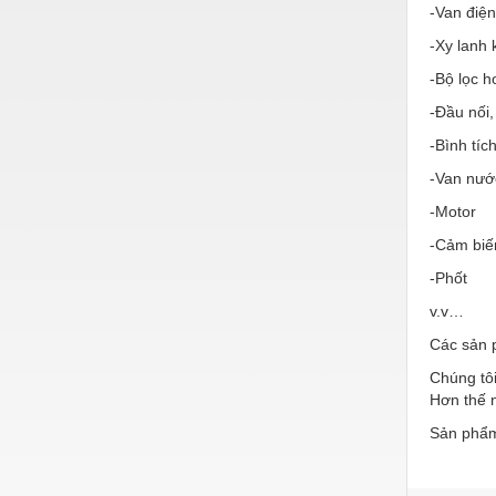
Hóa chất-Trang thiết bị
-Van điện
Kệ công nghiệp
-Xy lanh 
-Bộ lọc h
Khí nén - Thiết bị
-Đầu nối,
Khuôn mẫu - Phụ tùng
-Bình tíc
Lọc công nghiệp
-Van nướ
Máy công cụ - Phụ tùng
-Motor
Mỏ - Trang thiết bị
-Cảm biế
-Phốt
Mô tơ - Hộp số
v.v…
Môi trường - Thiết bị
Các sản 
Nâng hạ - Trang thiết bị
Chúng tôi
Hơn thế n
Nội - Ngoại thất - văn phòng
Sản phẩm
Nồi hơi - Trang thiết bị
Nông nghiệp - Thiết bị