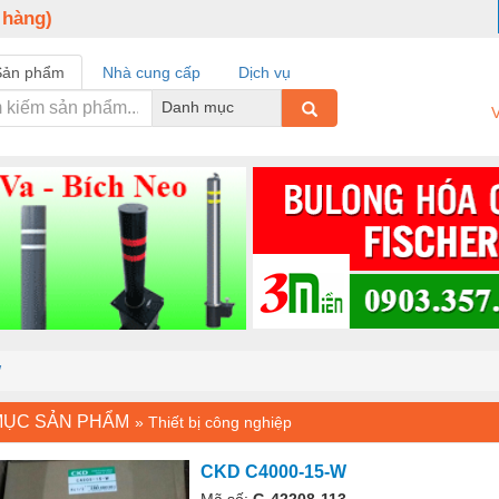
 hàng)
Sản phẩm
Nhà cung cấp
Dịch vụ
Danh mục
V
W
MỤC SẢN PHẨM
»
Thiết bị công nghiệp
CKD C4000-15-W
Mã số:
G-42208-113