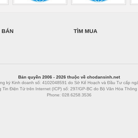
 BÁN
TÌM MUA
Bản quyền 2006 - 2026 thuộc về chodansinh.net
ng ký Kinh doanh số: 4102048591 do Sở Kế Hoạch và Đầu Tư cấp ng
ng Tin Điện Tử trên Internet (ICP) số: 297/GP-BC do Bộ Văn Hóa Thông
Phone: 028.6258.3536
Phòng trọ
|
https://bdsgroup.vn
https://kqxs123.com