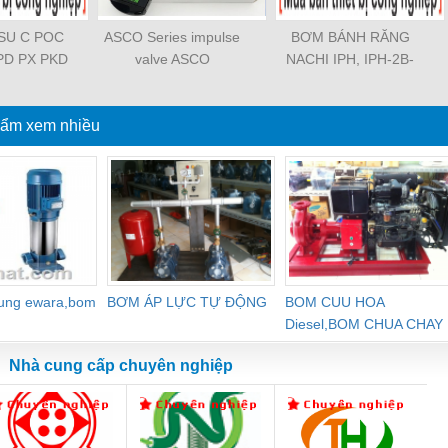
OSU C POC
ASCO Series impulse
BƠM BÁNH RĂNG
PD PX PKD
valve ASCO
NACHI IPH, IPH-2B-
3 PCF PLL
SCG353A043 ASCO
6.5-11, IPH-5B-40-21,
TL SL SS
SCG353A044 ASCO
IPH-2A-5-11, IPH-5A-
SASF HVFS
ẩm xem nhiều
SCG353A047 ASCO
50, IPH-3A-13-LT-20,
PV PE PY
SCG353A050 ASCO
IPH-5B-50-LT-11, IPH-
ZA PK PA
SCG353A051 ASCO
4A-32-LT-20, IPH-6B-
PYJ PP PG
SXE353.060
100-L-11, IPH-5A-40-
GJ PPGJ
11
-C PC-C
 PL-C
dung ewara,bom
BƠM ÁP LỰC TỰ ĐỘNG
BOM CUU HOA
Diesel,BOM CHUA CHAY
Nhà cung cấp chuyên nghiệp