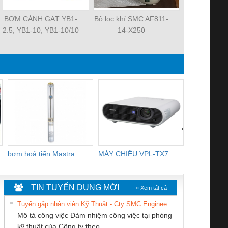
BƠM CÁNH GẠT YB1-
Bộ lọc khí SMC AF811-
Quạt tản nh
2.5, YB1-10, YB1-10/10
14-X250
MAT 3106KL-
YB1-40/12.5, YB1-
R2E225-RA
100/16 YB1-40/40,
R2E225-RA
YB1-16/12 YB1-6/6,
R2E225-RA
YB1-40/12 YB1-80/80
3106KL-0
›
bơm hoả tiển Mastra
MÁY CHIẾU VPL-TX7
BOM DINH
WHITE
TIN TUYỂN DỤNG MỚI
» Xem tất cả
Tuyển gấp nhân viên Kỹ Thuật - Cty SMC Engineering
Mô tả công việc Đảm nhiệm công việc tại phòng
kỹ thuật của Công ty theo...