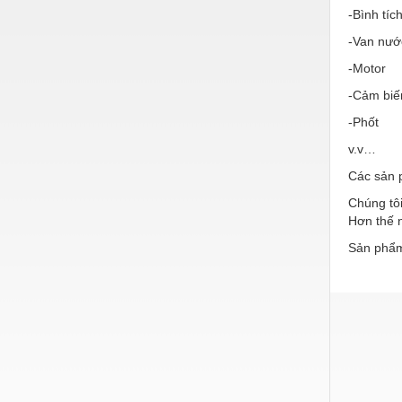
Hóa chất-Trang thiết bị
-Bình tíc
Kệ công nghiệp
-Van nướ
-Motor
Khí nén - Thiết bị
-Cảm biế
Khuôn mẫu - Phụ tùng
-Phốt
Lọc công nghiệp
v.v…
Máy công cụ - Phụ tùng
Các sản 
Mỏ - Trang thiết bị
Chúng tôi
Hơn thế n
Mô tơ - Hộp số
Sản phẩm
Môi trường - Thiết bị
Nâng hạ - Trang thiết bị
Nội - Ngoại thất - văn phòng
Nồi hơi - Trang thiết bị
Nông nghiệp - Thiết bị