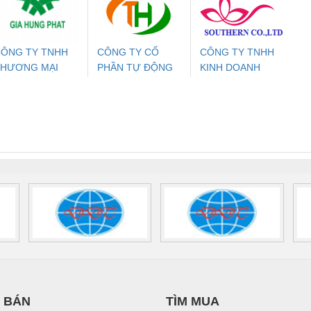
24DC-SP -
24UC/ESL4/3X1/1X2/B
PROFIBUS/12MB -
700578
- 2981059
2708863
24DC
ÔNG TY TNHH
CÔNG TY CỔ
CÔNG TY TNHH
THƯƠNG MẠI
PHẦN TỰ ĐỘNG
KINH DOANH
ưu Điện AC
Mô-đun Ắc Quy UPS
Rơ Le An Toàn
Bộ g
ỊCH VỤ KỸ
TIẾN HƯNG
DỊCH VỤ XNK
 Suất Cao
Phoenix Contact
Phoenix Contact
HUẬT ĐIỆN CƠ
PHƯƠNG NAM
nix Contact
QUINT-HP-
2981059 – PSR-
TRAN
IA HƯNG PHÁT
INT-HP-
BAT/PB/48DC/7.0AH/PT
SCP-
1K5 H
0AC/2.5KVA/PT
- 1133819
24UC/ESL4/3X1/1X2/B
 1136815
 BÁN
TÌM MUA