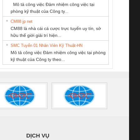
SCP-
1K5 L (2433950000)
(2008130000)
(28
Mô tả công việc Đảm nhiệm công việc tại
/FSP/2X1/1X2
phòng kỹ thuật của Công ty...
CM88 jp net
CÔNG TY TNHH
CÔNG TY CP TỰ
CÔNG TY CỔ
CM88 là nhà cái cá cược trực tuyến uy tín, sở
THIẾT BỊ CÔNG
ĐỘNG TIẾN
PHẦN DÂY VÀ
iám sát chuỗi
Bộ chỉnh lưu nguồn
Nẹp nhôm chống
Bộ c
hữu thế giới giải trí hiện...
NGHIỆP NIHON
HƯNG
CÁP ĐIỆN
tấm pin
điện TRANSCLINIC
trơn Đà Nẵng
giám 
SETSUBI VIỆT
THƯỢNG ĐÌNH
SMC Tuyển 01 Nhân Viên Kỹ Thuật-HN
SCLINIC 16I+
BKE 1K5.4
Sola
NAM
Mô tả công việc Đảm nhiệm công việc tại phòng
 (2502520000)
(7791400879)2. Giá
TRAN
kỹ thuật của Công ty theo...
1K5.4
DỊCH VỤ