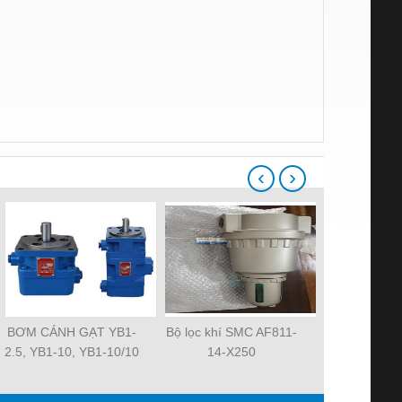
‹
›
BƠM CÁNH GẠT YB1-
Bộ lọc khí SMC AF811-
Quạt tản nh
2.5, YB1-10, YB1-10/10
14-X250
MAT 3106KL-
YB1-40/12.5, YB1-
R2E225-RA
100/16 YB1-40/40,
R2E225-RA