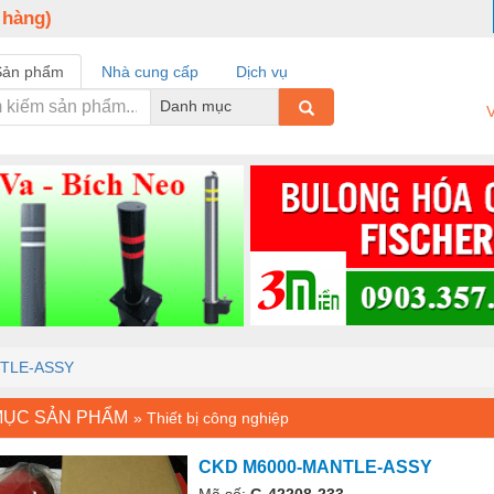
 hàng)
Sản phẩm
Nhà cung cấp
Dịch vụ
Danh mục
V
TLE-ASSY
MỤC SẢN PHẨM
»
Thiết bị công nghiệp
CKD M6000-MANTLE-ASSY
Mã số:
G-42208-233