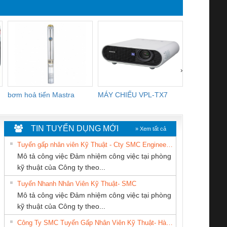
YB1-16/12 YB1-6/6,
R2E225-RA
YB1-40/12 YB1-80/80
3106KL-0
›
bơm hoả tiển Mastra
MÁY CHIẾU VPL-TX7
BOM DINH
WHITE
TIN TUYỂN DỤNG MỚI
» Xem tất cả
Tuyển gấp nhân viên Kỹ Thuật - Cty SMC Engineering
Mô tả công việc Đảm nhiệm công việc tại phòng
kỹ thuật của Công ty theo...
Tuyển Nhanh Nhân Viên Kỹ Thuật- SMC
Tan Dong Cang
CÔNG TY TNHH
CÔNG TY TNHH
 Le An Toàn
Bộ giám sát chuỗi
Bộ giám sát dòng
Bộ ng
Mô tả công việc Đảm nhiệm công việc tại phòng
company LTD
MEKONG MARINE
THƯƠNG MẠI
enix Contact
tấm pin
điện chuỗi
ray W
kỹ thuật của Công ty theo...
SUPPLY
THIÊN ÂN VIỆT
6960 – PSR-
TRANSCLINIC 16I+
TRANSCLINIC 16I+
BAS 
Công Ty SMC Tuyển Gấp Nhân Viên Kỹ Thuật- Hà Nội
NAM