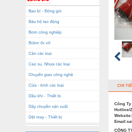
Bao bì - Đóng gói
Bảo hộ lao động
Bơm công nghiệp
Bùlon ốc vít
Cân các loại
Cao su, Nhựa các loại
Chuyển giao công nghệ
Cửa - kính các loại
CHI TI
Dầu khí - Thiết bị
Công Ty
Dây chuyền sản xuất
Hotline/
Website
Dệt may - Thiết bị
Email:s
Dầu mỡ công nghiệp
CÔNG TY 