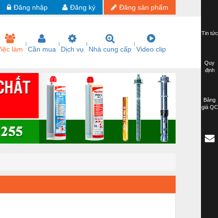
Đăng nhập
Đăng ký
Đăng sản phẩm
Tin tức
iệc làm
Cần mua
Dịch vụ
Nhà cung cấp
Video clip
Quy
định
Bảng
giá QC