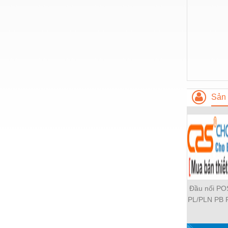
Nước-Vật tư thiết bị
Phốt cơ khí
Sắt, thép, inox các loại
Thí nghiệm-Trang thiết bị
Thiết bị chiếu sáng
Sản 
Thiết bị chống sét
Thiết bị an ninh
Thiết bị công nghiệp
Thiết bị công trình
Thiết bị điện
Đầu nối P
Thiết bị giáo dục
PL/PLN PB 
PH PH2 PH
Thiết bị khác
PLF PMF P