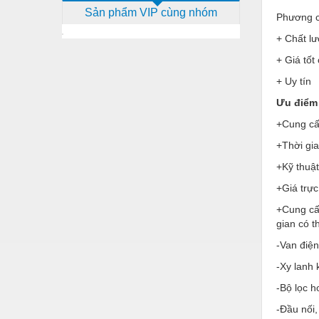
Sản phẩm VIP cùng nhóm
Dịch vụ - Thi công
Phương c
+ Chất lư
Điện công nghiệp
+ Giá tốt
Điện gia dụng
+ Uy tín
Điện Lạnh
Ưu điểm 
Đóng tàu Thiết bị
+Cung cấp
Đúc chính xác Thiết bị
+Thời gi
+Kỹ thuật
Dụng cụ cầm tay
+Giá trực
Dụng cụ cắt gọt
+Cung cấ
Dụng cụ điện
gian có 
-Van điện
Dụng cụ đo
-Xy lanh 
Gỗ - Trang thiết bị
-Bộ lọc h
Hàn cắt - Thiết bị
-Đầu nối,