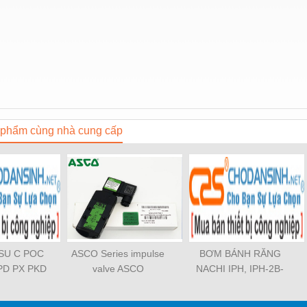
phẩm cùng nhà cung cấp
OSU C POC
ASCO Series impulse
BƠM BÁNH RĂNG
PD PX PKD
valve ASCO
NACHI IPH, IPH-2B-
3 PCF PLL
SCG353A043 ASCO
6.5-11, IPH-5B-40-21,
TL SL SS
SCG353A044 ASCO
IPH-2A-5-11, IPH-5A-