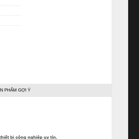
N PHẨM GỢI Ý
ết bị công nghiệp uy tín.