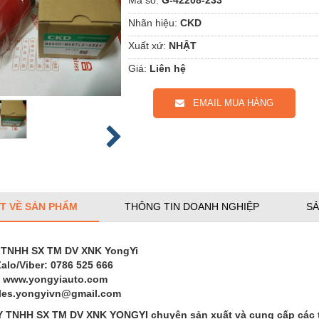
Nhãn hiệu:
CKD
Xuất xứ:
NHẬT
Giá:
Liên hệ
EMAIL MUA HÀNG
ẾT VỀ SẢN PHẨM
THÔNG TIN DOANH NGHIỆP
SẢ
 TNHH SX TM DV XNK YongYi
Zalo/Viber: 0786 525 666
: www.yongyiauto.com
ales.yongyivn@gmail.com
TNHH SX TM DV XNK YONGYI chuyên sản xuất và cung cấp các thi