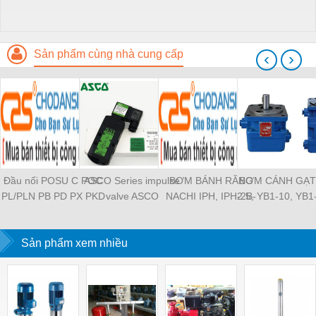
Sản phẩm cùng nhà cung cấp
‹
›
Đầu nối POSU C POC
ASCO Series impulse
BƠM BÁNH RĂNG
BƠM CÁNH GẠT
PL/PLN PB PD PX PKD
valve ASCO
NACHI IPH, IPH-2B-
2.5, YB1-10, YB1
PH PH2 PH3 PCF PLL
SCG353A043 ASCO
6.5-11, IPH-5B-40-21,
YB1-40/12.5, 
PLF PMF PTL SL SS
SCG353A044 ASCO
IPH-2A-5-11, IPH-5A-
100/16 YB1-40
SCA SAFS SASF HVFS
Sản phẩm xem nhiều
SCG353A047 ASCO
50, IPH-3A-13-LT-20,
YB1-16/12 YB1-
HVSF PU PV PE PY
SCG353A050 ASCO
IPH-5B-50-LT-11, IPH-
YB1-40/12 YB1-
PM PLM PZA PK PA
SCG353A051 ASCO
4A-32-LT-20, IPH-6B-
HVFF PLJ PYJ PP PG
SXE353.060
100-L-11, IPH-5A-40-
PEG PW PGJ PPGJ
11