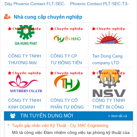
Dây Phoenix Contact FLT-SEC-
Phoenix Contact PLT-SEC-T3-
P-T1-3S-440/35-FM - 2908264
230-FM-PT - 2907928
Nhà cung cấp chuyên nghiệp
CÔNG TY TNHH
CÔNG TY CP
Tan Dong Cang
THƯƠNG MẠI
TỰ ĐỘNG TIẾN
company LTD
DỊCH VỤ KỸ
HƯNG
THUẬT ĐIỆN CƠ
GIA HƯNG PHÁT
CÔNG TY TNHH
CÔNG TY CỔ
CÔNG TY TNHH
KINH DOANH
PHẦN TỰ ĐỘNG
THIẾT BỊ CÔNG
DỊCH VỤ XNK
TIẾN HƯNG
NGHIỆP NIHON
TIN TUYỂN DỤNG MỚI
» Xem tất cả
PHƯƠNG NAM
SETSUBI VIỆT
Tuyển gấp nhân viên Kỹ Thuật - Cty SMC Engineering
NAM
Mô tả công việc Đảm nhiệm công việc tại phòng kỹ thuật của