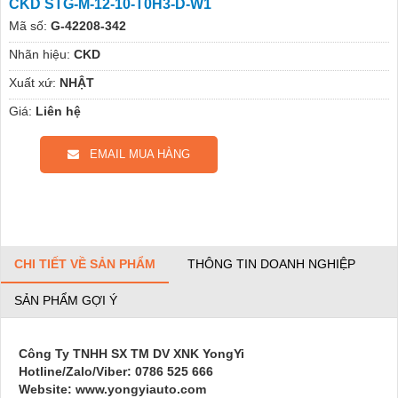
CKD STG-M-12-10-T0H3-D-W1
Mã số:
G-42208-342
Nhãn hiệu:
CKD
Xuất xứ:
NHẬT
Giá:
Liên hệ
EMAIL MUA HÀNG
CHI TIẾT VỀ SẢN PHẨM
THÔNG TIN DOANH NGHIỆP
SẢN PHẨM GỢI Ý
Công Ty TNHH SX TM DV XNK YongYi
Hotline/Zalo/Viber: 0786 525 666
Website: www.yongyiauto.com