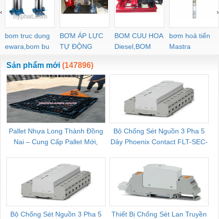
PYJW SL-C PC-C
‹
›
POC-C PL-C
bom truc dung
BƠM ÁP LỰC
BOM CUU HOA
bơm hoả tiển
ewara,bom bu
TỰ ĐỘNG
Diesel,BOM
Mastra
ewara
CHUA CHAY
Sản phẩm mới
(147896)
Pallet Nhựa Long Thành Đồng
Bộ Chống Sét Nguồn 3 Pha 5
Nai – Cung Cấp Pallet Mới,
Dây Phoenix Contact FLT-SEC-
C
Pallet Cũ Giá Tốt
P-T1-3S-264/50-FM - 2909589
Bộ Chống Sét Nguồn 3 Pha 5
Thiết Bị Chống Sét Lan Truyền
B