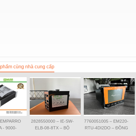
phẩm cùng nhà cung cấp
 EMPARRO
2828550000 – IE-SW-
7760051005 – EM220-
A - 9000-
ELB-08-8TX – BỘ
RTU-4DI2DO – ĐỒNG
62020 -
CHIA MẠNG 8 CỔNG
HỒ ĐO DÒNG ĐIỆN,