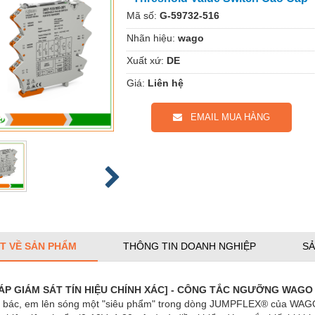
Mã số:
G-59732-516
Nhãn hiệu:
wago
Xuất xứ:
DE
Giá:
Liên hệ
EMAIL MUA HÀNG
ẾT VỀ SẢN PHẨM
THÔNG TIN DOANH NGHIỆP
SẢ
HÁP GIÁM SÁT TÍN HIỆU CHÍNH XÁC] - CÔNG TẮC NGƯỠNG WAGO 2
 bác, em lên sóng một "siêu phẩm" trong dòng JUMPFLEX® của WAGO