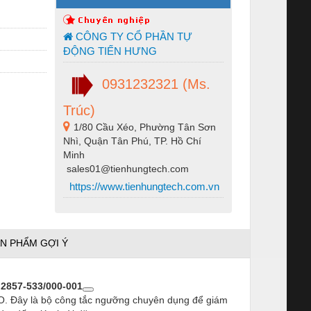
CÔNG TY CỔ PHẦN TỰ
ĐỘNG TIẾN HƯNG
0931232321 (Ms.
Trúc)
1/80 Cầu Xéo, Phường Tân Sơn
Nhì, Quận Tân Phú, TP. Hồ Chí
Minh
sales01@tienhungtech.com
https://www.tienhungtech.com.vn
N PHẨM GỢI Ý
857-533/000-001
. Đây là bộ công tắc ngưỡng chuyên dụng để giám