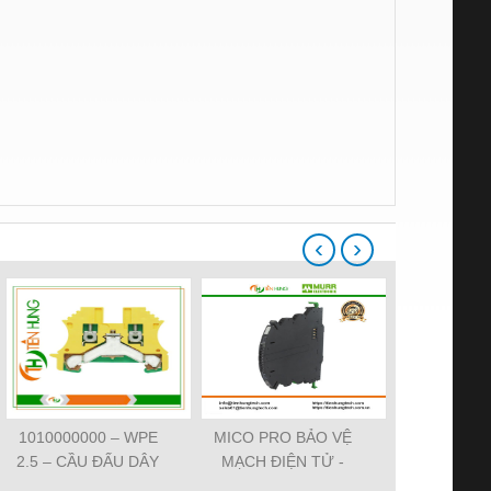
‹
›
1010000000 – WPE
MICO PRO BẢO VỆ
ĐẦU CẮM VA
2.5 – CẦU ĐẤU DÂY
MẠCH ĐIỆN TỬ -
7000-29021-
NỐI ĐẤT –
9000-41092-0101000 -
SVS VALV