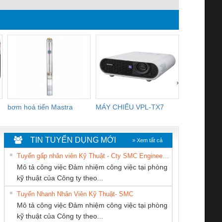
WEIDMULLER-
MICO PRO
FORM A 18M
TIENHUNGTECH
ELECTRONIC
WIREA
CIRCUIT
PROTECTION, 2
CHANNELS
›
bơm hoả tiển Mastra
MÁY CHIẾU VPL-TX7
BOM DINH
WHITE
TIN TUYỂN DỤNG MỚI
» Xem tất cả
Tuyển gấp nhân viên Kỹ Thuật - Cty SMC Engineering
Mô tả công việc Đảm nhiệm công việc tại phòng
kỹ thuật của Công ty theo...
Tuyển Nhanh Nhân Viên Kỹ Thuật- SMC
CÔNG TY TNHH
CÔNG TY TNHH
CÔNG TY TNHH
 Le An Toàn
Bộ giám sát chuỗi
Bộ giám sát dòng
Bộ ng
Mô tả công việc Đảm nhiệm công việc tại phòng
KINH DOANH
THIẾT BỊ CÔNG
THƯƠNG MẠI
enix Contact
tấm pin
điện chuỗi
ray W
kỹ thuật của Công ty theo...