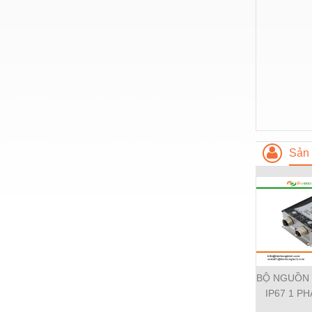
Hóa chất-Trang thiết bị
Kệ công nghiệp
Khí nén - Thiết bị
Khuôn mẫu - Phụ tùng
Lọc công nghiệp
Máy công cụ - Phụ tùng
Sản 
Mỏ - Trang thiết bị
Mô tơ - Hộp số
Môi trường - Thiết bị
Nâng hạ - Trang thiết bị
Nội - Ngoại thất - văn phòng
BỘ NGUỒN
Nồi hơi - Trang thiết bị
IP67 1 PH
Nông nghiệp - Thiết bị
11112-19