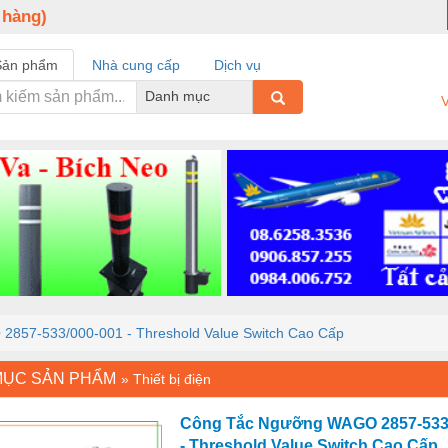
 hàng)
Sản phẩm
Nhà cung cấp
Dịch vụ
Danh mục
V
857-533/000-001 - Threshold Value Switch Cao Cấp
MỤC SẢN PHẨM
»
Thiết bị điện
Công Tắc Ngưỡng WAGO 2857-533
- Threshold Value Switch Cao Cấp