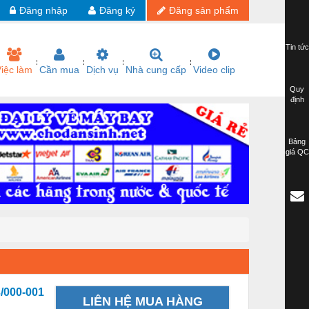
Đăng nhập
Đăng ký
Đăng sản phẩm
Tin tức
iệc làm
Cần mua
Dịch vụ
Nhà cung cấp
Video clip
Quy
định
Bảng
giá QC
/000-001
LIÊN HỆ MUA HÀNG