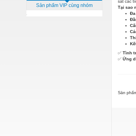
sát các t
Sản phẩm VIP cùng nhóm
Dịch vụ - Thi công
Tại sao 
Đa
Điện công nghiệp
Đầ
Cấ
Điện gia dụng
Cá
Th
Điện Lạnh
Kế
Đóng tàu Thiết bị
✅
Tình t
✅
Ứng d
Đúc chính xác Thiết bị
Dụng cụ cầm tay
Dụng cụ cắt gọt
Sản phẩm
Dụng cụ điện
Dụng cụ đo
Gỗ - Trang thiết bị
Hàn cắt - Thiết bị