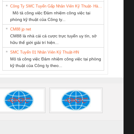
DỊCH VỤ XNK
NGHIỆP NIHON
DỊCH VỤ KỸ
6960 – PSR-
TRANSCLINIC 16I+
TRANSCLINIC 16I+
BAS 
Công Ty SMC Tuyển Gấp Nhân Viên Kỹ Thuật- Hà Nội
PHƯƠNG NAM
SETSUBI VIỆT
THUẬT ĐIỆN CƠ
SCP-
1K5 L (2433950000)
(2008130000)
(28
Mô tả công việc Đảm nhiệm công việc tại
NAM
GIA HƯNG PHÁT
/FSP/2X1/1X2
phòng kỹ thuật của Công ty...
CM88 jp net
CÔNG TY CP TỰ
CÔNG TY TNHH
Công Ty TNHH
CM88 là nhà cái cá cược trực tuyến uy tín, sở
ĐỘNG TIẾN
KỸ THUẬT KTECH
Thiết Bị Điện Nam
iám sát chuỗi
Bộ chỉnh lưu nguồn
Nẹp nhôm chống
Bộ c
hữu thế giới giải trí hiện...
HƯNG
VIỆT NAM
Quốc Thịnh
tấm pin
điện TRANSCLINIC
trơn Đà Nẵng
giám 
SMC Tuyển 01 Nhân Viên Kỹ Thuật-HN
SCLINIC 16I+
BKE 1K5.4
Sola
Mô tả công việc Đảm nhiệm công việc tại phòng
 (2502520000)
(7791400879)2. Giá
TRAN
kỹ thuật của Công ty theo...
1K5.4