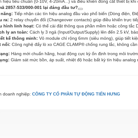
ín hiệu tiêu chuẩn (0-10V, 4-20mA...) và điều khiển đóng cắt thiết bị khi đ
mã 2857-533/000-001 lại đáng đầu tư?
 năng:
Tiếp nhận các tín hiệu analog đầu vào phổ biến (Dòng điện, Điệ
u ra:
2 relay chuyển đổi (Changeover contacts) giúp điều khiển trực tiếp 
u hình linh hoạt:
Có thể cài đặt thông qua phần mềm hoặc công tắc DI
ch ly an toàn:
Cách ly 3 ngả (Input/Output/Supply) lên đến 2.5 kV, bảo
iết kế thông minh:
Vỏ module chỉ rộng 6mm (siêu mỏng), giúp tiết kiệm 
t nối:
Công nghệ đẩy lò xo CAGE CLAMP® chống rung lắc, không cần b
rạng:
Hàng mới chuẩn hãng, hoạt động cực kỳ ổn định trong môi trườn
ụng:
Giám sát mức bồn, áp suất, nhiệt độ hoặc bất kỳ tín hiệu analog 
 doanh nghiệp:
CÔNG TY CỔ PHẦN TỰ ĐỘNG TIẾN HƯNG