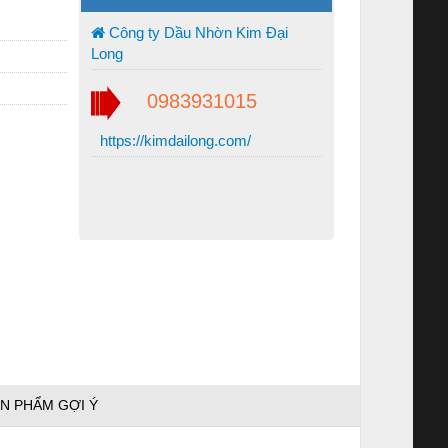
Công ty Dầu Nhờn Kim Đại
Long
0983931015
https://kimdailong.com/
N PHẨM GỢI Ý