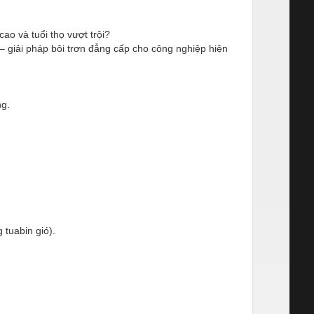
ao và tuổi thọ vượt trội?
– giải pháp bôi trơn đẳng cấp cho công nghiệp hiện
ng.
g tuabin gió).