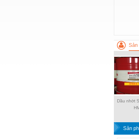
Nước-Vật tư thiết bị
Phốt cơ khí
Sắt, thép, inox các loại
Thí nghiệm-Trang thiết bị
Sản 
Thiết bị chiếu sáng
Thiết bị chống sét
Thiết bị an ninh
Thiết bị công nghiệp
Thiết bị công trình
Dầu nhớt S
H
Thiết bị điện
Thiết bị giáo dục
Sản ph
Thiết bị khác