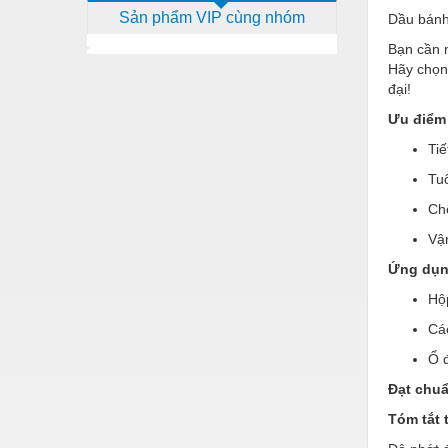
Sản phẩm VIP cùng nhóm
Dầu bánh
Dịch vụ - Thi công
Bạn cần m
Điện công nghiệp
Hãy chọ
đại!
Điện gia dụng
Ưu điểm 
Điện Lạnh
Tiế
Đóng tàu Thiết bị
Tuổ
Đúc chính xác Thiết bị
Chố
Dụng cụ cầm tay
Vận
Ứng dụn
Dụng cụ cắt gọt
Hộp
Dụng cụ điện
Các
Dụng cụ đo
Ổ đ
Gỗ - Trang thiết bị
Đạt chuẩ
Hàn cắt - Thiết bị
Tóm tắt 