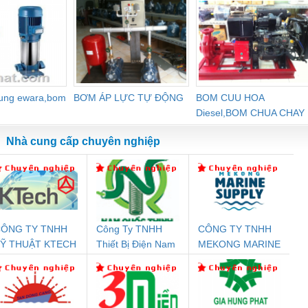
dung ewara,bom
BƠM ÁP LỰC TỰ ĐỘNG
BOM CUU HOA
Diesel,BOM CHUA CHAY
Nhà cung cấp chuyên nghiệp
ÔNG TY TNHH
Công Ty TNHH
CÔNG TY TNHH
Đệm An Toàn
Rơ Le An Toàn
Bộ Lặp Tín Hiệu
Rơ
Ỹ THUẬT KTECH
Thiết Bị Điện Nam
MEKONG MARINE
nix Contact
Phoenix Contact
PROFIBUS Phoenix
Pho
IỆT NAM
Quốc Thịnh
SUPPLY
PC20-1NO-
PSR-SCP-
Contact PSI-REP-
298
24DC-SP -
24UC/ESL4/3X1/1X2/B
PROFIBUS/12MB -
700578
- 2981059
2708863
24DC