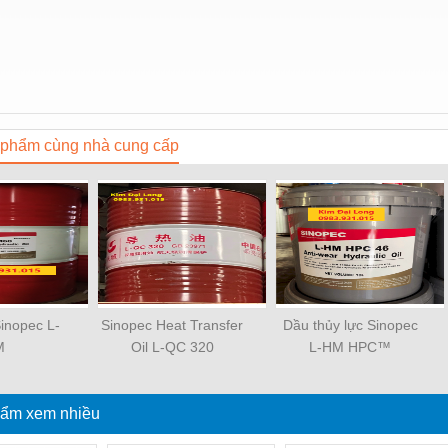
phẩm cùng nhà cung cấp
inopec L-
Sinopec Heat Transfer
Dầu thủy lực Sinopec
M
Oil L-QC 320
L-HM HPC™
ẩm xem nhiều