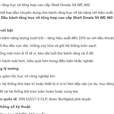
 răng trục vít tổng hợp cao cấp Shell Omala S4 WE 460
ột loại dầu chuyên dụng cho bánh răng trục vít tải nặng với hiệu suất c
n
Dầu bánh răng trục vít tổng hợp cao cấp
Shell Omala S4 WE 460
nổi bật
:
t kiệm năng lượng vượt trội – tăng hiệu suất đến 15% so với dầu khoá
i thọ dầu cực dài, chống oxy hóa và giữ hệ thống luôn sạch.
ng mài mòn & rỗ tế vi, kéo dài tuổi thọ bánh răng và ổ đỡ.
 hành mát hơn, hiệu quả hơn trong điều kiện khắc nghiệt.
g lý tưởng
:
 giảm tốc trục vít công nghiệp kín.
 hệ thống khó bảo trì hoặc thiết bị ở vị trí khó tiếp cận (ví dụ: trục đứn
ỡ và hệ thống bôi trơn tuần hoàn hoặc vung tóe.
n quốc tế
: DIN 51517-3 CLP, được Bonfiglioli phê duyệt.
thông số kỹ thuật:
o
2