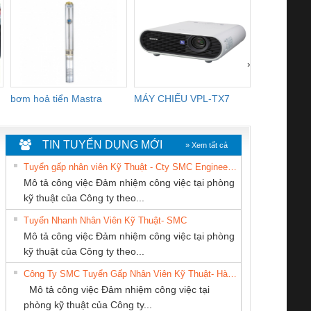
›
bơm hoả tiển Mastra
MÁY CHIẾU VPL-TX7
BOM DINH
WHITE
TIN TUYỂN DỤNG MỚI
» Xem tất cả
Tuyển gấp nhân viên Kỹ Thuật - Cty SMC Engineering
Mô tả công việc Đảm nhiệm công việc tại phòng
kỹ thuật của Công ty theo...
Tuyển Nhanh Nhân Viên Kỹ Thuật- SMC
CÔNG TY TNHH
CÔNG TY CP TỰ
CONG TY TNHH
 Le An Toàn
Bộ giám sát chuỗi
Bộ giám sát dòng
Bộ ng
Mô tả công việc Đảm nhiệm công việc tại phòng
THIẾT BỊ CÔNG
ĐỘNG TIẾN
TM-DV DAI DONG
enix Contact
tấm pin
điện chuỗi
ray W
kỹ thuật của Công ty theo...
NGHIỆP NIHON
HƯNG
THANH
6960 – PSR-
TRANSCLINIC 16I+
TRANSCLINIC 16I+
BAS 
Công Ty SMC Tuyển Gấp Nhân Viên Kỹ Thuật- Hà Nội
SETSUBI VIỆT
SCP-
1K5 L (2433950000)
(2008130000)
(28
Mô tả công việc Đảm nhiệm công việc tại
NAM
/FSP/2X1/1X2
phòng kỹ thuật của Công ty...