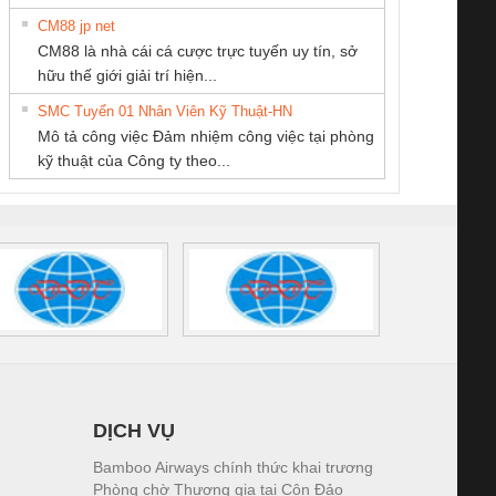
CM88 jp net
CÔNG TY TNHH
CÔNG TY TNHH
Cty TNHH TM QC
CM88 là nhà cái cá cược trực tuyến uy tín, sở
KINH DOANH
THƯƠNG MẠI
Ba Miền
iám sát chuỗi
Bộ chỉnh lưu nguồn
Nẹp nhôm chống
Bộ c
hữu thế giới giải trí hiện...
DỊCH VỤ XNK
THIÊN ÂN VIỆT
tấm pin
điện TRANSCLINIC
trơn Đà Nẵng
giám 
PHƯƠNG NAM
NAM
SMC Tuyển 01 Nhân Viên Kỹ Thuật-HN
SCLINIC 16I+
BKE 1K5.4
Sola
Mô tả công việc Đảm nhiệm công việc tại phòng
 (2502520000)
(7791400879)2. Giá
TRAN
kỹ thuật của Công ty theo...
1K5.4
DỊCH VỤ
Bamboo Airways chính thức khai trương
Phòng chờ Thương gia tại Côn Đảo