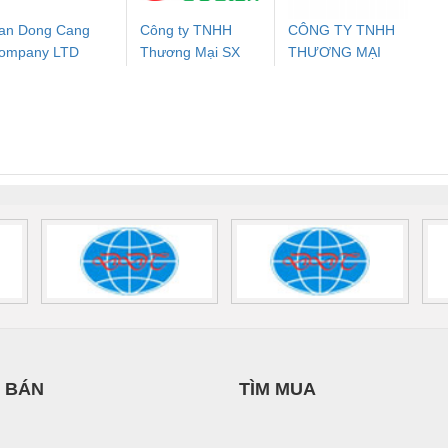
an Dong Cang
Công ty TNHH
CÔNG TY TNHH
ompany LTD
Thương Mại SX
THƯƠNG MẠI
ưu Điện AC
Mô-đun Ắc Quy UPS
Rơ Le An Toàn
Bộ g
Ba Miền
DỊCH VỤ KỸ
 Suất Cao
Phoenix Contact
Phoenix Contact
THUẬT ĐIỆN CƠ
nix Contact
QUINT-HP-
2981059 – PSR-
TRAN
GIA HƯNG PHÁT
INT-HP-
BAT/PB/48DC/7.0AH/PT
SCP-
1K5 H
0AC/2.5KVA/PT
- 1133819
24UC/ESL4/3X1/1X2/B
 1136815
 BÁN
TÌM MUA