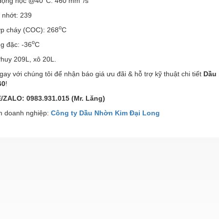
động học @40
C: 460 mm
/s
 nhớt: 239
o
p cháy (COC): 268
C
o
g đặc: -36
C
Phuy 209L, xô 20L.
gay với chúng tôi để nhận báo giá ưu đãi & hỗ trợ kỹ thuật chi tiết
Dầu 
60
!
ZALO: 0983.931.015 (Mr. Lăng)
 doanh nghiệp:
Công ty Dầu Nhờn Kim Đại Long