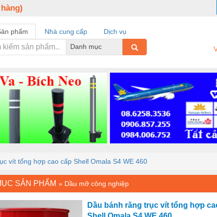
 hàng)
Sản phẩm
Nhà cung cấp
Dịch vụ
Danh mục
V
ục vít tổng hợp cao cấp Shell Omala S4 WE 460
MỤC SẢN PHẨM
»
Dầu mỡ công nghiệp
Dầu bánh răng trục vít tổng hợp ca
Shell Omala S4 WE 460