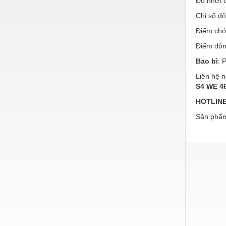
Độ nhớt 
Hóa chất-Trang thiết bị
Chỉ số độ
Kệ công nghiệp
Điểm chớ
Khí nén - Thiết bị
Điểm đôn
Khuôn mẫu - Phụ tùng
Bao bì
: 
Lọc công nghiệp
Liên hệ n
S4 WE 4
Máy công cụ - Phụ tùng
HOTLINE/
Mỏ - Trang thiết bị
Sản phẩm
Mô tơ - Hộp số
Môi trường - Thiết bị
Nâng hạ - Trang thiết bị
Nội - Ngoại thất - văn phòng
Nồi hơi - Trang thiết bị
Nông nghiệp - Thiết bị