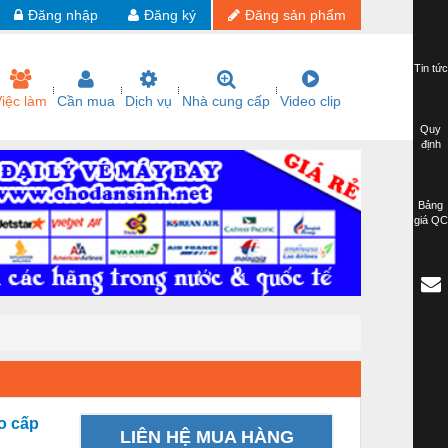
Đăng nhập
Đăng ký
Đăng sản phẩm
Tin tức
iệc làm
Cần mua
Dịch vụ
Nhà cung cấp
Video clip
Quy
định
Bảng
giá QC
o cấp
LIÊN HỆ MUA HÀNG