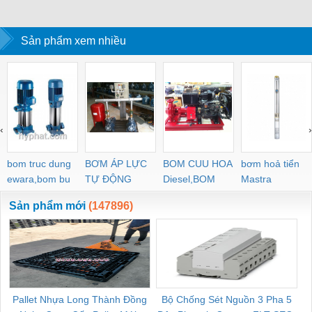
Sản phẩm xem nhiều
‹
›
bom truc dung
BƠM ÁP LỰC
BOM CUU HOA
bơm hoả tiển
ewara,bom bu
TỰ ĐỘNG
Diesel,BOM
Mastra
ewara
CHUA CHAY
Sản phẩm mới
(147896)
Pallet Nhựa Long Thành Đồng
Bộ Chống Sét Nguồn 3 Pha 5