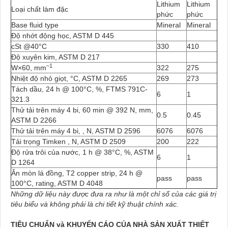
Lithium
Lithium
Loại chất làm đặc
phức
phức
Base fluid type
Mineral
Mineral
Độ nhớt động học, ASTM D 445
cSt @40°C
330
410
Độ xuyên kim, ASTM D 217
–1
W×60, mm
322
275
Nhiệt độ nhỏ giọt, °C, ASTM D 2265
269
273
Tách dầu, 24 h @ 100°C, %, FTMS 791C-
6
1
321.3
Thử tải trên máy 4 bi, 60 min @ 392 N, mm,
0.5
0.45
ASTM D 2266
Thử tải trên máy 4 bi, , N, ASTM D 2596
6076
6076
Tải trọng Timken , N, ASTM D 2509
200
222
Độ rửa trôi của nước, 1 h @ 38°C, %, ASTM
6
1
D 1264
Ăn mòn lá đồng, T2 copper strip, 24 h @
pass
pass
100°C, rating, ASTM D 4048
Những dữ liệu này được đưa ra như là một chỉ số của các giá trị
tiêu biểu và không phải là chi tiết kỹ thuật
chính xác.
TIÊU CHUẨN và KHUYẾN CÁO CỦA NHÀ SẢN XUẤT THIẾT