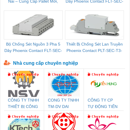
Nai – Cung Cấp Pallet Mới,
Dây Phoenix Contact FLT-SEC-
C
Pallet Cũ Giá Tốt
P-T1-3S-264/50-FM - 2909589
Bộ Chống Sét Nguồn 3 Pha 5
Thiết Bị Chống Sét Lan Truyền
B
Dây Phoenix Contact FLT-SEC-
Phoenix Contact PLT-SEC-T3-
P-T1-3S-440/35-FM - 2908264
230-FM-PT - 2907928
Nhà cung cấp chuyên nghiệp
CÔNG TY TNHH
CONG TY TNHH
CÔNG TY CP
THIẾT BỊ CÔNG
TM-DV DAI
TỰ ĐỘNG TIẾN
NGHIỆP NIHON
DONG THANH
HƯNG
SETSUBI VIỆT
NAM