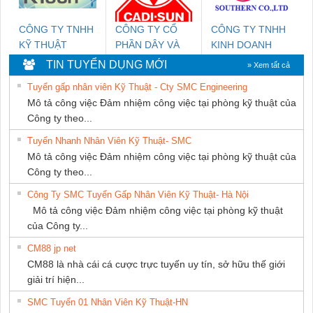
CÔNG TY TNHH
CÔNG TY CỔ
CÔNG TY TNHH
KỸ THUẬT
PHẦN DÂY VÀ
KINH DOANH
KTECH VIỆT
CÁP ĐIỆN
DỊCH VỤ XNK
TIN TUYỂN DỤNG MỚI
» Xem tất cả
NAM
THƯỢNG ĐÌNH
PHƯƠNG NAM
Tuyển gấp nhân viên Kỹ Thuật - Cty SMC Engineering
Mô tả công việc Đảm nhiệm công việc tại phòng kỹ thuật của
Công ty theo...
Tuyển Nhanh Nhân Viên Kỹ Thuật- SMC
Mô tả công việc Đảm nhiệm công việc tại phòng kỹ thuật của
Công ty theo...
Công Ty SMC Tuyển Gấp Nhân Viên Kỹ Thuật- Hà Nội
Mô tả công việc Đảm nhiệm công việc tại phòng kỹ thuật
của Công ty...
CM88 jp net
CM88 là nhà cái cá cược trực tuyến uy tín, sở hữu thế giới
giải trí hiện...
SMC Tuyển 01 Nhân Viên Kỹ Thuật-HN