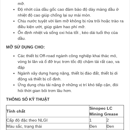
mỡ.
Độ nhớt của dầu gốc cao đảm bảo độ dày màng dầu ở
nhiệt độ cao giúp chống lại sự mài mòn.
Chịu nước tuyệt vời làm mỡ không bị rửa trôi hoặc trào ra
điều kiện ướt, giúp giảm hao phí mỡ.
Ổn định nhiệt và sống oxi hóa tốt , kéo dài tuổi thọ của
dầu.
MỠ SỬ DỤNG CHO:
Các thiết bị Off-road ngành công nghiệp khai thác mỏ,
vòng bi lăn và ổ đỡ trục trơn tốc độ chậm tải rất cao, va
đập
Ngành xây dựng hạng nặng, thiết bị đào đất, thiết bị di
động và thiết bị cố định.
Ứng dụng chịu tải nặng ở những vị trí khó tiếp cận, đòi
hỏi thời gian bôi trơn lâu hơn.
THÔNG SỐ KỸ THUẬT
Sinopec LC
Tính chất
Mining Grease
Cấp độ đặc theo NLGI
1
2
Màu sắc, trạng thái
Đen
Đen