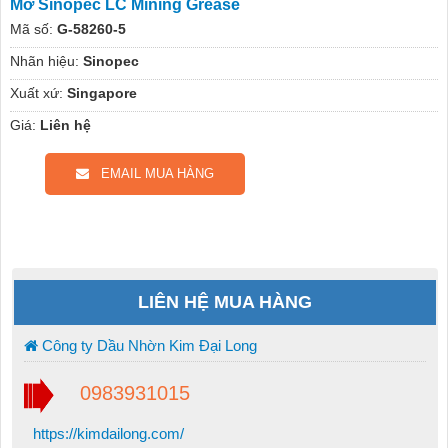
Mỡ Sinopec LC Mining Grease
Mã số:
G-58260-5
Nhãn hiệu:
Sinopec
Xuất xứ:
Singapore
Giá:
Liên hệ
EMAIL MUA HÀNG
LIÊN HỆ MUA HÀNG
Công ty Dầu Nhờn Kim Đại Long
0983931015
https://kimdailong.com/