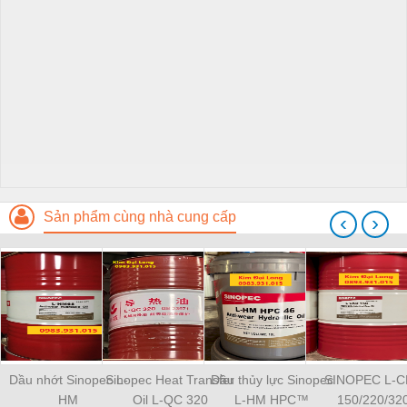
Sản phẩm cùng nhà cung cấp
‹
›
Dầu nhớt Sinopec L-
Sinopec Heat Transfer
Dầu thủy lực Sinopec
SINOPEC L-
HM
Oil L-QC 320
L-HM HPC™
150/220/32