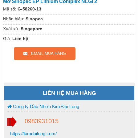
Mỡ Sinopec EP Lithium Complex NLGI 2
Mã số:
G-58260-13
Nhãn hiệu:
Sinopec
Xuất xứ:
Singapore
Giá:
Liên hệ
EMAIL MUA HÀNG
LIÊN HỆ MUA HÀNG
Công ty Dầu Nhờn Kim Đại Long
0983931015
https://kimdailong.com/