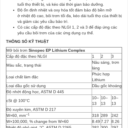
tuổi thọ thiết bị, và kéo dài thời gian bảo dưỡng.
Độ ổn định nhiệt và oxy hóa tốt đảm bảo độ bền mỡ
ở nhiệt độ cao, bôi trơn tối đa, kéo dài tuổi thọ của thiết bị
và giảm các yêu cầu bảo trì.
Có các cấp độ đặc theo NLGI 1, 2 và 3 để đáp ứng các
yêu cầu bôi trơn của các ứng dụng cụ thể.
THÔNG SỐ KỸ THUẬT
Mỡ bôi trơn
Sinopec EP Lithium Complex
Cấp độ đặc theo NLGI
1
2
3
Nâu sáng, trơn
Màu sắc, trạng thái
láng
Phức hợp
Loại chất làm đặc
Lithium
Loại dầu gốc sử dụng
Dầu gốc khoáng
Độ nhớt động học, ASTM D 445
10–
10–
10–
cSt @ 100°C
13
13
13
Độ xuyên kim, ASTM D 217
–1
W×60, mm
318
289
242
W×100,000, % change from W×60
8.49
7.27
8.26
Nhiệt độ nhỏ giọt, °C, ASTM D 2265
282
300
297