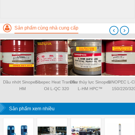
Sản phẩm cùng nhà cung cấp
‹
›
Dầu nhớt Sinopec L-
Sinopec Heat Transfer
Dầu thủy lực Sinopec
SINOPEC L-
HM
Oil L-QC 320
L-HM HPC™
150/220/32
Sản phẩm xem nhiều