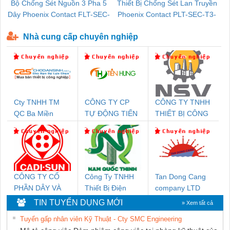
Bộ Chống Sét Nguồn 3 Pha 5
Thiết Bị Chống Sét Lan Truyền
B
Dây Phoenix Contact FLT-SEC-
Phoenix Contact PLT-SEC-T3-
P-T1-3S-440/35-FM - 2908264
230-FM-PT - 2907928
Nhà cung cấp chuyên nghiệp
Cty TNHH TM
CÔNG TY CP
CÔNG TY TNHH
QC Ba Miền
TỰ ĐỘNG TIẾN
THIẾT BỊ CÔNG
HƯNG
NGHIỆP NIHON
SETSUBI VIỆT
NAM
CÔNG TY CỔ
Công Ty TNHH
Tan Dong Cang
PHẦN DÂY VÀ
Thiết Bị Điện
company LTD
CÁP ĐIỆN
Nam Quốc Thịnh
TIN TUYỂN DỤNG MỚI
» Xem tất cả
THƯỢNG ĐÌNH
Tuyển gấp nhân viên Kỹ Thuật - Cty SMC Engineering