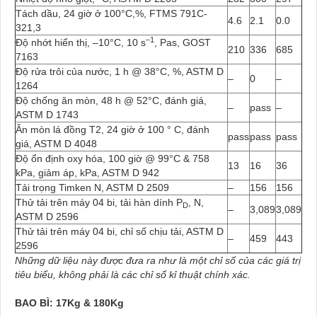
Tách dầu, 24 giờ ở 100°C,%, FTMS 791C-
4.6
2.1
0.0
321,3
–1
Độ nhớt hiển thị, –10°C, 10 s
, Pas, GOST
210
336
685
7163
Độ rửa trôi của nước, 1 h @ 38°C, %, ASTM D
–
0
–
1264
Độ chống ăn mòn, 48 h @ 52°C, đánh giá,
–
pass
–
ASTM D 1743
Ăn mòn lá đồng T2, 24 giờ ở 100 ° C, đánh
pass
pass
pass
giá, ASTM D 4048
Độ ổn định oxy hóa, 100 giờ @ 99°C & 758
13
16
36
kPa, giảm áp, kPa, ASTM D 942
Tải trọng Timken N, ASTM D 2509
–
156
156
Thử tải trên máy 04 bi, tải hàn dính P
, N,
D
–
3,089
3,089
ASTM D 2596
Thử tải trên máy 04 bi, chỉ số chịu tải, ASTM D
–
459
443
2596
Những dữ liệu này được đưa ra như là một chỉ số của các giá trị
tiêu biểu, không phải là các chỉ số kỉ thuật chính xác.
BAO BÌ: 17Kg & 180Kg