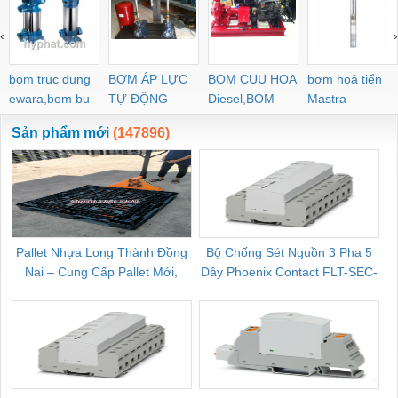
‹
›
bom truc dung
BƠM ÁP LỰC
BOM CUU HOA
bơm hoả tiển
ewara,bom bu
TỰ ĐỘNG
Diesel,BOM
Mastra
ewara
CHUA CHAY
Sản phẩm mới
(147896)
Pallet Nhựa Long Thành Đồng
Bộ Chống Sét Nguồn 3 Pha 5
Nai – Cung Cấp Pallet Mới,
Dây Phoenix Contact FLT-SEC-
C
Pallet Cũ Giá Tốt
P-T1-3S-264/50-FM - 2909589