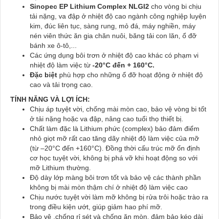
Sinopec EP Lithium Complex NLGI2
cho vòng bi chịu
tải nặng, va đập ở nhiệt độ cao ngành công nghiệp luyện
kim, đúc liên tục, sàng rung, mỏ đá, máy nghiền, máy
nén viên thức ăn gia chăn nuôi, băng tải con lăn, ổ đỡ
bánh xe ô-tô,...
Các ứng dụng bôi trơn ở nhiệt độ cao khác có phạm vi
nhiệt độ làm việc từ
-20°C đến + 160°C.
Đặc biệt
phù hợp cho những
ổ đỡ hoạt động ở nhiệt độ
cao và tải trọng cao.
TÍNH NĂNG VÀ LỢI ÍCH:
Chịu áp tuyệt vời, chống mài mòn cao, bảo vệ vòng bi tốt
ở tải nặng hoặc va đập, nâng cao tuổi thọ thiết bị.
Chất làm đặc là Lithium phức (complex) bảo đảm điểm
nhỏ giọt mỡ rất cao tăng dãy nhiệt độ làm việc của mỡ
(từ –20°C đến +160°C). Đồng thời cấu trúc mỡ ổn định
cơ học tuyệt vời, không bị phá vỡ khi hoạt động so với
mỡ Lithium thường.
Độ dày lớp màng bôi trơn tốt và bảo vệ các thành phần
không bị mài mòn thậm chí ở nhiệt độ làm việc cao
Chịu nước tuyệt vời làm mỡ không bị rửa trôi hoặc trào ra
trong điều kiện ướt, giúp giảm hao phí mỡ.
Bảo vệ ,chống rỉ sét và chống ăn mòn, đảm bảo kéo dài