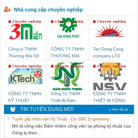
P-T1-3S-440/35-FM - 2908264
230-FM-PT - 2907928
Nhà cung cấp chuyên nghiệp
Công ty TNHH
CÔNG TY TNHH
Tan Dong Cang
Thương Mại SX
THƯƠNG MẠI
company LTD
Ba Miền
DỊCH VỤ KỸ
THUẬT ĐIỆN CƠ
GIA HƯNG
PHÁT
CÔNG TY TNHH
Công Ty TNHH
CÔNG TY TNHH
KỸ THUẬT
Thiết Bị Điện
THIẾT BỊ CÔNG
KTECH VIỆT
Nam Quốc Thịnh
NGHIỆP NIHON
TIN TUYỂN DỤNG MỚI
» Xem tất cả
NAM
SETSUBI VIỆT
Tuyển gấp nhân viên Kỹ Thuật - Cty SMC Engineering
NAM
Mô tả công việc Đảm nhiệm công việc tại phòng kỹ thuật của
Công ty theo...