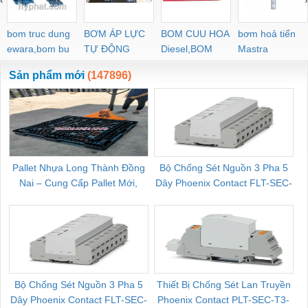
bom truc dung
BƠM ÁP LỰC
BOM CUU HOA
bơm hoả tiển
ewara,bom bu
TỰ ĐỘNG
Diesel,BOM
Mastra
ewara
CHUA CHAY
Sản phẩm mới
(147896)
Pallet Nhựa Long Thành Đồng
Bộ Chống Sét Nguồn 3 Pha 5
Nai – Cung Cấp Pallet Mới,
Dây Phoenix Contact FLT-SEC-
C
Pallet Cũ Giá Tốt
P-T1-3S-264/50-FM - 2909589
Bộ Chống Sét Nguồn 3 Pha 5
Thiết Bị Chống Sét Lan Truyền
B
Dây Phoenix Contact FLT-SEC-
Phoenix Contact PLT-SEC-T3-