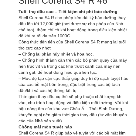
Shell Corena S4 R 46
Tuổi thọ dầu cao – Tiết kiệm chi phí bảo dưỡng
Shell Corena S4 R cho phép kéo dài kỳ bảo dưỡng thay
dầu lên tới 12,000 giờ (nơi được sự cho phép của Nhà
chế tạo), thậm chí cả khi hoạt động trong điều kiện nhiệt
độ khí ra tối đa trên 1000C.
Công thức tiên tiến của Shell Corena S4 R mang lại tuổi
thọ cưc cao nhờ:
– Chống lại phân hủy nhiệt và hóa học.
– Chống hình thành cặn trên các bộ phận quay của máy
nén trục vít và trong các khe trượt cánh của máy nén
cánh gạt, để hoạt động hiệu quả liên tục.
– Mức độ tạo cặn cực thấp giúp duy trì độ sạch tuyệt hảo
của các bề mặt bên trong, đặc biệt trong các bộ tách
dầu/khí và các hệ thống kết tụ.
Thời gian thay dầu cụ thể sẽ phụ thuộc chất lượng khí
vào, chu trình hoạt động và điều kiện môi trường. Với khí
hậu nóng ẩm của khu vực Châu Á – Thái Bình Dương,
khuyến nghị nên giảm thời gian thay dầu (tư vấn khuyến
cáo của Nhà sản xuất).
Chống mài mòn tuyệt hảo
Shell Corena S4 R giúp bảo vệ tuyệt vời các bề mặt kim