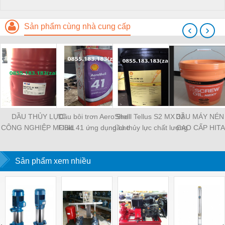
Sản phẩm cùng nhà cung cấp
‹
›
DẦU THỦY LỰC
Dầu bôi trơn AeroShell
Shell Tellus S2 MX 32
DẦU MÁY NÉN 
CÔNG NGHIỆP MOBIL
Fluid 41 ứng dụng cho
dầu thủy lực chất lượng
CAO CẤP HITA
NUTO H 32
máy bay
vượt trội theo tiêu
NEW HISCREW
chuẩn HM
NEXT 551733
Sản phẩm xem nhiều
‹
›