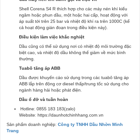
Shell Corena S4 R thích hợp cho các máy nén khí kiểu
ngâm hoặc phun dầu, một hoặc hai cấp, hoạt động với
áp suất tới trên 25 bar và nhiệt độ khí ra trên 1000C (kể
cả hoạt động gián đoạn trong điều kiện này).
Điều ki​ện làm việc khắc nghiệt
Dầu cũng có thể sử dụng nơi có nhiệt độ môi trường đặc
biệt cao, và nhiệt độ dầu không thể giảm về mức bình
thường.
Tuabô tăn​g áp ABB
Dầu được khuyến cáo sử dụng trong các tuabô tăng áp
ABB lắp trên động cơ diesel thấp/trung tốc sử dụng cho
ngành hàng hải hoặc phát điện.
Dầu ổ đỡ v​à tuần hoàn
Hotline: 0855 183 183(zalo)
Website: https://daunhotchinhhang.com.vn
Sản phẩm doanh nghiệp:
Công ty TNHH Dầu Nhờn Minh
Trang