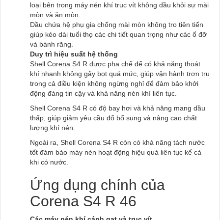
loại bên trong máy nén khí trục vít không dầu khỏi sự mài
mòn và ăn mòn.
Dầu chứa hệ phụ gia chống mài mòn không tro tiên tiến
giúp kéo dài tuổi thọ các chi tiết quan trọng như các ổ đỡ
và bánh răng.
Duy trì hiệu suất hệ thống
Shell Corena S4 R được pha chế để có khả năng thoát
khí nhanh không gây bọt quá mức, giúp vận hành trơn tru
trong cả điều kiện không ngừng nghỉ để đảm bảo khởi
động đáng tin cậy và khả năng nén khí liên tục.
Shell Corena S4 R có độ bay hơi và khả năng mang dầu
thấp, giúp giảm yêu cầu đổ bổ sung và nâng cao chất
lượng khí nén.
Ngoài ra, Shell Corena S4 R còn có khả năng tách nước
tốt đảm bảo máy nén hoạt động hiệu quả liên tục kể cả
khi có nước.
Ứng dụng chính của
Corena S4 R 46
Các máy né​n khí cánh gạt và trục vít